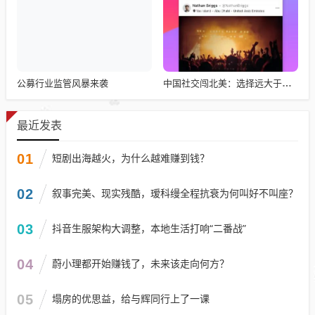
公募行业监管风暴来袭
中国社交闯北美：选择远大于努力
最近发表
01
短剧出海越火，为什么越难赚到钱？
02
叙事完美、现实残酷，瑷科缦全程抗衰为何叫好不叫座？
03
抖音生服架构大调整，本地生活打响“二番战”
04
蔚小理都开始赚钱了，未来该走向何方？
05
塌房的优思益，给与辉同行上了一课