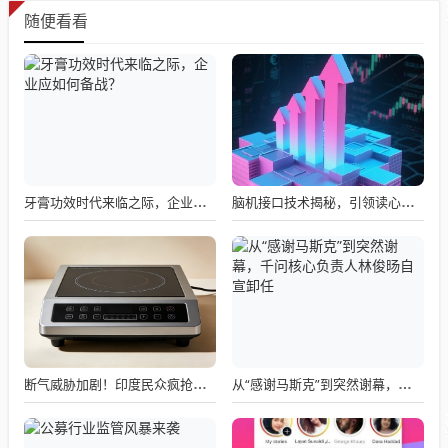
随便看看
牙膏功效时代来临之际，企业应如何备战？
脑机接口技术揭秘，引领读心术革命的领跑者大盘点
断气威胁加剧！印度民众疯抢电磁炉 制造商将从中国空运部件
从“感谢马斯克”到突然谢幕，千问核心负责人林俊旸自宣卸任