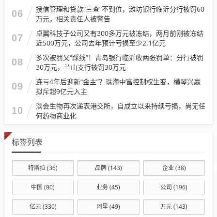
授信管理和贷款“三查”不到位，潍坊银行临沂分行被罚60
06
万元，相关责任人被警告
卓翼科技子公司又有300多万元被冻结，两月前刚被冻结
07
近500万元，公司去年预计亏损至少2.1亿元
多次被罚又“踩线”！青岛银行临沂收两张罚单：分行被罚
08
30万元，兰山支行被罚30万元
连亏4年后迎新“金主”？珠海中富控制权生变，横琴兴赢
09
拟斥超9亿元入主
滨会生物再次递表港交所，自成立以来持续亏损，尚无任
10
何药物商业化
标签列表
特斯拉
(36)
品牌
(143)
企业
(38)
中国
(80)
业务
(45)
公司
(196)
亿元
(330)
阿里
(49)
万元
(143)