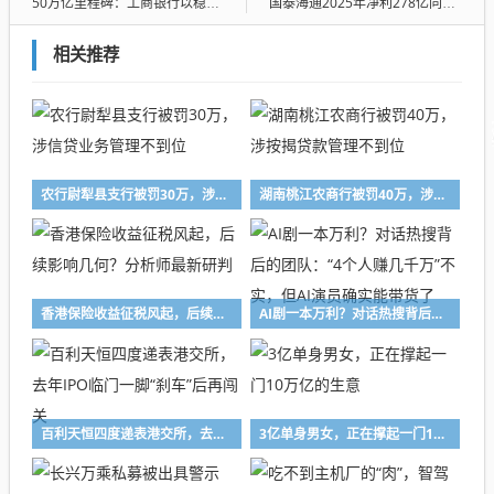
50万亿里程碑：工商银行以稳健之姿收官“十四五”，领航全球银行业
国泰海通2025年净利278亿同比翻倍，吸收合并贡献显著，经纪业务“挑大梁”
相关推荐
农行尉犁县支行被罚30万，涉信贷业务管理不到位
湖南桃江农商行被罚40万，涉按揭贷款管理不到位
香港保险收益征税风起，后续影响几何？分析师最新研判
AI剧一本万利？对话热搜背后的团队：“4个人赚几千万”不实，但AI演员确实能带货了
百利天恒四度递表港交所，去年IPO临门一脚“刹车”后再闯关
3亿单身男女，正在撑起一门10万亿的生意