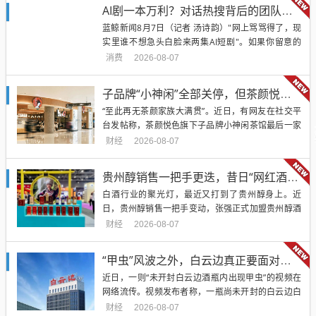
翻红；保诚（2378.HK）跳空跌4.57%，今日股价继
AI剧一本万利？对话热搜背后的团队：“4个人赚几千万”不实，但AI演员确实能带货了
续下探；富卫集团（1828.HK）全天跌5...
蓝鲸新闻8月7日（记者 汤诗韵）"网上骂骂得了，现
实里谁不想急头白脸来两集AI短剧"。如果你留意的
话，这样的声音不算少见。人们发现很多AI剧的假人
消费
2026-08-07
感正在变淡，一些表演甚至好过部分真人演员。到现
在，已经有AI作品上星播出，短剧中的虚拟角色开始
子品牌“小神闲”全部关停，但茶颜悦色的扩张还在提速
报价二十多万一条接广告。造富神话随之再度兴起。
“至此再无茶颜家族大满贯”。近日，有网友在社交平
日前就有高位热...
台发帖称，茶颜悦色旗下子品牌小神闲茶馆最后一家
门店已于7月31日关闭。消息传出后，不少湖南本地
财经
2026-08-07
消费者表达了惋惜，也有外地网友表示：“本来准备旅
游时去喝几杯，结果还没来得及就关了。”红餐网就此
贵州醇销售一把手更迭，昔日“网红酒企”的气质变了
事向茶颜悦色官方客服求证，对方确认了小神闲茶馆
白酒行业的聚光灯，最近又打到了贵州醇身上。近
闭店的消息。值得...
日，贵州醇销售一把手变动，张强正式加盟贵州醇酒
业，担任副总经理兼销售公司总经理，全面执掌销售
财经
2026-08-07
大权。前有历时五天、内容密集的全国营销会议，后
有销售大将上任，贵州醇的气质似乎正在发生微妙的
“甲虫”风波之外，白云边真正要面对的是什么？
变化。那个曾经高调喊话、频频热搜的“网红酒企”，
近日，一则“未开封白云边酒瓶内出现甲虫”的视频在
正慢慢把重心挪回渠道、市...
网络流传。视频发布者称，一瓶尚未开封的白云边白
酒中出现异物，相关内容引发广泛讨论。这条信息被
财经
2026-08-07