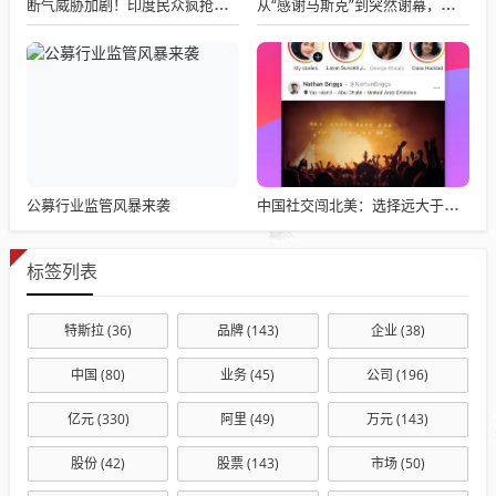
断气威胁加剧！印度民众疯抢电磁炉 制造商将从中国空运部件
从“感谢马斯克”到突然谢幕，千问核心负责人林俊旸自宣卸任
公募行业监管风暴来袭
中国社交闯北美：选择远大于努力
标签列表
特斯拉
(36)
品牌
(143)
企业
(38)
中国
(80)
业务
(45)
公司
(196)
亿元
(330)
阿里
(49)
万元
(143)
股份
(42)
股票
(143)
市场
(50)