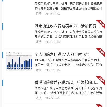
蓝鲸新闻8月7日讯，近日，巴音郭楞金融监管分局发
布行政处罚决定书，剑指中国农业银行股份有限公司
尉犁县支行及相关责任人。罚单显示，该支行的主要
消费
2026-08-07
违法违规行为是：信贷业务管理不到位。针对上述违
法行为，巴音郭楞金融监管分局对中国农业银行股份
湖南桃江农商行被罚40万，涉按揭贷款管理不到位
有限公司尉犁县支行罚款30万元。对胡德全警告并罚
蓝鲸新闻8月7日讯，近日，益阳金融监管分局发布行
款5万元，对李文艳警...
政处罚决定书，剑指湖南桃江农村商业银行股份有限
公司及相关责任人。罚单显示，湖南桃江农村商业银
消费
2026-08-07
行股份有限公司的主要违法违规行为是：按揭贷款管
理不到位。针对上述违法行为，益阳金融监管分局对
个人电脑为何进入“大涨价时代”？
湖南桃江农村商业银行股份有限公司罚款40万元；对
1997年，当乔布斯在车库里掏出苹果的首款产品时，
夏鸿飞、周江标、肖妍...
那是一个纯手工打造的电脑——仅量产200台，没有
完整外壳、功能极简，价格为666.66美元，尽管昂
财经
2026-08-07
贵，但却让普通人第一次触碰到了个人电脑。此后几
十年里，个人电脑走向成熟的商品化，也形成了较为
香港保险收益征税风起，后续影响几何？分析师最新研判
稳定的体系。在供给端，CPU、主板、内存、硬盘、
图片来源：视觉中国蓝鲸新闻8月7日讯（记者 李丹
系统软件的标...
萍）日前，"香港保险收益征税"的消息在市场广泛流
传。受此影响，8月6日，港股上市险企友邦保险（12
消费
2026-08-07
99.HK）一度跳空大跌9.2%，全天跌近6%，今日午盘