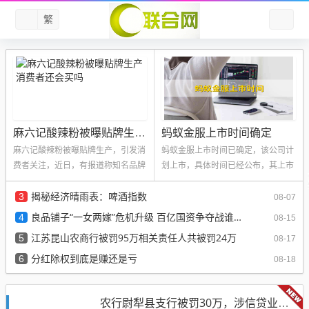
繁
蚂蚁金服上市时间确定
麻六记酸辣粉被曝贴牌生产消费者还会买吗
麻六记酸辣粉被曝贴牌生产，引发消
蚂蚁金服上市时间已确定，该公司计
费者关注，近日，有报道称知名品牌
划上市，具体时间已经公布，其上市
的麻六记酸辣粉存在贴牌生产情况，
计划备受关注，因为蚂蚁金服是中国
揭秘经济晴雨表：啤酒指数
引发...
3
领先...
08-07
良品铺子“一女两嫁”危机升级 百亿国资争夺战谁主沉浮
4
08-15
江苏昆山农商行被罚95万相关责任人共被罚24万
5
08-17
分红除权到底是赚还是亏
6
08-18
农行尉犁县支行被罚30万，涉信贷业务管理不到位