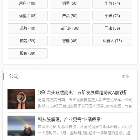
用户
(109)
销量
(50)
华为
(74)
模型
(108)
产品
(50)
小米
(73)
芯片
(40)
自己的
(36)
门店
(59)
的是
(59)
智能
(48)
机器人
(75)
股价
(39)
公司
更多
铁矿龙头跃然而出：五矿发展重组铸就A股铁矿采选重要平台
记者 陈燕青日期，五矿发展披露重大资产重组草案。公司
拟以55.19亿元置出全资子公司五矿贸易100%股权，作价
281.15亿元收购控股股...
科技股震荡，产业更需“业绩叙事”
首席评论员 胡蓉科技股，从全民追捧到集体出逃，只用了
一个月时间。7月，全球科技股迎来一场罕见的急跌。据
统计，A股科创50单月跌25.90...