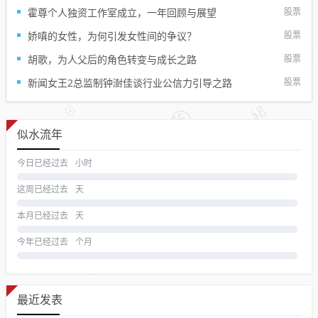
平衡的态度。...
霍尊个人独资工作室成立，一年回顾与展望
股票
娇嗔的女性，为何引发女性间的争议？
股票
胡歌，为人父后的角色转变与成长之路
股票
新闻女王2总监制钟澍佳谈行业公信力引导之路
股票
似水流年
今日已经过去
小时
这周已经过去
天
本月已经过去
天
今年已经过去
个月
最近发表