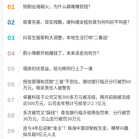
01
短剧出海越火，为什么越难赚到钱？
02
叙事完美、现实残酷，瑷科缦全程抗衰为何叫好不叫座？
03
抖音生服架构大调整，本地生活打响“二番战”
04
蔚小理都开始赚钱了，未来该走向何方？
05
塌房的优思益，给与辉同行上了一课
授信管理和贷款“三查”不到位，潍坊银行临沂分行被罚60
06
万元，相关责任人被警告
卓翼科技子公司又有300多万元被冻结，两月前刚被冻结
07
近500万元，公司去年预计亏损至少2.1亿元
多次被罚又“踩线”！青岛银行临沂收两张罚单：分行被罚
08
30万元，兰山支行被罚30万元
连亏4年后迎新“金主”？珠海中富控制权生变，横琴兴赢
09
拟斥超9亿元入主