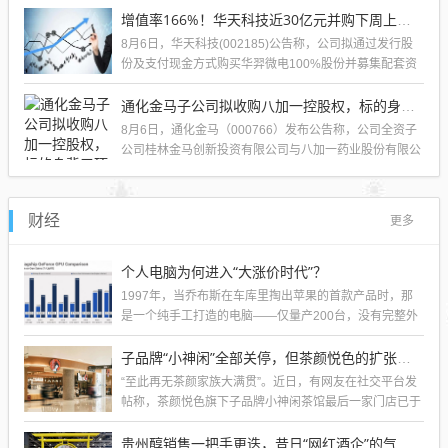
增值率166%！华天科技近30亿元并购下周上会，标的华羿微电曾终止IPO
8月6日，华天科技(002185)公告称，公司拟通过发行股
份及支付现金方式购买华羿微电100%股份并募集配套资
金。根据深交所并购重组审核...
通化金马子公司拟收购八加一控股权，标的身背五项失信记录，债务化解成交割前置门槛
8月6日，通化金马（000766）发布公告称，公司全资子
公司桂林金马创新投资有限公司与八加一药业股份有限公
司（简称“八加一”）签署《并购...
财经
更多
个人电脑为何进入“大涨价时代”？
1997年，当乔布斯在车库里掏出苹果的首款产品时，那
是一个纯手工打造的电脑——仅量产200台，没有完整外
壳、功能极简，价格为666.66...
子品牌“小神闲”全部关停，但茶颜悦色的扩张还在提速
“至此再无茶颜家族大满贯”。近日，有网友在社交平台发
帖称，茶颜悦色旗下子品牌小神闲茶馆最后一家门店已于
7月31日关闭。消息传出后，不少湖...
贵州醇销售一把手更迭，昔日“网红酒企”的气质变了