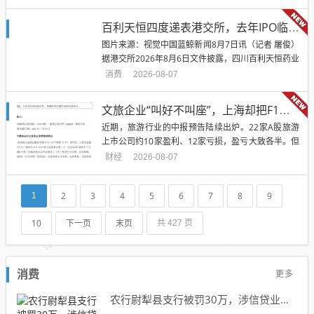
白云边官方迅速澄清“是假货”。但这场风波，也让一
向低调的区域酒企白云边，罕见地站到了舆论聚光灯
百利天恒四度递表港交所，去年IPO临门一脚“刹车”后再闯关
下。风波之外，围绕白云边的几个关键话题也再次进
图片来源：视觉中国蓝鲸新闻8月7日讯（记者 屠俊）
入公众视野：深耕湖北...
据港交所2026年8月6日文件披露，四川百利天恒药业
股份有限公司向港交所主板递交上市申请，拟实现A+
消费
2026-08-07
H两地上市，联席保荐人为中信证券、杰富瑞、中金
公司、德意志银行。公司已于2023年1月登陆上交所
文旅企业“叫好不叫座”，上海却把F1装进了上市公司
科创板股票代码为688506.SH，此前还曾于2024...
近期，旅游行业的中报预告陆续出炉。22家A股旅游
上市公司约10家盈利、12家亏损，盈亏大致各半。但
刨掉卖资产、政府补贴这些一次性收入，真正靠主业
财经
2026-08-07
赚到钱的，只有6家。剩下16家，扣非未转正。就在
这张“集体体检报告”出炉的同时，上海闷声干了一件
2
3
4
5
6
7
8
9
1
方向相反的事。7月28日，交运股份正式更名久事动
娱（6006...
10
下一页
末页
共 427 页
更多
消费
农行尉犁县支行被罚30万，涉信贷业务管理不到位