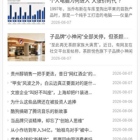
个人电脑为何进入“大涨价时代”？
1997年，当乔布斯在车库里掏出苹果的首款产
品时，那是一个纯手工打造的电脑——仅量产
200台，没有完整外壳、功能极简，价格为66
2026-08-07
6.66美元，尽管昂贵...
子品牌“小神闲”全部关停，但茶颜悦色的扩张还在提速
“至此再无茶颜家族大满贯”。近日，有网友在
社交平台发帖称，茶颜悦色旗下子品牌小神闲
茶馆最后一家门店已于7月31日关闭。消息传
2026-08-07
出后，不少湖南本地消费者表...
贵州醇销售一把手更迭，昔日“网红酒企”的气质变了
2026-08-07
“甲虫”风波之外，白云边真正要面对的是什么？
2026-08-07
文旅企业“叫好不叫座”，上海却把F1装进了上市公司
2026-08-07
为什么这些品牌还在被投资人追捧
2026-08-06
酷狗搞砸了腾讯音乐的新故事
2026-08-06
当品牌只谈精神，却忘了“创始人思维”
2026-08-06
从小作坊到年入34亿，“始祖鸟对手”被中国资本买了，能成“中产新宠”吗？
2026-08-06
席卷全球的“新韩妆”，能赢回中国消费者吗？
2026-08-06