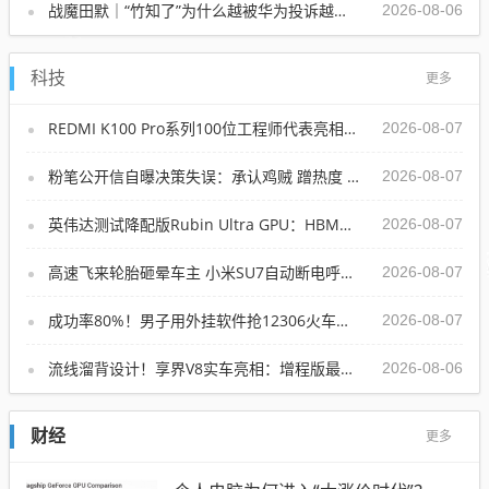
战魔田默｜“竹知了”为什么越被华为投诉越响？一个传统玩具，如何变成全民参与的传播机器？
2026-08-06
科技
更多
REDMI K100 Pro系列100位工程师代表亮相：设计、工程K90原班人马操刀
2026-08-07
粉笔公开信自曝决策失误：承认鸡贼 蹭热度 舍不得成本想多收钱
2026-08-07
英伟达测试降配版Rubin Ultra GPU：HBM短缺下芯片厂商如何破局
2026-08-07
高速飞来轮胎砸晕车主 小米SU7自动断电呼叫120 全程半小时救回一命
2026-08-07
成功率80%！男子用外挂软件抢12306火车票：牟利2万多被判刑
2026-08-07
流线溜背设计！享界V8实车亮相：增程版最大续航339km
2026-08-06
财经
更多