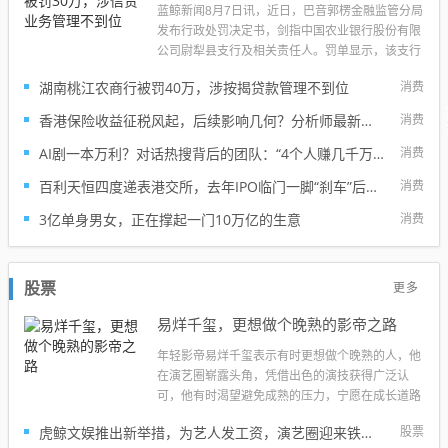
蓝鲸新闻8月7日讯，近日，巴音郭楞金融监管分局
发布行政处罚决定书，剑指中国农业银行股份有限
公司尉犁县支行及相关责任人。罚单显示，该支行
的主要违法违规行为是：信贷业务管理不到位。针
湖南桃江农商行被罚40万，涉按揭贷款管理不到位
消费
对上述违法行为，巴音郭楞金融监管分局对中国农
业银行股份有限公司尉犁县支行罚款30万元。对胡
香港保险收益征税风起，后续影响几何？分析师最新研判
消费
德全警告并罚款5万元，对李文艳警...
AI剧一本万利？对话热搜背后的团队：“4个人赚几千万”不实，但AI演员确实能带货了
消费
百利天恒四度递表港交所，去年IPO临门一脚“刹车”后再闯关
消费
3亿单身男女，正在撑起一门10万亿的生意
消费
更多
股票
易烊千玺，更想做个晚熟的影帝之路
年轻影帝易烊千玺表示有时更想做个晚熟的人，他
在演艺圈崭露头角，凭借出色的演技获得广泛认
可，他有时渴望避免成熟的压力，宁愿在成长道路
上慢慢发展，享受更多的人生体验，这一观点展现
虎鲸文娱推出新举措，为艺人发工资，演艺圈迎来铁饭碗？
股票
了他在追求个人成长与成熟之间的内心挣扎和追求