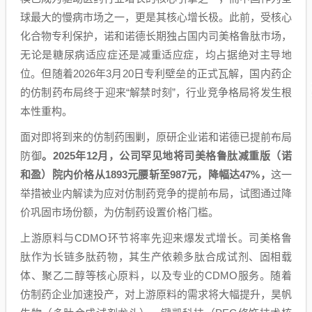
球最大的慢病市场之一，更是其核心增长极。此前，受核心
化合物专利保护，诺和诺德长期独占国内司美格鲁肽市场，
无论是糖尿病适应症还是减重适应症，均占据绝对主导地
位。但随着2026年3月20日专利壁垒的正式瓦解，国内药企
的仿制药布局终于迎来“解禁时刻”，行业竞争格局将发生根
本性重构。
面对即将到来的仿制药围剿，原研企业诺和诺德已提前布局
防御
。2025年12月，公司罕见地将司美格鲁肽减重版（诺
和盈）院内价格从1893元腰斩至987元，降幅达47%，
这一
举措被业内解读为应对仿制药竞争的提前布局，试图通过降
价巩固市场份额，为仿制药设置价格门槛。
上游原料与CDMO环节将率先迎来爆发式增长。司美格鲁
肽作为长链多肽药物，其生产依赖多肽合成试剂、固相载
体、聚乙二醇等核心原料，以及专业的CDMO服务。随着
仿制药企业加速投产，对上游原料的需求将大幅提升，昊帆