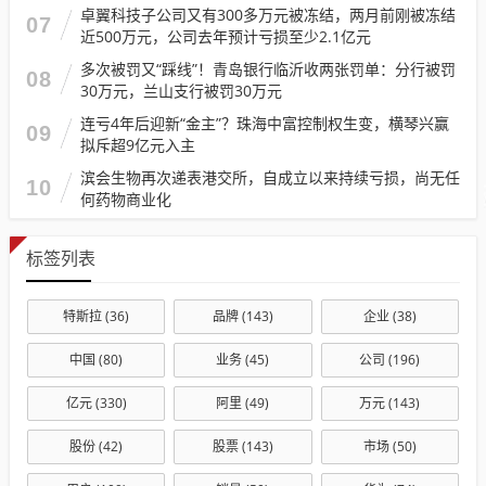
卓翼科技子公司又有300多万元被冻结，两月前刚被冻结
07
近500万元，公司去年预计亏损至少2.1亿元
多次被罚又“踩线”！青岛银行临沂收两张罚单：分行被罚
08
30万元，兰山支行被罚30万元
连亏4年后迎新“金主”？珠海中富控制权生变，横琴兴赢
09
拟斥超9亿元入主
滨会生物再次递表港交所，自成立以来持续亏损，尚无任
10
何药物商业化
标签列表
特斯拉
(36)
品牌
(143)
企业
(38)
中国
(80)
业务
(45)
公司
(196)
亿元
(330)
阿里
(49)
万元
(143)
股份
(42)
股票
(143)
市场
(50)