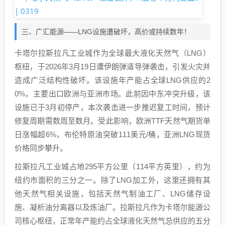
三、广汇能源——LNG设施遭破坏，高价或持续数年！
卡塔尔拉斯拉凡工业城作为全球最大液化天然气（LNG）
枢纽，于2026年3月19日遭伊朗弹道导弹袭击，引发火灾并
造成广泛结构性破坏。该设施年产能占全球LNG供应的2
0%，主要出口欧洲与亚洲市场。此前因中东冲突升级，该
设施已于3月初停产，本次袭击进一步推迟复工时间，预计
修复周期需数周至数月。受此影响，欧洲TTF天然气期货单
日涨幅超6%，布伦特原油突破111美元/桶，亚洲LNG现货
价格同步攀升。
拉斯拉凡工业城占地295平方公里（114平方英里），约为
纽约市面积的三分之一。除了LNG加工外，这里还拥有其
他天然气相关设施，包括天然气制油工厂、LNG储存设
施、凝析油分离器以及炼油厂。拉斯拉凡作为卡塔尔能源公
司核心枢纽，正常年产能约占全球液化天然气总供应的五分