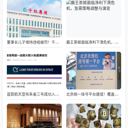
董事长儿子增持违规被罚！千红制药市值128亿，半年净赚2.58亿却踩雷信托5年
霸王茶姬面临净利下滑危机，急需策略调整与谋变
蓝箭航天宣布朱雀三号成功入轨，技术突破五大项，深入排查回收失败原因
北京统一挂号平台建成！覆盖近300家二三甲医院号源