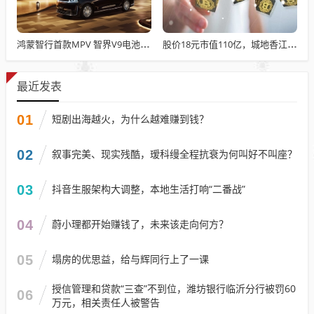
鸿蒙智行首款MPV 智界V9电池信息曝光：WLTC最远续航223km
股价18元市值110亿，城地香江却被查出连续7季财报失真
最近发表
01
短剧出海越火，为什么越难赚到钱？
02
叙事完美、现实残酷，瑷科缦全程抗衰为何叫好不叫座？
03
抖音生服架构大调整，本地生活打响“二番战”
04
蔚小理都开始赚钱了，未来该走向何方？
05
塌房的优思益，给与辉同行上了一课
授信管理和贷款“三查”不到位，潍坊银行临沂分行被罚60
06
万元，相关责任人被警告