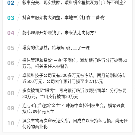
02
叙事完美、现实残酷，瑷科缦全程抗衰为何叫好不叫座？
03
抖音生服架构大调整，本地生活打响“二番战”
04
蔚小理都开始赚钱了，未来该走向何方？
05
塌房的优思益，给与辉同行上了一课
授信管理和贷款“三查”不到位，潍坊银行临沂分行被罚60
06
万元，相关责任人被警告
卓翼科技子公司又有300多万元被冻结，两月前刚被冻结
07
近500万元，公司去年预计亏损至少2.1亿元
多次被罚又“踩线”！青岛银行临沂收两张罚单：分行被罚
08
30万元，兰山支行被罚30万元
连亏4年后迎新“金主”？珠海中富控制权生变，横琴兴赢
09
拟斥超9亿元入主
滨会生物再次递表港交所，自成立以来持续亏损，尚无任
10
何药物商业化