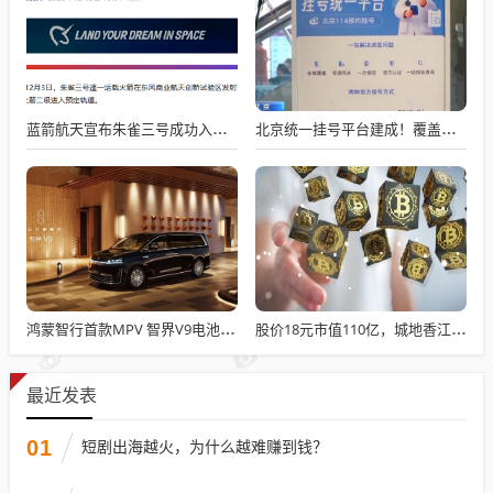
蓝箭航天宣布朱雀三号成功入轨，技术突破五大项，深入排查回收失败原因
北京统一挂号平台建成！覆盖近300家二三甲医院号源
鸿蒙智行首款MPV 智界V9电池信息曝光：WLTC最远续航223km
股价18元市值110亿，城地香江却被查出连续7季财报失真
最近发表
01
短剧出海越火，为什么越难赚到钱？