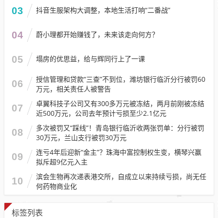
03
抖音生服架构大调整，本地生活打响“二番战”
04
蔚小理都开始赚钱了，未来该走向何方？
05
塌房的优思益，给与辉同行上了一课
授信管理和贷款“三查”不到位，潍坊银行临沂分行被罚60
06
万元，相关责任人被警告
卓翼科技子公司又有300多万元被冻结，两月前刚被冻结
07
近500万元，公司去年预计亏损至少2.1亿元
多次被罚又“踩线”！青岛银行临沂收两张罚单：分行被罚
08
30万元，兰山支行被罚30万元
连亏4年后迎新“金主”？珠海中富控制权生变，横琴兴赢
09
拟斥超9亿元入主
滨会生物再次递表港交所，自成立以来持续亏损，尚无任
10
何药物商业化
标签列表