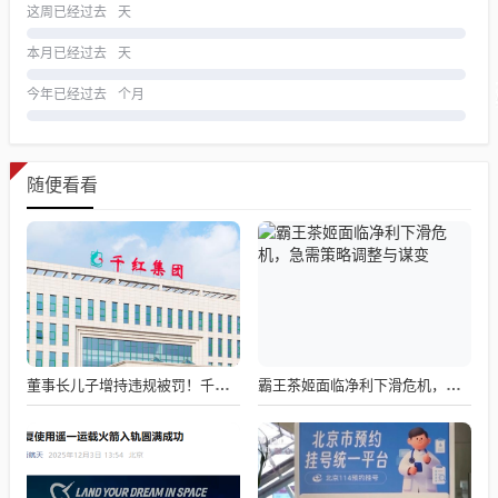
这周已经过去
天
本月已经过去
天
今年已经过去
个月
随便看看
董事长儿子增持违规被罚！千红制药市值128亿，半年净赚2.58亿却踩雷信托5年
霸王茶姬面临净利下滑危机，急需策略调整与谋变