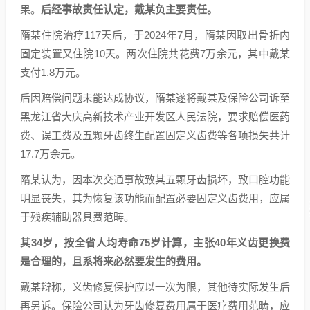
果。
后经事故责任认定，戴某负主要责任。
隋某住院治疗117天后，于2024年7月，隋某因取出骨折内
固定装置又住院10天。两次住院共花费7万余元，其中戴某
支付1.8万元。
后因赔偿问题未能达成协议，隋某遂将戴某及保险公司诉至
黑龙江省大庆高新技术产业开发区人民法院，要求赔偿医药
费、误工费及五颗牙齿终生配置固定义齿费等各项损失共计
17.7万余元。
隋某认为，因本次交通事故致其五颗牙齿损坏，致口腔功能
明显丧失，其为恢复该功能而配置必要固定义齿费用，应属
于残疾辅助器具费范畴。
其34岁，按全省人均寿命75岁计算，主张40年义齿更换费
是合理的，且系将来必然要发生的费用。
戴某辩称，义齿修复保护应以一次为限，其他待实际发生后
再另诉。保险公司认为牙齿修复费用属于医疗费用范畴，应