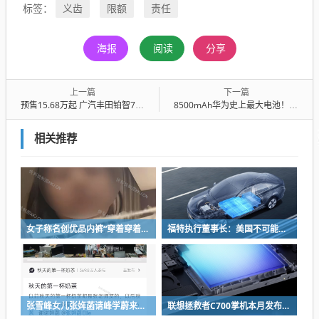
义齿
限额
责任
标签：
海报
阅读
分享
上一篇
下一篇
预售15.68万起 广汽丰田铂智7上市定档：很能打的合资纯电来了
8500mAh华为史上最大电池！华为畅享90 Pro Max亮相
相关推荐
女子称名创优品内裤“穿着穿着掉了”让其颜面尽失 品牌方客服回应：已启动紧急调查
福特执行董事长：美国不可能永远把中国车企挡在门外 进来也有信心击败
张雪峰女儿张姩菡请峰学蔚来员工喝立秋奶茶 往年都是张雪峰买单
联想拯救者C700掌机本月发布：掌中玩3A 畅玩9小时不插电