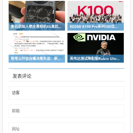
影石创始人晒全景相机X6真机：硬扛一颗子弹没穿透
REDMI K100 Pro系列100位工程师代表亮相：设计、工程K90原班人马操刀
粉笔公开信自曝决策失误：承认鸡贼 蹭热度 舍不得成本想多收钱
英伟达测试降配版Rubin Ultra GPU：HBM短缺下芯片厂商如何破局
发表评论