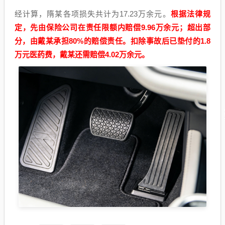
经计算，隋某各项损失共计为17.23万余元。
根据法律规
定，先由保险公司在责任限额内赔偿9.96万余元；超出部
分，由戴某承担80%的赔偿责任。扣除事故后已垫付的1.8
万元医药费，戴某还需赔偿4.02万余元。