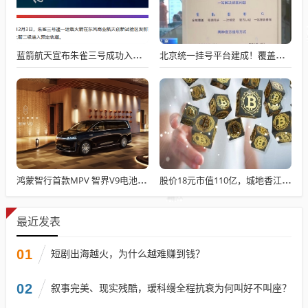
蓝箭航天宣布朱雀三号成功入轨，技术突破五大项，深入排查回收失败原因
北京统一挂号平台建成！覆盖近300家二三甲医院号源
鸿蒙智行首款MPV 智界V9电池信息曝光：WLTC最远续航223km
股价18元市值110亿，城地香江却被查出连续7季财报失真
最近发表
01
短剧出海越火，为什么越难赚到钱？
02
叙事完美、现实残酷，瑷科缦全程抗衰为何叫好不叫座？