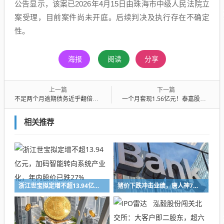
公告显示，该案已2026年4月15日由珠海市中级人民法院立
案受理，目前案件尚未开庭。后续判决及执行存在不确定
性。
海报
阅读
分享
上一篇
下一篇
不足两个月逾期债务近乎翻倍！富煌钢构去年巨亏8.89亿元，现金流亮红灯，控股股东股份全冻结
一个月套现1.56亿元！泰嘉股份控股股东再减持302万股，公司去年由盈转亏、一季度刚回增长轨道
相关推荐
浙江世宝拟定增不超13.94亿元，加码智能转向系统产业化，年内股价已跌27%
猪价下跌冲击业绩，唐人神7月生猪销售收入下降47%，中报预亏超8亿元创新高