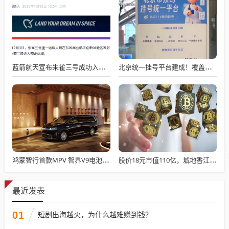
蓝箭航天宣布朱雀三号成功入轨，技术突破五大项，深入排查回收失败原因
北京统一挂号平台建成！覆盖近300家二三甲医院号源
鸿蒙智行首款MPV 智界V9电池信息曝光：WLTC最远续航223km
股价18元市值110亿，城地香江却被查出连续7季财报失真
最近发表
01
短剧出海越火，为什么越难赚到钱？