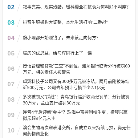
02
叙事完美、现实残酷，瑷科缦全程抗衰为何叫好不叫座？
03
抖音生服架构大调整，本地生活打响“二番战”
04
蔚小理都开始赚钱了，未来该走向何方？
05
塌房的优思益，给与辉同行上了一课
授信管理和贷款“三查”不到位，潍坊银行临沂分行被罚60
06
万元，相关责任人被警告
卓翼科技子公司又有300多万元被冻结，两月前刚被冻结
07
近500万元，公司去年预计亏损至少2.1亿元
多次被罚又“踩线”！青岛银行临沂收两张罚单：分行被罚
08
30万元，兰山支行被罚30万元
连亏4年后迎新“金主”？珠海中富控制权生变，横琴兴赢
09
拟斥超9亿元入主
滨会生物再次递表港交所，自成立以来持续亏损，尚无任
10
何药物商业化