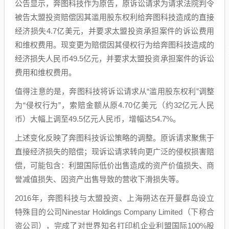
公告显示，奔图科技作为原告，原诉讼请求为请求法院判令
被告太盟投资赔偿因其滥用股东权利给奔图科技造成的直接
经济损失4.7亿美元，并要求太盟投资承担案件的诉讼费用
和维权费用。现变更为赔偿因其侵权行为给奔图科技造成的
经济损失人民币49.5亿元，并要求太盟投资承担案件的诉讼
费用和维权费用。
值得注意的是，奔图科技将诉讼请求从“滥用股东权利”调整
为“侵权行为”，索赔金额从原4.70亿美元（约32亿元人民
币）大幅上调至49.5亿元人民币​，增幅达54.7%。
上述变化反映了奔图科技诉讼策略的调整。原诉请求聚焦于
直接经济损失的赔偿；现诉讼请求转向更广泛的​侵权损害赔
偿，可能包含：利盟国际低价出售造成的资产价值损失、商
誉减值损失、因资产出售导致的营收下滑损失等。
2016年，奔图科技与太盟投资、上海朔达在开曼群岛设立
特殊目的公司Ninestar Holdings Company Limited（下称合
资公司），完成了对世界知名打印机企业利盟国际100%股