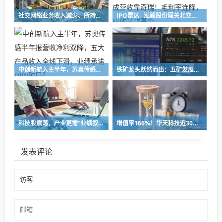
社交网络业务收入减少、所持加密货币减值，映宇宙预计上半年净利缩水30%
IPO雷达 泓毅股份闯关北交所：大客户即二股东，超六成营收靠奇瑞！毛利率连降，应收账款高企
中创新航入主半年，苏奥传感半年报营收净利双降，五大产品收入全线下滑，业绩承诺如何破局？
铁矿龙头跃然而出：五矿发展重组铸就A股铁矿采选重要平台
科技股震荡，产业更需“业绩叙事”
增值率166%！华天科技近30亿元并购下周上会，标的华羿微电曾终止IPO
发表评论