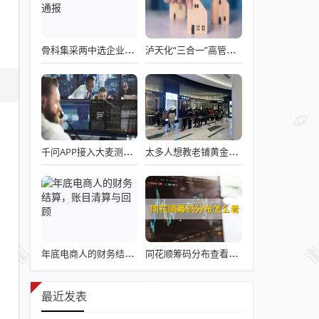
骨科集采两中选企业破产失联 官方罕见通报
泸天化“三合一”高管王斌辞职：高管变动叠加财务、业绩双重压力，公司进入阶段性调整期
千问APP接入大麦测试“一句话买电影票”
太多人想教老铺黄金怎么做生意了
年底电商人的财务结算，账目清算与回顾
同花顺筹码分布查看详解攻略
最近发表