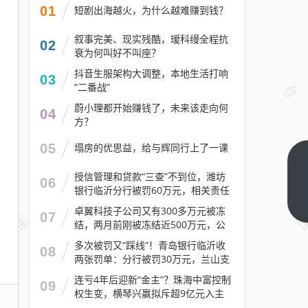
01
短剧出海越火，为什么越难赚到钱？
叙事完美、现实残酷，瑷科缦全程抗
02
衰为何叫好不叫座？
抖音生服架构大调整，本地生活打响
03
“二番战”
蔚小理都开始赚钱了，未来该走向何
04
方？
05
塌房的优思益，给与辉同行上了一课
AI
授信管理和贷款“三查”不到位，潍坊
06
创
银行临沂分行被罚60万元，相关责任
业
下
人被警告
卓翼科技子公司又有300多万元被冻
07
一
圈
结，两月前刚被冻结近500万元，公
篇
再
司去年预计亏损至少2.1亿元
多次被罚又“踩线”！青岛银行临沂收
08
添
两张罚单：分行被罚30万元，兰山支
行被罚30万元
288
连亏4年后迎新“金主”？珠海中富控制
09
亿
权生变，横琴兴赢拟斥超9亿元入主