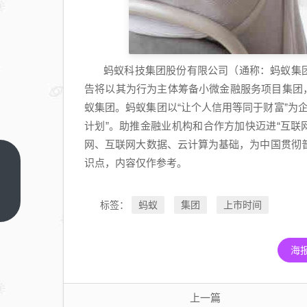
蚂蚁科技集团股份有限公司
（
通称：蚂蚁集
告将以其为行为主体筹备小微金融服务项目集团
蚁集团。蚂蚁集团以“让个人信用等同于财富”为
计划”。助推金融业机构和合作方加快迈进“互联
网、互联网大数据、云计算为基础，为中国贯彻
识点，内容仅作参考。
美的
电器
股票
上一
蚂蚁
集团
上市时间
标签：
篇
今日
大
海
跌，
投资
者关
上一篇