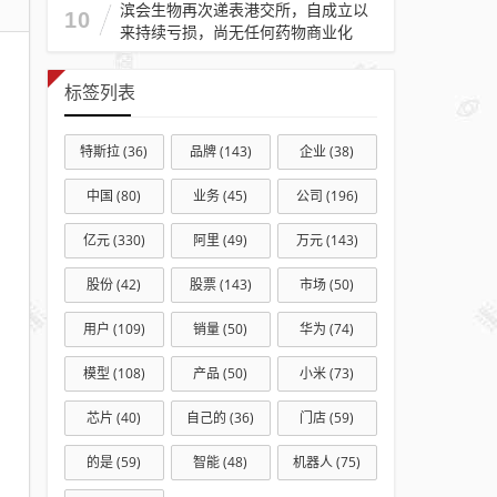
独
滨会生物再次递表港交所，自成立以
10
角
来持续亏损，尚无任何药物商业化
兽
标签列表
特斯拉
(36)
品牌
(143)
企业
(38)
中国
(80)
业务
(45)
公司
(196)
亿元
(330)
阿里
(49)
万元
(143)
股份
(42)
股票
(143)
市场
(50)
用户
(109)
销量
(50)
华为
(74)
模型
(108)
产品
(50)
小米
(73)
芯片
(40)
自己的
(36)
门店
(59)
的是
(59)
智能
(48)
机器人
(75)