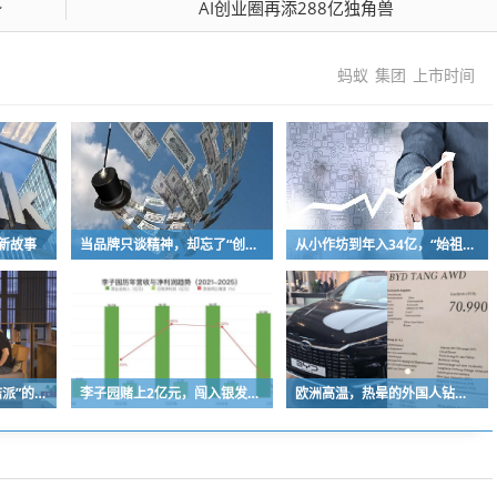
势
AI创业圈再添288亿独角兽
蚂蚁
集团
上市时间
新故事
当品牌只谈精神，却忘了“创始人思维”
从小作坊到年入34亿，“始祖鸟对手”被中国资本买了，能成“中产新宠”吗？
互联网又回到了“拉帮结派”的时代
李子园赌上2亿元，闯入银发市场
欧洲高温，热晕的外国人钻进中国新能源车里避暑