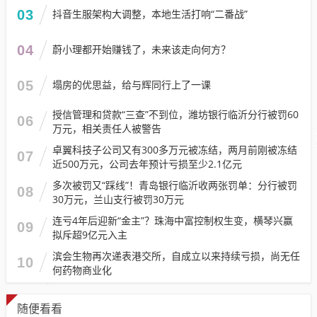
03
抖音生服架构大调整，本地生活打响“二番战”
04
蔚小理都开始赚钱了，未来该走向何方？
05
塌房的优思益，给与辉同行上了一课
授信管理和贷款“三查”不到位，潍坊银行临沂分行被罚60
06
万元，相关责任人被警告
卓翼科技子公司又有300多万元被冻结，两月前刚被冻结
07
近500万元，公司去年预计亏损至少2.1亿元
多次被罚又“踩线”！青岛银行临沂收两张罚单：分行被罚
08
30万元，兰山支行被罚30万元
连亏4年后迎新“金主”？珠海中富控制权生变，横琴兴赢
09
拟斥超9亿元入主
滨会生物再次递表港交所，自成立以来持续亏损，尚无任
10
何药物商业化
随便看看