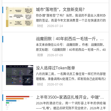
写一篇文章，觉得还不错，于是让另一个AI来评价。
第二个AI几乎一定能找出问题：论证不够扎实、结构
城市“落地签”，文旅新变局？
有些松散、观点缺少支撑。你老老实实改...
你办理“落地签”了吗？当然，我说的不是出入境时办
理的签证，而是今年文旅消费里一个正在快速流行的
新现象。以前，一个人到一座城市，第一件事是去酒
财经
2026-07-14
店放行李；后来，是去寻找当地最火的一家餐厅；而
今天，越来越多年轻人下飞机、出高铁后的第一件
战魔田默｜40年前西瓜一毛钱一斤，40年后还有瓜农卖一毛：丰收为什么没有变成好日子？
事，却是拖着行李箱直奔一个固定机位.排队半小时，
本文来自微信公众号： 战魔田默 ，作者：战魔田默，
拍照一分钟，然后第一时...
原文标题：《战魔田默｜40年前西瓜一毛钱一斤，40
年后还有瓜农卖一毛：丰收为什么没有变成好日
观察
2026-07-09
子？》01河南西瓜年年走红，但主角不是瓜农近日，
河南部分地区西瓜集中上市，价格走低，瓜农卖瓜难
没人逃得过Token账单
再次被推到公众面前。公开报道和网络讨论里，有的
六月的第二周，一名腾讯员工像往常一样打开内部管
瓜一毛多一斤，个别...
理看板，准备调用AI处理工作，却发现自己此前每月2
000美元的Token额度，变成了1400元人民币，只用
财经
2026-07-06
了两天就额度见底。据不完全统计，调整后腾讯不同
部门员工月Token额度从1000元到7000元不等。在AI
上半年3500+家酒店扎堆开业，中端“吃掉”半壁江山
需求较大的混元大模型团队，员工月额度约70...
2026年的酒店行业，用一个词形容上半年的供给端
——“扎堆”。据迈点研究院不完全统计，2026年上半