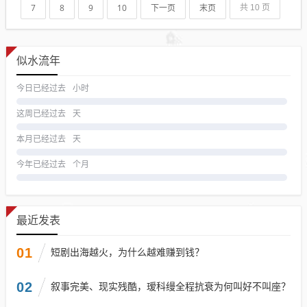
7
8
9
10
下一页
末页
共 10 页
似水流年
今日已经过去
小时
这周已经过去
天
本月已经过去
天
今年已经过去
个月
最近发表
01
短剧出海越火，为什么越难赚到钱？
02
叙事完美、现实残酷，瑷科缦全程抗衰为何叫好不叫座？