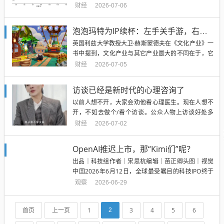
年全国新增超过3500家酒店，新增总客房超过31.6万
财经
2026-07-06
间。其中，本土系品牌占比90.4%，而国际系品牌仅
占9.6%。从类型来看，国内中高端酒店及以下占比接
泡泡玛特为IP续杯：左手关手游，右手开甜品店
近八成，品牌中端化下沉趋势明显。从客房数量来
英国利兹大学教授大卫·赫斯蒙德夫在《文化产业》一
看...
书中提到，文化产业与其它产业最大的不同在于，它
生产的是“能够反复被消费、持续产生情感共鸣的文本
财经
2026-07-05
和符号”。它不同于一次性消耗的功能性产品，可跨时
空传播，边际复制成本极低。从这个属性看，文化产
访谈已经是新时代的心理咨询了
业似乎是天然的优质商业模式，但赫斯蒙德夫在原著
以前人想不开，大家会劝他看心理医生。现在人想不
中同时指出，它也风...
开，不如去做个/看个访谈。公众人物上访谈好处多
多。一可以公开展示脆弱，收到N张怜爱卡的向佐就
财经
2026-07-02
是明证，受访俩小时比狠抽自己俩大耳刮子划算多
了。只要不是离谱到像孙杨那样“中途点外卖”，都可
OpenAI推迟上市，那“Kimi们”呢？
以获得一定同情。而哪怕真点了外卖，也迟早会有“到
出品｜科技组作者｜宋思杭编辑｜苗正卿头图｜视觉
点儿必须吃饭”“不内耗...
中国2026年6月12日，全球最受瞩目的科技IPO终于
来了。SpaceX正式登陆资本市场。作为近年来估值最
观察
2026-06-29
高的科技公司之一，它承载着的是一众人对商业航天
的期待。上市之前，一级市场曾给予SpaceX约1.75万
首页
上一页
1
3
4
5
6
2
亿美元的估值，不少投资机构也期待它成为今年最
成...