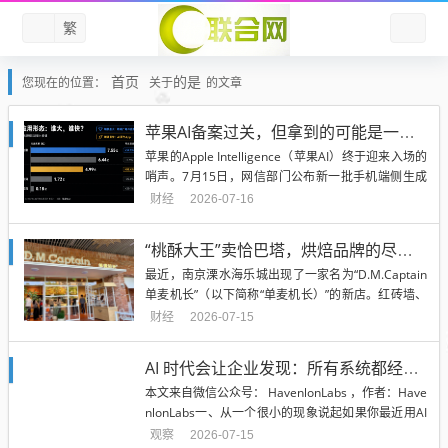
繁
首页
的是
您现在的位置：
关于
的文章
苹果AI备案过关，但拿到的可能是一张旧门票
苹果的Apple Intelligence（苹果AI）终于迎来入场的
哨声。7月15日，网信部门公布新一批手机端侧生成
式人工智能服务备案信息，共七款产品完成备案，分
财经
2026-07-16
别是Apple智能、华为小艺AI、OPPO AndesGPT、vi
vo蓝心端侧大模型、小米澎湃AI、三星盖乐世AI和努
“桃酥大王”卖恰巴塔，烘焙品牌的尽头是开餐厅？
比亚豆包手机大模型。...
最近，南京溧水海乐城出现了一家名为“D.M.Captain
单麦机长”（以下简称“单麦机长）”的新店。红砖墙、
落地窗，货品橱窗里摆的是恰巴塔和可颂——怎么看
财经
2026-07-15
都像一家精品西式烘焙店。但它的运营主体“单麦时
光”，背后持股100％的股东是泸溪河食品集团。靠“桃
AI 时代会让企业发现：所有系统都经不起无限审查
酥+中式点心”开出近700家门店的中式烘焙巨头，...
本文来自微信公众号： HavenlonLabs ，作者：Have
nlonLabs一、从一个很小的现象说起如果你最近用AI
写过东西，大概率经历过这样一个循环。你让一个AI
观察
2026-07-15