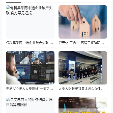
骨科集采两中选企业破产失联 官方罕见通报
泸天化“三合一”高管王斌辞职：高管变动叠加财务、业绩双重压力，公司进入阶段性调整期
千问APP接入大麦测试“一句话买电影票”
太多人想教老铺黄金怎么做生意了