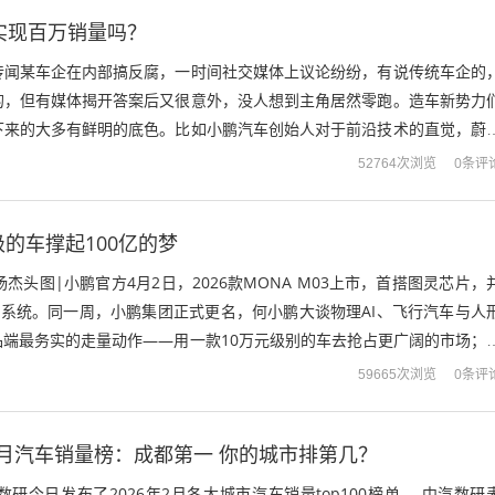
能实现百万销量吗？
传闻某车企在内部搞反腐，一时间社交媒体上议论纷纷，有说传统车企的
的，但有媒体揭开答案后又很意外，没人想到主角居然零跑。造车新势力
下来的大多有鲜明的底色。比如小鹏汽车创始人对于前沿技术的直觉，蔚
，理想对产品的理解，以及零跑对于成本...
0条评
52764次浏览
级的车撑起100亿的梦
杰头图|小鹏官方4月2日，2026款MONA M03上市，首搭图灵芯片，
驾系统。同一周，小鹏集团正式更名，何小鹏大谈物理AI、飞行汽车与人
品端最务实的走量动作——用一款10万元级别的车去抢占更广阔的市场；
叙事拉升——从车企...
0条评
59665次浏览
月汽车销量榜：成都第一 你的城市排第几？
数研今日发布了2026年2月各大城市汽车销量top100榜单。 中汽数研