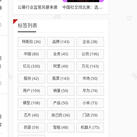
公募行业监管风暴来袭
遍
中国社交闯北美：选择远大于努力
比
论
标签列表
特斯拉
(36)
品牌
(143)
企业
(38)
中国
(80)
业务
(45)
公司
(196)
日
片
亿元
(330)
阿里
(49)
万元
(143)
会
股份
(42)
股票
(143)
市场
(50)
论
用户
(109)
销量
(50)
华为
(74)
模型
(108)
产品
(50)
小米
(73)
芯片
(40)
自己的
(36)
门店
(59)
月
官
的是
(59)
智能
(48)
机器人
(75)
突