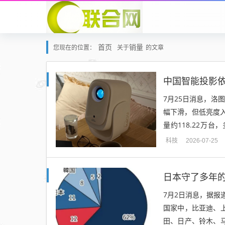
首页
销量
您现在的位置：
关于
的文章
中国智能投影依
7月25日消息，洛
幅下滑，但低亮度入
量约118.22万
期，500流明以下机型
科技
2026-07-25
日本守了多年的
7月2日消息，据报
国家中，比亚迪、上
田、日产、铃木、马