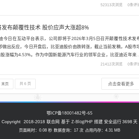
为在这个单品科技创新上实现...
0条评
52313次浏览
将发布颠覆性技术 股价应声大涨超8%
迪今日在互动平台表示，公司即将于2026年3月5日召开颠覆性技术发
随即做出反应，今日开盘后，比亚迪股价由跌转涨，截止当前发稿，A股市
，港股涨幅为4.53%。作为中国新能源汽车行业的领军企业，比亚迪近年来
和产品布局上持续发力，...
0条评
21412次浏览
点击查看更多
末页
共 6 页
鄂ICP备18001482号-65
联合网
Z-BlogPHP
Copyright
2018-2018
基于
搭建 安全运行
3698
天
页面耗时：0.08 秒
数据查询：17 次
占用内存：4.31 MB