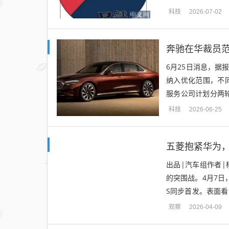
业销量比日本企业多6%
科技
2026-07-02
奔驰在华裁员范
6月25日消息，
纳入优化范围，不
服务公司计划分两轮
左右，该批次员工统
科技
2026-06-25
五菱抱紧华为，
出品|汽车组作者
的突围战。4月7日
S同步首发。表面看
六座SUV；但放到五
观察
2026-04-09