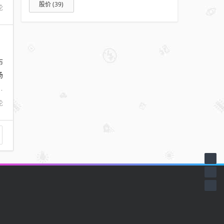
股价
(39)
论
布
场
在
论