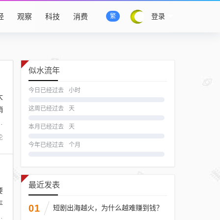
经
观察
科技
消费
登录
繁
似水流年
今日已经过去
小时
大
销
这周已经过去
天
同
本月已经过去
天
论
今年已经过去
个月
最近发表
要
丰
01
短剧出海越火，为什么越难赚到钱？
企