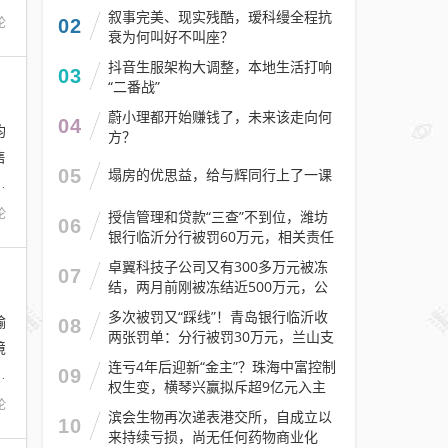
叙事完美、现实残酷，瑷科缦全程抗
论
02
衰为何叫好不叫座？
抖音生服架构大调整，本地生活打响
03
“二番战”
蔚小理都开始赚钱了，未来该走向何
04
均
方？
售
05
塌房的优思益，给与辉同行上了一课
成
论
授信管理和贷款“三查”不到位，潍坊
06
银行临沂分行被罚60万元，相关责任
人被警告
卓翼科技子公司又有300多万元被冻
07
结，两月前刚被冻结近500万元，公
司去年预计亏损至少2.1亿元
多次被罚又“踩线”！青岛银行临沂收
输
08
两张罚单：分行被罚30万元，兰山支
境
行被罚30万元
连亏4年后迎新“金主”？珠海中富控制
大
09
权生变，横琴兴赢拟斥超9亿元入主
论
滨会生物再次递表港交所，自成立以
10
来持续亏损，尚无任何药物商业化