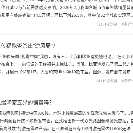
作日减少与节前需求透支影响，2026年2月我国各城市汽车终端销量普
乘用车终端销量114.5万辆，环比下滑26.5%，其中仅82个城市实现环
70...
0条评
2151次浏览
传福能否杀出“逆风局”？
王亚骏头图|视觉中国“我想，没有人，比我们比亚迪更懂电池。”在3月5
发布会上，一向低调的王传福并未掩锋芒。当晚，比亚迪发布了第二代刀
，并展示了仰望U7、大唐和宋Ultra等10款车型。图源：发布会在发布
是首个被介绍的产品，王...
0条评
34116次浏览
拉爆鸿蒙五界的销量吗？
邢书博头图|视觉中国896线。地球上线数最高的车载激光雷达发布了。3
举行鸿蒙智行技术焕新发布会，正式推出新一代双光路图像级激光雷达，
最高线数”的激光雷达产品。在业界普遍只有192线激光雷达且迟迟无法