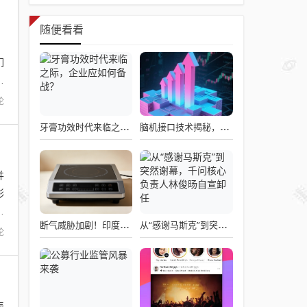
随便看看
，
们
来
论
牙膏功效时代来临之际，企业应如何备战？
脑机接口技术揭秘，引领读心术革命的领跑者大盘点
并
形
一
断气威胁加剧！印度民众疯抢电磁炉 制造商将从中国空运部件
从“感谢马斯克”到突然谢幕，千问核心负责人林俊旸自宣卸任
论
表