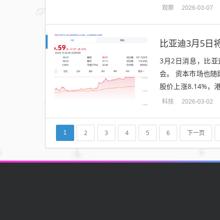
破的沉闷氛围中，华
观察
2026-03-07
比亚迪3月5日
3月2日消息，比亚
会。 资本市场也
股价上涨8.14%
技术研发、市场拓展
科技
2026-03-02
2
3
4
5
6
下一页
1