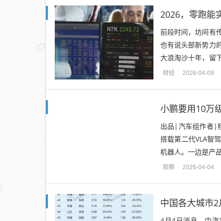
2026，零跑
前段时间，坊间有
也有说头部新势力
大浪淘沙十年，留
对于用户体验的重视
财经
2026-04-09
小鹏要用10万
出品|汽车组作者|杨
搭载第二代VLA智
机器人。一边是产
边是品牌端最宏大的
观察
2026-04-04
中国各大城市2
4月4日消息，中汽