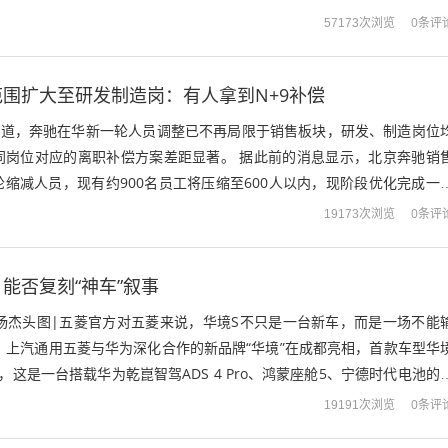
。 截至4...
0条评
57173次浏览
围扩大至研发制造岗：有人拿到N+9补偿
据报道，奔驰在华新一轮人员调整已不再局限于销售板块，研发、制造岗位
同岗位对应的离职补偿方案差距显著。 据此前的消息显示，北京奔驰销
缩减人员，现有约900名员工将压缩至600人以内，现阶段优化完成一
一按照N+6标准发放补偿。而最...
0条评
19173次浏览
能否复刻“神车”叙事
|杨杰头图|五菱官方对五菱来说，华境S不只是一台新车，而是一场不能
，上汽通用五菱与华为深化合作的新品牌“华境”在成都亮相，首款车型华
，这是一台搭载华为乾崑智驾ADS 4 Pro、鸿蒙座舱5、宁德时代电池的
菱过去几年的转型之...
0条评
19191次浏览