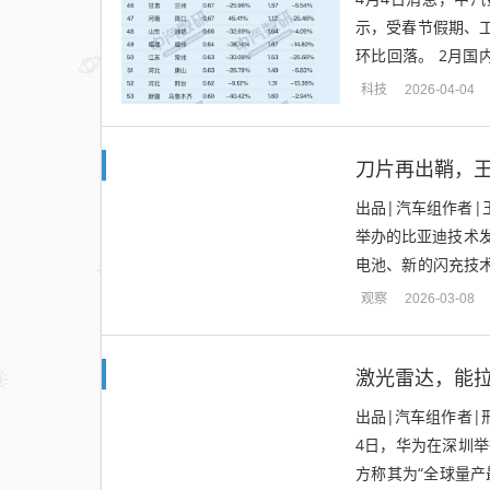
示，受春节假期、工
环比回落。 2月国内
增长；1-2月累计销量2
科技
2026-04-04
刀片再出鞘，王
出品|汽车组作者|
举办的比亚迪技术
电池、新的闪充技术
上，第二代刀片电池
观察
2026-03-08
激光雷达，能
出品|汽车组作者|
4日，华为在深圳
方称其为“全球量产