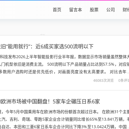
首页
留言本
股票
公司
财
旧“能用就行”：近6成买家选500流明以下
图科技发布2026上半年智能投影行业半年报，数据显示市场销量虽然整体
门机型依旧是消费主流。 500流明以下产品销量占比达到57.5%，对应
台，多数用户选购时还是优先低价，对画面亮度没有太高要求。 对比去年
份额下滑14....
0条评
46083次浏览
欧洲市场被中国翻盘！5家车企碾压日系6家
道，今年5月中国乘用车在欧洲市场的份额首次超过日本。 在欧洲31个主
汽、吉利、奇瑞、零跑5家企业合计销量同比增长65%至13.841万辆，
自达、本田和三菱6家日系车企合计同比下降3%至13.0424万辆，中国