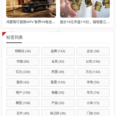
鸿蒙智行首款MPV 智界V9电池信息曝光：WLTC最远续航223km
股价18元市值110亿，城地香江却被查出连续7季财报失真
标签列表
特斯拉
(36)
品牌
(143)
企业
(38)
中国
(80)
业务
(45)
公司
(196)
亿元
(330)
阿里
(49)
万元
(143)
股份
(42)
股票
(143)
市场
(50)
用户
(109)
销量
(50)
华为
(74)
模型
(108)
产品
(50)
小米
(73)
芯片
(40)
自己的
(36)
门店
(59)