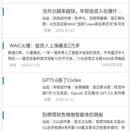
发新芽”，荣耀、努比亚、阶跃星辰三家，几乎在同一时间拿出了各自的“智
能体手机”...
当共识越来越快，年轻投资人在赌什么？
出品｜科技组作者｜陈伊凡、刘煊琦编辑｜苗正卿头
图｜AI生成这是WAIC“追踪Token商业新范式”系列文
章第21期在科技投资中，年龄从来不是判断能力的充
观察
2026-07-23
分条件。但在技术范式快速切换的阶段，年轻投资人
值得被单独观察。原因并不复杂。AI、机器人、商业
WAIC火爆：投资人上海暴走2万步
航天和量子计算正在同时推进，新技术从论文走向产
黄浦江畔，人潮涌动。一年一度世界人工智能大会如约而至，今年盛况令人
品、从实...
惊叹——展览总面积首次突破10万平方米，1100余家企业携3000余项展品
亮相，超300款产品全球首发。现场挤满了人，热度爆棚。“太燃了，不提前
财经
18053次浏览
2026-07-20
准备，附近酒店根本订不到。”一位从北京赶来的AI投资人早在上个月就锁定
了行程。来沪的高铁上...
GPT5.6吞了Codex
出品｜科技组作者｜余杨编辑｜苗正卿头图｜视觉中
国7月10日消息，OpenAI 正式推出 GPT-5.6 系列模
型，包括新旗舰模型 Sol，适合日常工作的均衡模型 T
观察
2026-07-11
erra，以及最具成本效益的模型Luna。在这次发布的
主题中，OpenAI 重点强调了智能的尖端、动态的成
别想用软色情做智能体的跳板
长和自身的协作性。以及一个醒目...
出品｜ESG组作者｜陈玉立头图｜视觉中国本文是#E
SG进步观察#系列第169篇文章本次观察关键词：供