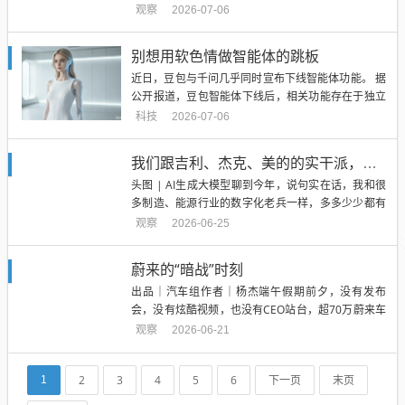
应链治理近日，豆包与千问几乎同时宣布下线智能体
观察
2026-07-06
功能。据公开报道，豆包智能体下线后，相关功能存
在于独立产品“猫箱”；而千问处理得更彻底，直接关
别想用软色情做智能体的跳板
闭相关功能且不提供迁移路径。两家大厂不仅处置方
近日，豆包与千问几乎同时宣布下线智能体功能。 据
式类似，时间点...
公开报道，豆包智能体下线后，相关功能存在于独立
产品“猫箱”；而千问处理得更彻底，直接关闭相关功
科技
2026-07-06
能且不提供迁移路径。 两家大厂不仅处置方式类似，
时间点也高度一致——都卡在7月15日《人工智能拟
我们跟吉利、杰克、美的的实干派，聊了聊工业智能体的真相
人化互动服务管理暂行办法》正式施行之前，办法提
头图 | AI生成大模型聊到今年，说句实在话，我和很
到需对虚拟恋人、...
多制造、能源行业的数字化老兵一样，多多少少都有
些概念疲劳了。AI到底能不能在工厂里帮企业赚到
观察
2026-06-25
钱？怎么用才不会变成一把手工程的“面子花瓶”？这
是我们当下最想知道的。带着这层极度务实的焦虑，
蔚来的“暗战”时刻
智库上周搞了这场“Agent进车间主题闭门会”。制造业
出品｜汽车组作者｜杨杰端午假期前夕，没有发布
的数字化...
会，没有炫酷视频，也没有CEO站台，超70万蔚来车
主在同一时间收到了OTA升级通知。从2022年最早交
观察
2026-06-21
付的ET7，到刚刚提车的乐道L60，横跨蔚来与乐道双
品牌、3个硬件平台、搭载两款芯片的18款车型，同
2
3
4
5
6
下一页
末页
1
步获得了性能一致的新一代世界模型智驾系统。事实
上，在中...