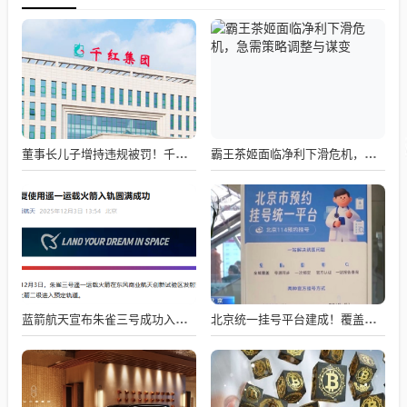
董事长儿子增持违规被罚！千红制药市值128亿，半年净赚2.58亿却踩雷信托5年
霸王茶姬面临净利下滑危机，急需策略调整与谋变
蓝箭航天宣布朱雀三号成功入轨，技术突破五大项，深入排查回收失败原因
北京统一挂号平台建成！覆盖近300家二三甲医院号源