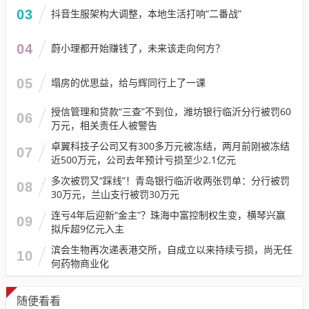
03
抖音生服架构大调整，本地生活打响“二番战”
04
蔚小理都开始赚钱了，未来该走向何方？
05
塌房的优思益，给与辉同行上了一课
授信管理和贷款“三查”不到位，潍坊银行临沂分行被罚60
06
万元，相关责任人被警告
卓翼科技子公司又有300多万元被冻结，两月前刚被冻结
07
近500万元，公司去年预计亏损至少2.1亿元
多次被罚又“踩线”！青岛银行临沂收两张罚单：分行被罚
08
30万元，兰山支行被罚30万元
连亏4年后迎新“金主”？珠海中富控制权生变，横琴兴赢
09
拟斥超9亿元入主
滨会生物再次递表港交所，自成立以来持续亏损，尚无任
10
何药物商业化
随便看看