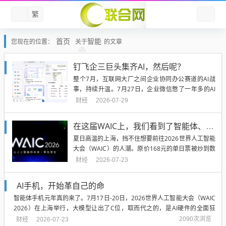
繁
首页
智能
您现在的位置：
关于
的文章
钉飞企三巨头集齐AI，然后呢？
整个7月，互联网大厂之间企业协同办公赛道的AI战
事，持续升温。7月27日，企业微信憋了一年多的AI
助理“大圆”开启内测。此前的7月2日，钉钉宣布并整
财经
2026-07-29
合三条Agent产品线，新帅陈宇森挂帅。7月23日，飞
书aily也宣布全面升级，高调打出“多智能体协同”牌。
在这届WAIC上，我们看到了智能体、具身智能和算力的三大拐点
一月之内，节奏密集，火药味十足。但存量格局已...
夏日高温的上海，挡不住想要前往2026世界人工智能
大会（WAIC）的人潮。原价168元的单日票被炒到数
千元，三日通票飙至3000元，甚至衍生出“多人拼票”
财经
2026-07-23
的新玩法；社交平台中吐槽“门票秒没”、求购门票的
用户不少。图源WAIC官网开展期间，几乎每一个时
AI手机，开始革自己的命
段，各场馆内都汇聚了大量来自各界、各地的观众，
智能体手机元年真的来了。7月17日-20日，2026世界人工智能大会（WAIC
不少...
2026）在上海举行，大模型让出了C位，取而代之的，是AI硬件的全面狂
欢。除了AI眼镜、人形机器人、AI耳机等一系列新品之外，智能手机也“老树
财经
2090次浏览
2026-07-23