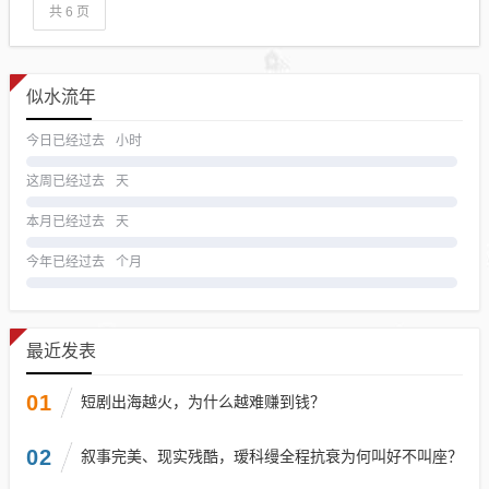
共 6 页
似水流年
今日已经过去
小时
这周已经过去
天
本月已经过去
天
今年已经过去
个月
最近发表
01
短剧出海越火，为什么越难赚到钱？
02
叙事完美、现实残酷，瑷科缦全程抗衰为何叫好不叫座？