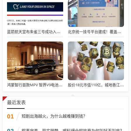
蓝箭航天宣布朱雀三号成功入轨，技术突破五大项，深入排查回收失败原因
北京统一挂号平台建成！覆盖近300家二三甲医院号源
鸿蒙智行首款MPV 智界V9电池信息曝光：WLTC最远续航223km
股价18元市值110亿，城地香江却被查出连续7季财报失真
最近发表
01
短剧出海越火，为什么越难赚到钱？
02
叙事完美、现实残酷，瑷科缦全程抗衰为何叫好不叫座？