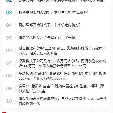
03
抖音生服架构大调整，本地生活打响“二番战”
04
蔚小理都开始赚钱了，未来该走向何方？
05
塌房的优思益，给与辉同行上了一课
授信管理和贷款“三查”不到位，潍坊银行临沂分行被罚60
06
万元，相关责任人被警告
卓翼科技子公司又有300多万元被冻结，两月前刚被冻结
07
近500万元，公司去年预计亏损至少2.1亿元
多次被罚又“踩线”！青岛银行临沂收两张罚单：分行被罚
08
30万元，兰山支行被罚30万元
连亏4年后迎新“金主”？珠海中富控制权生变，横琴兴赢
09
拟斥超9亿元入主
滨会生物再次递表港交所，自成立以来持续亏损，尚无任
10
何药物商业化