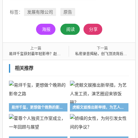
发展有限公司
原告
标签：
海报
阅读
分享
上一篇
下一篇
易烊千玺获封最年轻影帝？赵露思抑郁症康复进展，于正批评王家卫，钟嘉欣遭遇骗婚风波，女星前任面前玩暧昧风波揭秘
私密录音揭秘，创飞顶流背后的真相
相关推荐
易烊千玺，更想做个晚熟的影帝之路
虎鲸文娱推出新举措，为艺人发工资，演艺圈迎来铁饭碗？