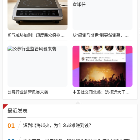
断气威胁加剧！印度民众疯抢电磁炉 制造商将从中国空运部件
从“感谢马斯克”到突然谢幕，千问核心负责人林俊旸自宣卸任
公募行业监管风暴来袭
中国社交闯北美：选择远大于努力
最近发表
01
短剧出海越火，为什么越难赚到钱？