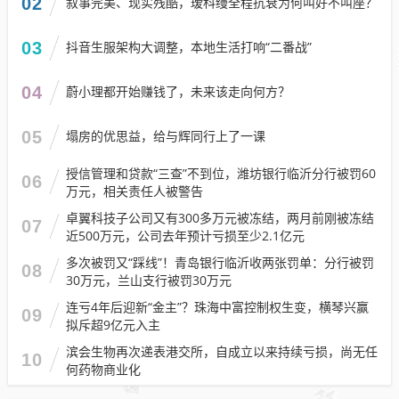
02
叙事完美、现实残酷，瑷科缦全程抗衰为何叫好不叫座？
03
抖音生服架构大调整，本地生活打响“二番战”
04
蔚小理都开始赚钱了，未来该走向何方？
05
塌房的优思益，给与辉同行上了一课
授信管理和贷款“三查”不到位，潍坊银行临沂分行被罚60
06
万元，相关责任人被警告
卓翼科技子公司又有300多万元被冻结，两月前刚被冻结
07
近500万元，公司去年预计亏损至少2.1亿元
多次被罚又“踩线”！青岛银行临沂收两张罚单：分行被罚
08
30万元，兰山支行被罚30万元
连亏4年后迎新“金主”？珠海中富控制权生变，横琴兴赢
09
拟斥超9亿元入主
滨会生物再次递表港交所，自成立以来持续亏损，尚无任
10
何药物商业化