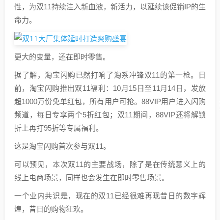
性，为双11持续注入新血液，新活力，以延续该促销IP的生
命力。
更大的变量，还在即时零售。
据了解，淘宝闪购已然打响了淘系冲锋双11的第一枪。日
前，淘宝闪购推出双11福利：10月15日至11月14日，发放
超1000万份免单红包，所有用户可抢。88VIP用户进入闪购
频道，每日专享两个5折红包；双11期间，88VIP还将解锁
折上再打95折等专属福利。
这是淘宝闪购首次参与双11。
可以预见，本次双11的主要战场，除了是在传统意义上的
线上电商场景，同样也会发生在即时零售场景。
一个业内共识是，现在的双11已经很难再现昔日的数字辉
煌，昔日的购物狂欢。