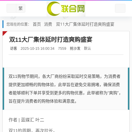
繁
首页
消费
双11大厂集体延时打造爽购盛宴
您现在的位置：
双11大厂集体延时打造爽购盛宴
访客
抢沙发
默认
2025-10-15 16:00:34
7559
双11购物节期间，各大厂商纷纷采取延时交易策略，为消费者
提供更加顺畅的购物体验，此举旨在避免交易拥堵，确保消费
者能够顺利下单并享受到更多的购物优惠，此举被称为“爽购”，
旨在提升消费者的购物体验和满意度。
作者 | 蓝媒汇 叶二
双11的周期，再次拉长。