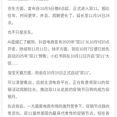
京东方面，宣布自10月9日晚8点起，正式进入双11。相比
往年，时间更早，并且，周期更长了，延长至11月14日24
点。
也不只是京东。
AI蓝媒汇了解到，抖音电商宣布2025年"双11"从10月9日0点
开卖，持续到11月11日；快手方面，则在10月7日便已抢先
启动2025年"双11"预售；小红书则在10月11日开启"双11"大
促......
淘宝天猫方面，则会在10月15日正式启动"双11"。
可以清楚看出，目前主流电商平台，正在有意将双11的促
销活动周期拉长，推动双11从此前的促销节日转向成为促
销月。
在这背后，一方面是电商市场的激烈竞争下，促销节点趋向
常态化。双11虽然是国内最具代表性的促销节点，但在各