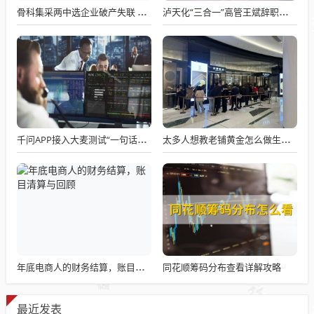
骨科集采两中选企业破产失联 官方罕见通报
泸天化“三合一”高管王斌辞职：高管变动叠加财务、业绩双重压力，公司进入阶段性调整期
千问APP接入大麦测试“一句话买电影票”
太多人想教老铺黄金怎么做生意了
同花顺筹码分布查看详解攻略
年底电商人的财务结算，账目清算与回顾
最近发表