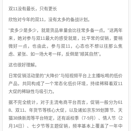
双11没有最长，只有更长
欣怡对今年的双11，没有太多的备战计划。
"卖多少是多少，就是货品单量会比往常多备一点。"这两年
来，她对参与双11最大的感受就是，比平常的促销，要稍
微好一点，也由此，参与双11，心态也不想以往那么焦
虑、紧张、如一场大考一样，反倒是"顺其自然"。
这也很好理解。
日常促销活动里的"大降价"与短视频平台上主播吆喝的低价
产品，共同构成了一个常态化低价环境，持续稀释着双11
大促的稀缺性与吸引力。
据不完全统计，对于主流电商平台而言，促销一般分为61
8、双11、年货节等核心大促，以及诸如京东99划算节、天
猫38焕新周等平台特定，还有返校季（7-9月）、情人节（2
月14日）、七夕节等主题促销，频率基本上覆盖了一年中