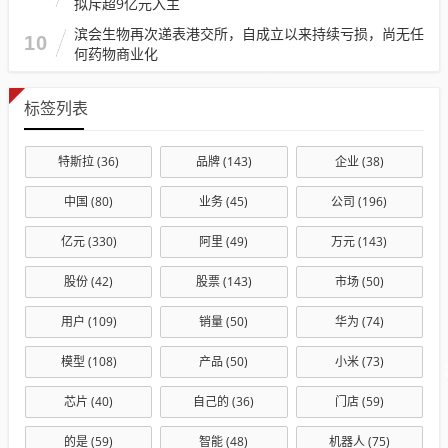
拟斥超9亿元入主
滨会生物再次递表港交所，自成立以来持续亏损，尚无任
10
何药物商业化
标签列表
特斯拉
(36)
品牌
(143)
企业
(38)
中国
(80)
业务
(45)
公司
(196)
亿元
(330)
阿里
(49)
万元
(143)
股份
(42)
股票
(143)
市场
(50)
用户
(109)
销量
(50)
华为
(74)
模型
(108)
产品
(50)
小米
(73)
芯片
(40)
自己的
(36)
门店
(59)
的是
(59)
智能
(48)
机器人
(75)