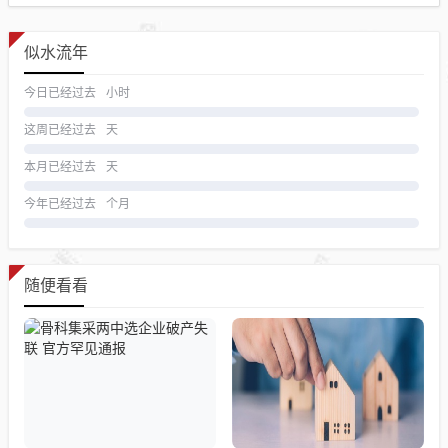
似水流年
今日已经过去
小时
这周已经过去
天
本月已经过去
天
今年已经过去
个月
随便看看