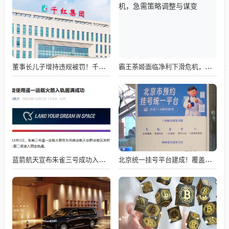
董事长儿子增持违规被罚！千红制药市值128亿，半年净赚2.58亿却踩雷信托5年
霸王茶姬面临净利下滑危机，急需策略调整与谋变
蓝箭航天宣布朱雀三号成功入轨，技术突破五大项，深入排查回收失败原因
北京统一挂号平台建成！覆盖近300家二三甲医院号源