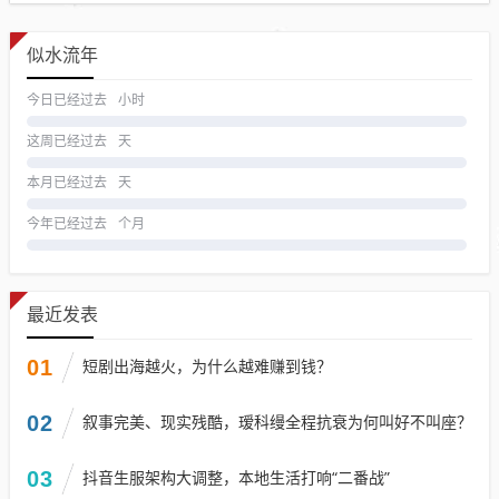
似水流年
今日已经过去
小时
这周已经过去
天
本月已经过去
天
今年已经过去
个月
最近发表
01
短剧出海越火，为什么越难赚到钱？
02
叙事完美、现实残酷，瑷科缦全程抗衰为何叫好不叫座？
03
抖音生服架构大调整，本地生活打响“二番战”