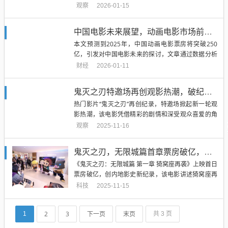
临的关键问题与挑战，文章通过深入分析中国电影市
观察
2026-01-15
场的现状和未来趋势，提出了关于技术创新、内容创
新、产业融合、国际化发展等方面的十个关键问题，
中国电影未来展望，动画电影市场前景及总票房预测超250亿的思考
摘要强调中国电影需要不断创新，加强产业协同，拓
本文预测到2025年，中国动画电影票房将突破250
展国际市场，以适应...
亿，引发对中国电影未来的探讨，文章通过数据分析
指出动画电影市场潜力巨大，同时探讨中国电影未来
财经
2026-01-11
的发展方向和挑战，包括技术创新、市场需求变化、
国际化竞争等因素，文章旨在揭示中国电影产业的趋
鬼灭之刃特邀场再创观影热潮，破纪录热映不停歇
势和前景。...
热门影片“鬼灭之刃”再创纪录，特邀场掀起新一轮观
影热潮，该电影凭借精彩的剧情和深受观众喜爱的角
色，吸引了大量观众前来观看，成为当下最受欢迎的
观察
2025-11-16
影视作品之一，摘要简洁明了，通过简短文字迅速传
达了全文主要内容。...
鬼灭之刃，无限城篇首章票房破亿，刷新内地影史纪录，猗窝座再袭引爆观影热潮
《鬼灭之刃：无限城篇 第一章 猗窝座再袭》上映首日
票房破亿，创内地影史新纪录，该电影讲述猗窝座再
次袭击的故事，备受观众期待，简洁明了的文字，让
科技
2025-11-15
读者迅速了解这部电影的票房成就和故事背景。...
2
3
下一页
末页
1
共 3 页