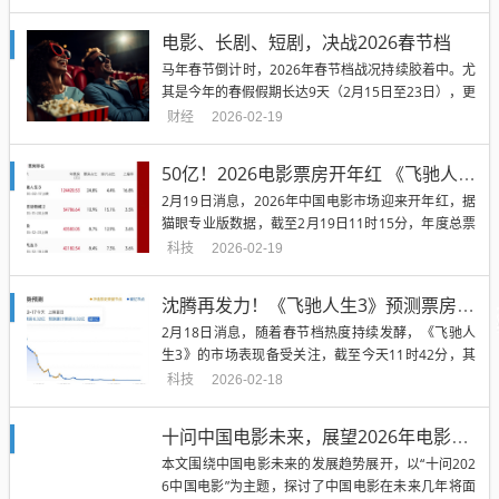
议。不过，正式上映后，《飞驰人生3》凭借迅速扭
转市场预期。“灯塔”数据显示，《飞驰人生3》首日票
电影、长剧、短剧，决战2026春节档
房即突破6.4亿元，超越了去年首日票房冠军的《哪吒
马年春节倒计时，2026年春节档战况持续胶着中。尤
之魔童闹海》...
其是今年的春假假期长达9天（2月15日至23日），更
为市场提供了可供期待的展望空间。随着文娱消费愈
财经
2026-02-19
加百花齐放，春节档期的厮杀也早已不只是大屏幕，
包括长剧、短剧近年也加码押注春节档。只不过，爆
50亿！2026电影票房开年红 《飞驰人生3》断层领跑
款内容出自哪里，却充满了不确定性。01 电影遇冷？
2月19日消息，2026年中国电影市场迎来开年红，据
从过往的市...
猫眼专业版数据，截至2月19日11时15分，年度总票
房（含预售）正式突破50亿大关。 总场次达2082.6
科技
2026-02-19
万场，总出票量1.15亿张，平均票价43.2元，电影市
场消费活力持续释放。 此次票房突破的背后，春节档
沈腾再发力！《飞驰人生3》预测票房超50亿 要杀入中国票房榜TOP5
新片成为核心驱动力。2月17日大年初一上...
2月18日消息，随着春节档热度持续发酵，《飞驰人
生3》的市场表现备受关注，截至今天11时42分，其
票房突破8亿。 猫眼专业版预测其最终票房将突破50
科技
2026-02-18
亿，有望跻身中国电影票房总榜前五。 从当前中国电
影票房总榜来看，前五名分别是《哪吒之魔童闹海》
十问中国电影未来，展望2026年电影产业走向
154.46亿、《长津湖》57.75亿、《战狼2》56.9...
本文围绕中国电影未来的发展趋势展开，以“十问202
6中国电影”为主题，探讨了中国电影在未来几年将面