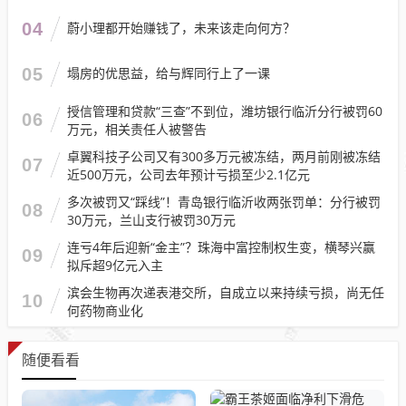
04
蔚小理都开始赚钱了，未来该走向何方？
05
塌房的优思益，给与辉同行上了一课
授信管理和贷款“三查”不到位，潍坊银行临沂分行被罚60
06
万元，相关责任人被警告
卓翼科技子公司又有300多万元被冻结，两月前刚被冻结
07
近500万元，公司去年预计亏损至少2.1亿元
多次被罚又“踩线”！青岛银行临沂收两张罚单：分行被罚
08
30万元，兰山支行被罚30万元
连亏4年后迎新“金主”？珠海中富控制权生变，横琴兴赢
09
拟斥超9亿元入主
滨会生物再次递表港交所，自成立以来持续亏损，尚无任
10
何药物商业化
随便看看