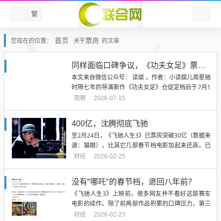
繁
首页
票房
您现在的位置：
关于
的文章
同样面临口碑争议，《功夫女足》票房为何远强于《新喜剧之王》？
本文来自微信公众号： 读娱 ，作者：小读娱儿周星驰
时隔七年的导演新作《功夫女足》仓促定档后于7月1
1日上映，周末两天票房突破5亿，猫眼、灯塔票房预
观察
2026-07-15
测均上升到20亿以上，成为暑期档真正意义上的第一
部大爆款。但这部影片和七年前周星驰的《新喜剧之
400亿，沈腾彻底飞驰
王》一样面临口碑争议。上映当天“难看”关键词登上
至2月24日，《飞驰人生3》已票房突破30亿（数据来
微博热搜，特...
源：猫眼），比其它几部春节档电影加起来还高。已
经连续飞驰的沈腾，也因此彻底飞驰了：以累计突破
财经
2026-02-25
400亿元人民币的票房，成为票房遥遥领先的中国男
一号。01 喜剧新王2012年，33岁的沈腾首次登上春
没有“哪吒”的春节档，退回八年前？
晚舞台，与黄杨、艾伦共同表演小品《今天的幸
《飞驰人生3》上映前，很多网友并不看好这部赛车
福》。这个节...
电影的续作。除了前两部作品积累的口碑压力，第三
部官宣的“全男”阵容，还惹来“角色塑造不均衡”的争
财经
2026-02-23