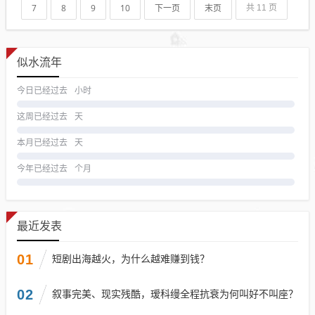
7
8
9
10
下一页
末页
共 11 页
似水流年
今日已经过去
小时
这周已经过去
天
本月已经过去
天
今年已经过去
个月
最近发表
01
短剧出海越火，为什么越难赚到钱？
02
叙事完美、现实残酷，瑷科缦全程抗衰为何叫好不叫座？