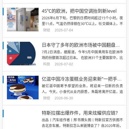
赛，与足球留下不解之缘。同样，北京现代与中国也
有25年历史。但不同于世界杯的热闹，北现在中国市
45℃的欧洲，把中国空调抬到新level
场经历过辉煌，也有过没落。北京现代今后该怎么
2026年6月下旬，巴黎的日照时间超过15个小时。夜
办？如何让中国消...
里11点，气温仍然徘徊在30℃以上。社交媒体上，不
少人分享着他们的避暑经历。在Clamart一间50平方
财经
2026-07-04
米的小公寓里，Eddy白天所有窗帘都拉下来隔热，那
台一体式空调，从早到晚不停运转；另一边，在巴黎
日本守了多年的欧洲市场被中国翻盘！5家车企碾压日系6家
13区一栋老公寓里，留学生小林已经记不清这是第
7月2日消息，据报道，今年5月中国乘用车在欧洲市
几...
场的份额首次超过日本。 在欧洲31个主要国家中，比
亚迪、上汽、吉利、奇瑞、零跑5家企业合计销量同
科技
2026-07-02
比增长65%至13.841万辆，丰田、日产、铃木、马自
达、本田和三菱6家日系车企合计同比下降3%至13.0
亿滋中国冷冻蛋糕业务迎来新“一把手”，朱磊将交棒古满琥
424万辆，中国企业销量比日本企业多6%。 截至4...
被亿滋中国寄予厚望的业务，将迎来一位新的负责
人。今天，小食代从业内获悉，朱磊将离开亿滋，追
求外部发展机会，现任研发负责人古满琥将接任亿滋
财经
2026-06-30
大中华区品牌冷冻蛋糕业务负责人一职，他将直接向
亿滋大中华区总裁范睿思（Joost Vlaanderen）汇
特斯拉摆出爆炸件，用来炫耀供应链？
报。从商务高管操盘，到由一位深耕研发多年的技术
出品丨汽车组作者丨邢书博头图丨特斯拉官方供图不
派高管接棒，...
去北京车展，特斯拉怎么来链博会了？自2020年后，