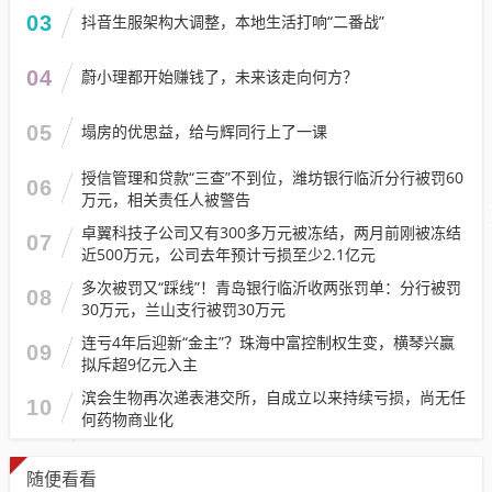
03
抖音生服架构大调整，本地生活打响“二番战”
04
蔚小理都开始赚钱了，未来该走向何方？
05
塌房的优思益，给与辉同行上了一课
授信管理和贷款“三查”不到位，潍坊银行临沂分行被罚60
06
万元，相关责任人被警告
卓翼科技子公司又有300多万元被冻结，两月前刚被冻结
07
近500万元，公司去年预计亏损至少2.1亿元
多次被罚又“踩线”！青岛银行临沂收两张罚单：分行被罚
08
30万元，兰山支行被罚30万元
连亏4年后迎新“金主”？珠海中富控制权生变，横琴兴赢
09
拟斥超9亿元入主
滨会生物再次递表港交所，自成立以来持续亏损，尚无任
10
何药物商业化
随便看看