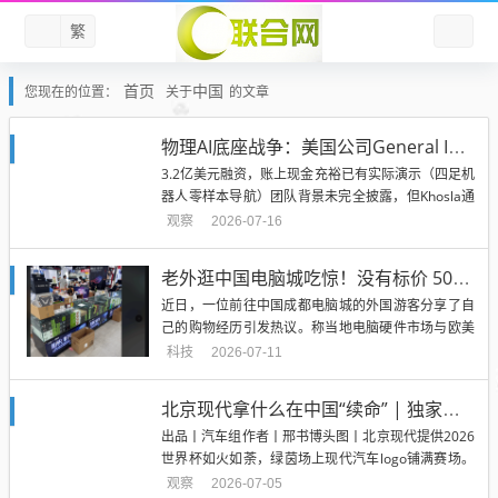
繁
首页
中国
您现在的位置：
关于
的文章
物理AI底座战争：美国公司General Intuition用游戏录像训练机器人，估值23亿美元
3.2亿美元融资，账上现金充裕已有实际演示（四足机
器人零样本导航）团队背景未完全披露，但Khosla通
常只投顶级技术团队风险信号——成立不到一年，没
观察
2026-07-16
有公开客户8分钟微调只在办公室环境验证，泛化能
力未知没有开源模型或API，生态建设为零竞争者在逼
老外逛中国电脑城吃惊！没有标价 5090摆满地
近：NVIDIAHalos for Robotics已有...
近日，一位前往中国成都电脑城的外国游客分享了自
己的购物经历引发热议。称当地电脑硬件市场与欧美
截然不同：大量高端硬件没有标价，每个卖家几乎都
科技
2026-07-11
可以随意报价，甚至可能针对外国游客临时加价。他
表示，电脑城一楼环境整洁、店铺装修现代，工作人
北京现代拿什么在中国“续命” | 独家对话北京现代总经理李凤刚
员大多身着统一制服，看起来十分正规。但越往高层
出品丨汽车组作者丨邢书博头图丨北京现代提供2026
走，环境就越显老旧昏暗，...
世界杯如火如荼，绿茵场上现代汽车logo铺满赛场。
这家全球第二的汽车企业，连续27年赞助世界杯比
观察
2026-07-05