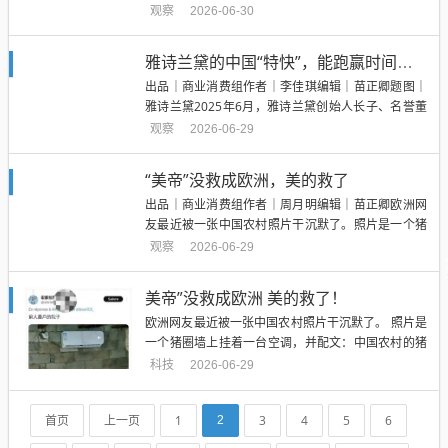
特斯拉已经连续多年缺席国内A级车展。外界一直认
观察
2026-06-30
为特斯拉一直坚持独特的线上销售模式，线下直营店
较少，所以对线下车展类活动参与度不高。然而两个
雅诗兰黛的中国“特快”，能跑赢时间吗？
月后，6月22日，第四届中国国际供应链促进博览会
出品｜商业消费组作者｜李佳琪编辑｜苗正卿题图｜
在北京开幕。特斯拉...
雅诗兰黛2025年6月，雅诗兰黛创始人长子、名誉董
事长Leonard A. Lauder与世长辞，享年92岁。公司
观察
2026-06-29
为这位传奇领导者举办了庄重的纪念活动，全球员工
通过各种形式表达缅怀。Leonard生前常言：“员工是
“美帝”没救成欧洲，美的救了
公司真正的核心与灵魂。”这种视员工如家人...
出品｜商业消费组作者｜周月明编辑｜苗正卿欧洲网
友最近被一张中国农村照片干沉默了。照片是一个猪
圈墙上挂着一台空调，并配文：中国农村的猪比法国
观察
2026-06-29
医院的患者待遇都好。社交媒体上，关于欧洲高温的
梗已经无数。有人在推特上贴出一张后羿射日插图，
美帝”没救成欧洲 美的救了！
配文：“欧洲人目前正在认真讨论的解决方案。”有人
欧洲网友最近被一张中国农村照片干沉默了。 照片是
整理了一份“欧洲人在高...
一个猪圈墙上挂着一台空调，并配文：中国农村的猪
比法国医院的患者待遇都好。社交媒体上，关于欧洲
科技
2026-06-29
高温的梗已经无数。 有人在推特上贴出一张后羿射日
插图，配文：“欧洲人目前正在认真讨论的解决方
首页
上一页
1
3
4
5
6
2
案。” 有人整理了一份“欧洲人在高温中的生存指南”：
把床单泡冰水、把...