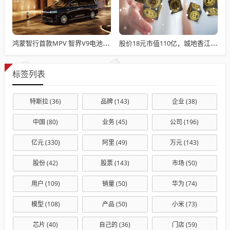
鸿蒙智行首款MPV 智界V9电池信息曝光：WLTC最远续航223km
股价18元市值110亿，城地香江却被查出连续7季财报失真
标签列表
特斯拉
(36)
品牌
(143)
企业
(38)
中国
(80)
业务
(45)
公司
(196)
亿元
(330)
阿里
(49)
万元
(143)
股份
(42)
股票
(143)
市场
(50)
用户
(109)
销量
(50)
华为
(74)
模型
(108)
产品
(50)
小米
(73)
芯片
(40)
自己的
(36)
门店
(59)