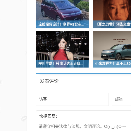
流线溜背设计！享界V8实车亮相：增程版最大续航339km
呼叫里昂！韩流艾达王走红：魅感十足 粉丝直接喊妈妈
发表评论
快捷回复：