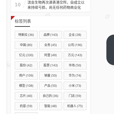
滨会生物再次递表港交所，自成立以
10
来持续亏损，尚无任何药物商业化
标签列表
特斯拉
(36)
品牌
(143)
企业
(38)
手机
中国
(80)
业务
(45)
公司
(196)
品牌
亿元
(330)
阿里
(49)
万元
(143)
扎堆
下一
篇
内置
股份
(42)
股票
(143)
市场
(50)
散热
用户
(109)
销量
(50)
华为
(74)
风扇
的真
模型
(108)
产品
(50)
小米
(73)
相揭
芯片
(40)
自己的
(36)
门店
(59)
开：
性能
的是
(59)
智能
(48)
机器人
(75)
遇瓶