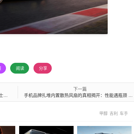
报
阅读
分享
下一篇
发货
手机品牌扎堆内置散热风扇的真相揭开：性能遇瓶颈 成本还在涨
甲醇
吉利
车手