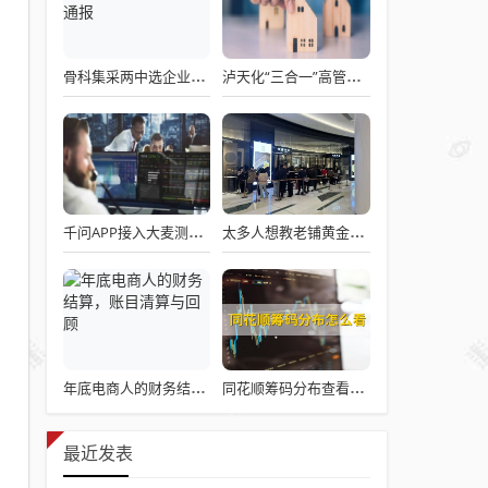
骨科集采两中选企业破产失联 官方罕见通报
泸天化“三合一”高管王斌辞职：高管变动叠加财务、业绩双重压力，公司进入阶段性调整期
千问APP接入大麦测试“一句话买电影票”
太多人想教老铺黄金怎么做生意了
年底电商人的财务结算，账目清算与回顾
同花顺筹码分布查看详解攻略
最近发表