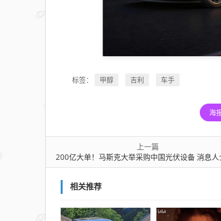
人
士：
预计
5月
第一
周发
甲醇
吉利
车手
标签：
货
海
上一篇
200亿大单！马斯克大举采购中国光伏设备 消息人士：预计5月第一周
相关推荐