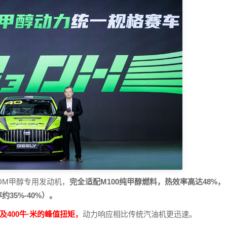
TDM甲醇专用发动机，
完全适配M100纯甲醇燃料，热效率高达48%，
35%-40%）。
及400牛·米的峰值扭矩，
动力响应相比传统汽油机更迅速。