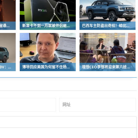
《影之刃零》预告文案留悬念 玩家：要反向跳票
新显卡不到一月就被伴侣砸烂：小哥哀叹如此脆弱
巴西车主防盗出奇招！给比亚迪鲨鱼皮卡零件“打疫苗” 失窃率大降93%
小米增程为什么不上800V：开发时间和成本考虑
博导回应美国为何留不住杨植麟：他毅然拒绝苹果 选择回国创业
理想CEO李想将迎来第六娃：曾称不担心子女争遗产