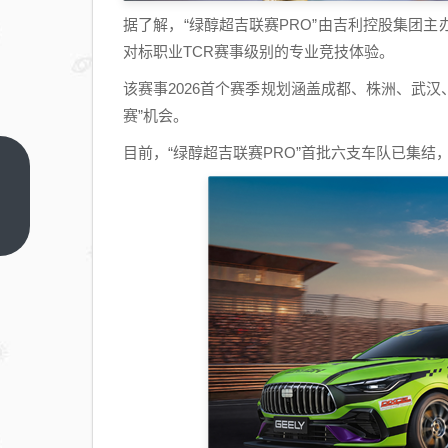
据了解，“绿醇超吉联赛PRO”由吉利控股集团
对标职业TCR赛事级别的专业竞技体验。
该赛事2026首个赛季规划涵盖成都、株洲、武汉
赛”机会。
目前，“绿醇超吉联赛PRO”首批六支车队已集结
200
亿大
单！
上一
篇
马斯
克大
举采
购中
国光
伏设
备
消息