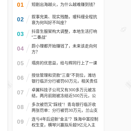
01
短剧出海越火，为什么越难赚到钱？
叙事完美、现实残酷，瑷科缦全程抗
02
衰为何叫好不叫座？
抖音生服架构大调整，本地生活打响
03
“二番战”
蔚小理都开始赚钱了，未来该走向何
04
方？
05
塌房的优思益，给与辉同行上了一课
授信管理和贷款“三查”不到位，潍坊
06
银行临沂分行被罚60万元，相关责任
人被警告
卓翼科技子公司又有300多万元被冻
07
结，两月前刚被冻结近500万元，公
司去年预计亏损至少2.1亿元
多次被罚又“踩线”！青岛银行临沂收
08
两张罚单：分行被罚30万元，兰山支
行被罚30万元
连亏4年后迎新“金主”？珠海中富控制
09
权生变，横琴兴赢拟斥超9亿元入主