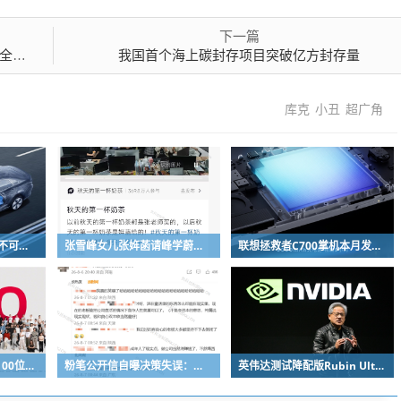
下一篇
满足
我国首个海上碳封存项目突破亿方封存量
库克
小丑
超广角
福特执行董事长：美国不可能永远把中国车企挡在门外 进来也有信心击败
张雪峰女儿张姩菡请峰学蔚来员工喝立秋奶茶 往年都是张雪峰买单
联想拯救者C700掌机本月发布：掌中玩3A 畅玩9小时不插电
REDMI K100 Pro系列100位工程师代表亮相：设计、工程K90原班人马操刀
粉笔公开信自曝决策失误：承认鸡贼 蹭热度 舍不得成本想多收钱
英伟达测试降配版Rubin Ultra GPU：HBM短缺下芯片厂商如何破局