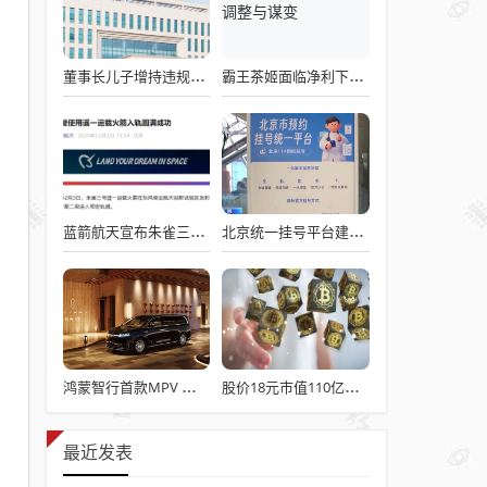
董事长儿子增持违规被罚！千红制药市值128亿，半年净赚2.58亿却踩雷信托5年
霸王茶姬面临净利下滑危机，急需策略调整与谋变
蓝箭航天宣布朱雀三号成功入轨，技术突破五大项，深入排查回收失败原因
北京统一挂号平台建成！覆盖近300家二三甲医院号源
鸿蒙智行首款MPV 智界V9电池信息曝光：WLTC最远续航223km
股价18元市值110亿，城地香江却被查出连续7季财报失真
最近发表