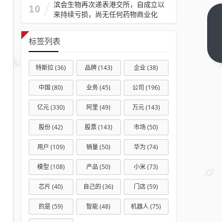
滨会生物再次递表港交所，自成立以
10
来持续亏损，尚无任何药物商业化
我
国
标签列表
首
下
一
个
特斯拉
(36)
品牌
(143)
企业
(38)
篇
海
上
中国
(80)
业务
(45)
公司
(196)
碳
亿元
(330)
阿里
(49)
万元
(143)
封
存
股份
(42)
股票
(143)
市场
(50)
项
用户
(109)
销量
(50)
华为
(74)
目
突
模型
(108)
产品
(50)
小米
(73)
破
芯片
(40)
自己的
(36)
门店
(59)
亿
方
的是
(59)
智能
(48)
机器人
(75)
封