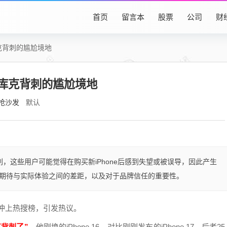
首页
留言本
股票
公司
财
库克背刺的尴尬境地
遇被库克背刺的尴尬境地
抢沙发
默认
背刺，这些用户可能觉得在购买新iPhone后感到失望或被误导，因此产生
期待与实际体验之间的差距，以及对于品牌信任的重要性。
代”冲上热搜榜，引发热议。
克背刺了”，
他刚换的iPhone 16，对比刚刚发布的iPhone 17，后者25