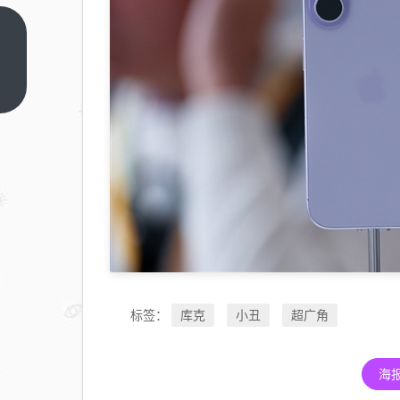
家庭
用
户‘既
上一
篇
要又
要还
要’？
长安
启源
A06
用三
大重
构全
库克
小丑
超广角
标签：
满足
海