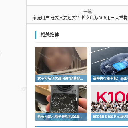
上一篇
家庭用户‘既要又要还要’？长安启源A06用三大重构全
相关推荐
女子称名创优品内裤“穿着穿着掉了”让其颜面尽失 品牌方客服回应：已启动紧急调查
影石创始人晒全景相机X6真机：硬扛一颗子弹没穿透