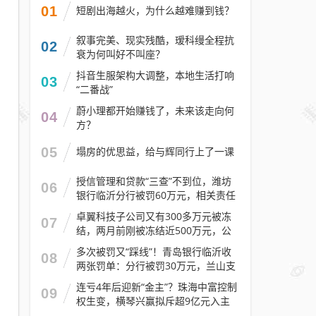
01
短剧出海越火，为什么越难赚到钱？
叙事完美、现实残酷，瑷科缦全程抗
02
衰为何叫好不叫座？
抖音生服架构大调整，本地生活打响
03
“二番战”
蔚小理都开始赚钱了，未来该走向何
04
方？
05
塌房的优思益，给与辉同行上了一课
授信管理和贷款“三查”不到位，潍坊
06
银行临沂分行被罚60万元，相关责任
人被警告
卓翼科技子公司又有300多万元被冻
07
结，两月前刚被冻结近500万元，公
司去年预计亏损至少2.1亿元
多次被罚又“踩线”！青岛银行临沂收
08
两张罚单：分行被罚30万元，兰山支
行被罚30万元
连亏4年后迎新“金主”？珠海中富控制
09
权生变，横琴兴赢拟斥超9亿元入主