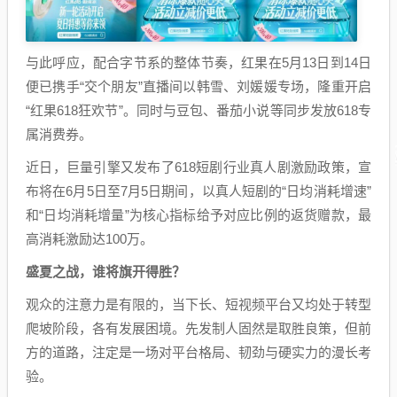
与此呼应，配合字节系的整体节奏，红果在5月13日到14日
便已携手“交个朋友”直播间以韩雪、刘媛媛专场，隆重开启
“红果618狂欢节”。同时与豆包、番茄小说等同步发放618专
属消费券。
近日，巨量引擎又发布了618短剧行业真人剧激励政策，宣
布将在6月5日至7月5日期间，以真人短剧的“日均消耗增速”
和“日均消耗增量”为核心指标给予对应比例的返货赠款，最
高消耗激励达100万。
盛夏之战，谁将旗开得胜？
观众的注意力是有限的，当下长、短视频平台又均处于转型
爬坡阶段，各有发展困境。先发制人固然是取胜良策，但前
方的道路，注定是一场对平台格局、韧劲与硬实力的漫长考
验。