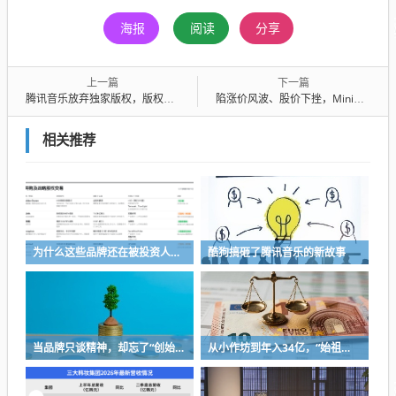
海报
阅读
分享
上一篇
下一篇
腾讯音乐放弃独家版权，版权公司该求变了
陷涨价风波、股价下挫，MiniMax怎么了？
相关推荐
为什么这些品牌还在被投资人追捧
酷狗搞砸了腾讯音乐的新故事
当品牌只谈精神，却忘了“创始人思维”
从小作坊到年入34亿，“始祖鸟对手”被中国资本买了，能成“中产新宠”吗？