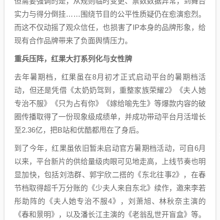
但需要强调的是，从规则临时变更、票数数据异常，到舞台
实力与得分倒挂……围绕节目的公平性质疑仍在愈演愈烈。
而这不仅动摇了观众信任，也损害了IP本身的品牌形象，给
现有合作品牌带来了负面舆情压力。
重兵压阵，红果大打系列化与女性牌
去年暑期档，红果虽在8月初才正式启动平台的暑期档活
动，但还是凭借《太奶奶驾到，重整家族荣耀2》《夫人她
专治不服》《只为占有你》《嫁给喻先生》等爆款内容的破
圈传播取得了一份现象级成绩单，并成功带动平台月活增长
至2.36亿，把B站和优酷都甩在了身后。
到了今年，红果虽依旧暂未启动官方暑期档活动，可自6月
以来，平台新片的供给量级肉眼可见地走高，上线节奏也明
显加快，包括刘浩群、郭宇欣二搭的《东北往事2》，在春
节档取得超千万分账的《少夫人来自东北》续作，邀来李若
彤助阵的《夫人她专治不服4》，刘萧旭、林秋奈主演的
《春和景明》，以及潘长江主演的《老翁乱世开盲盒》等。