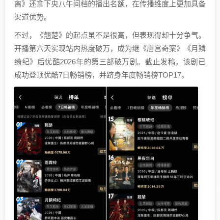
离》还拿下央八午间档的播出名额，在传播维度上更加具备
渠道优势。
不过，《翘楚》的起点虽不是很高，但表现得却十分争气。
开播第六天实现站内热度破万，成为继《唐宫奇案》《月鳞
绮纪》后优酷2026年的第三部破万剧。截止发稿，该剧已
成功登顶优酷7日畅销榜，并跻身年度畅销榜TOP17。