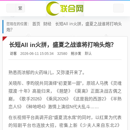
繁
首页
财经
长短All in火拼，盛夏之战谁将打响头
您现在的位置：
炮？
长短All in火拼，盛夏之战谁将打响头炮？
访客
抢沙发
默认
2026-06-11 15:05:34
32580
熟悉而浓郁的火药味儿，又弥漫开来了。
关晓彤、李昀锐共同演绎“初夏第一甜”，原班人马携《灵魂
摆渡·十年》高能归来，《翘楚》《莫离》正面决战古偶之
巅，《歌手2026》《乘风2026》《这是我的西游2》《半熟
恋人5》《种地吧4》激情上演综N代大乱斗……
在长视频平台高调开启“盛夏流水席”的同时，以红果为代表
的短剧平台也连放大招，密集上新《少夫人来自东北2》