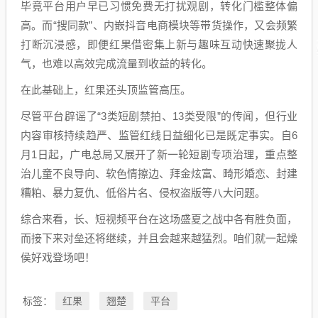
毕竟平台用户早已习惯免费无打扰观剧，转化门槛整体偏
高。而“搜同款”、内嵌抖音电商模块等带货操作，又会频繁
打断沉浸感，即便红果借密集上新与趣味互动快速聚拢人
气，也难以高效完成流量到收益的转化。
在此基础上，红果还头顶监管高压。
尽管平台辟谣了“3类短剧禁拍、13类受限”的传闻，但行业
内容审核持续趋严、监管红线日益细化已是既定事实。自6
月1日起，广电总局又展开了新一轮短剧专项治理，重点整
治儿童不良导向、软色情擦边、拜金炫富、畸形婚恋、封建
糟粕、暴力复仇、低俗片名、侵权盗版等八大问题。
综合来看，长、短视频平台在这场盛夏之战中各有胜负面，
而接下来对垒还将继续，并且会越来越猛烈。咱们就一起燥
侯好戏登场吧！
红果
翘楚
平台
标签：