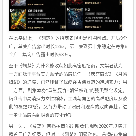
在此基础上，《翘楚》的招商表现更是可圈可点。开局9个
广，单集广告露出时长128s，第二集到第十集稳定在每集8
个广，集均广告露出时长93.5s。
至于《翘楚》为什么能收获如此高密度招商，文娱君认为：
一方面源于平台实力赋予的品牌信任。《唐宫奇案》《月鳞
绮纪》的连爆，已然印证了优酷在古偶赛道的造剧实力；另
一方面，剧集本身“重生复仇+朝堂权谋”的强类型化设定，
精准击中高消费力女性群体，主演与角色的高适配度以及彼
此的极致CP感，又有力带动了演员和观众的双向奔赴，进
一步让品牌看到明确的转化预期。
另一边，《莫离》首播招商虽刷新腾讯视频2026年剧集开
播首日广告纪录，但对比《翘楚》明显逊色，首播前5集单