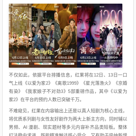
不仅如此，依据平台排播信息，红果将在12日、13日一口
气上线《以爱为家2》《离歌1999》《星光落渔火》《京婚
有染》《我家娘子不对劲3》5部重磅作品，其中《以爱为
家2》在平台的预约人数已突破千万。
不难窥见，红果在内容输出上还是以真人短剧为核心主线，
将优质系列剧与女性友好剧作为两大上新主方向，同时辅以
男频、AI 漫剧、现实题材等多元内容补齐品类短板。整体
打法稳中求进，既能精准触达核心受众，又有助于吸纳新增