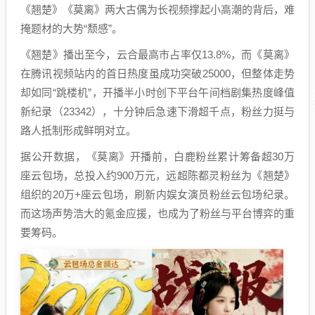
《翘楚》《莫离》两大古偶为长视频撑起小高潮的背后，难
掩题材的大势“颓感”。
《翘楚》播出至今，云合最高市占率仅13.8%，而《莫离》
在腾讯视频站内的首日热度虽成功突破25000，但整体走势
却如同“跳楼机”，开播半小时创下平台午间档剧集热度峰值
新纪录（23342），十分钟后急速下滑超千点，粉丝力挺与
路人抵制形成鲜明对立。
据公开数据，《莫离》开播前，白鹿粉丝累计筹备超30万
座云包场，总投入约900万元，远超陈都灵粉丝为《翘楚》
组织的20万+座云包场，刷新内娱女演员粉丝云包场纪录。
而这场声势浩大的氪金应援，也成为了粉丝与平台博弈的重
要筹码。