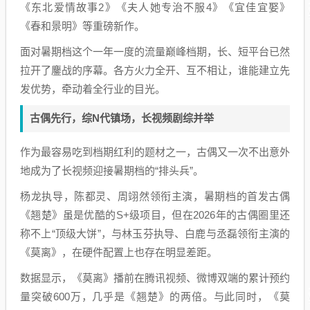
《东北爱情故事2》《夫人她专治不服4》《宜佳宜娶》
《春和景明》等重磅新作。
面对暑期档这个一年一度的流量巅峰档期，长、短平台已然
拉开了鏖战的序幕。各方火力全开、互不相让，谁能建立先
发优势，牵动着全行业的目光。
古偶先行，综N代镇场，长视频剧综并举
作为最容易吃到档期红利的题材之一，古偶又一次不出意外
地成为了长视频迎接暑期档的“排头兵”。
杨龙执导，陈都灵、周翊然领衔主演，暑期档的首发古偶
《翘楚》虽是优酷的S+级项目，但在2026年的古偶圈里还
称不上“顶级大饼”，与林玉芬执导、白鹿与丞磊领衔主演的
《莫离》，在硬件配置上也存在明显差距。
数据显示，《莫离》播前在腾讯视频、微博双端的累计预约
量突破600万，几乎是《翘楚》的两倍。与此同时，《莫