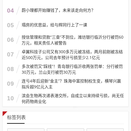
04
蔚小理都开始赚钱了，未来该走向何方？
05
塌房的优思益，给与辉同行上了一课
授信管理和贷款“三查”不到位，潍坊银行临沂分行被罚60
06
万元，相关责任人被警告
卓翼科技子公司又有300多万元被冻结，两月前刚被冻结
07
近500万元，公司去年预计亏损至少2.1亿元
多次被罚又“踩线”！青岛银行临沂收两张罚单：分行被罚
08
30万元，兰山支行被罚30万元
连亏4年后迎新“金主”？珠海中富控制权生变，横琴兴赢
09
拟斥超9亿元入主
滨会生物再次递表港交所，自成立以来持续亏损，尚无任
10
何药物商业化
标签列表