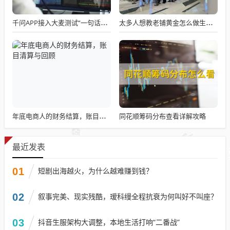
千问APP接入大麦测试“一句话买电影票”
太多人想教老铺黄金怎么做生意了
同花顺筹码分布查看详解攻略
年底电商人的财务结算，账目清算与回顾
最近发表
01
短剧出海越火，为什么越难赚到钱？
02
叙事完美、现实残酷，瑷科缦全程抗衰为何叫好不叫座？
03
抖音生服架构大调整，本地生活打响“二番战”