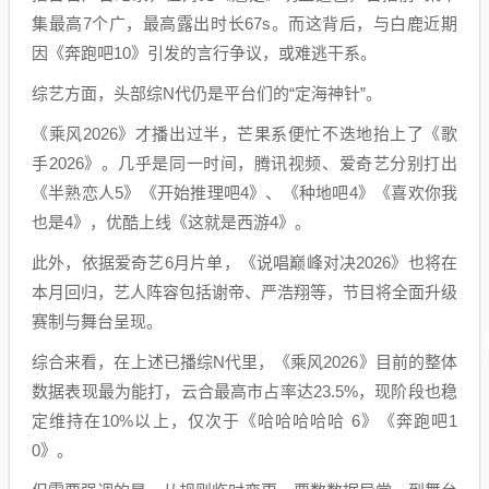
集最高7个广，最高露出时长67s。而这背后，与白鹿近期
因《奔跑吧10》引发的言行争议，或难逃干系。
综艺方面，头部综N代仍是平台们的“定海神针”。
《乘风2026》才播出过半，芒果系便忙不迭地抬上了《歌
手2026》。几乎是同一时间，腾讯视频、爱奇艺分别打出
《半熟恋人5》《开始推理吧4》、《种地吧4》《喜欢你我
也是4》，优酷上线《这就是西游4》。
此外，依据爱奇艺6月片单，《说唱巅峰对决2026》也将在
本月回归，艺人阵容包括谢帝、严浩翔等，节目将全面升级
赛制与舞台呈现。
综合来看，在上述已播综N代里，《乘风2026》目前的整体
数据表现最为能打，云合最高市占率达23.5%，现阶段也稳
定维持在10%以上，仅次于《哈哈哈哈哈 6》《奔跑吧1
0》。