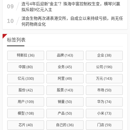
连亏4年后迎新“金主”？珠海中富控制权生变，横琴兴赢
09
拟斥超9亿元入主
滨会生物再次递表港交所，自成立以来持续亏损，尚无任
10
何药物商业化
标签列表
特斯拉
(36)
品牌
(143)
企业
(38)
中国
(80)
业务
(45)
公司
(196)
亿元
(330)
阿里
(49)
万元
(143)
股份
(42)
股票
(143)
市场
(50)
用户
(109)
销量
(50)
华为
(74)
模型
(108)
产品
(50)
小米
(73)
芯片
(40)
自己的
(36)
门店
(59)