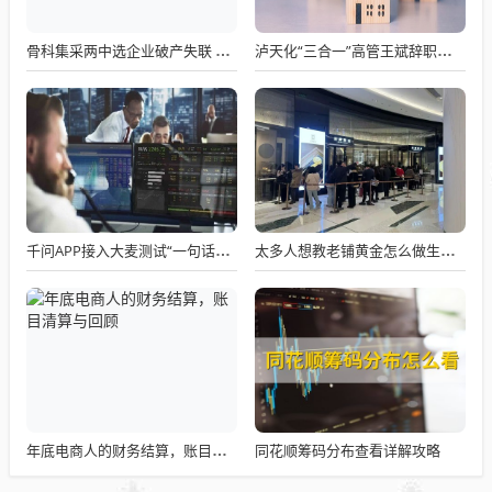
骨科集采两中选企业破产失联 官方罕见通报
泸天化“三合一”高管王斌辞职：高管变动叠加财务、业绩双重压力，公司进入阶段性调整期
千问APP接入大麦测试“一句话买电影票”
太多人想教老铺黄金怎么做生意了
同花顺筹码分布查看详解攻略
年底电商人的财务结算，账目清算与回顾