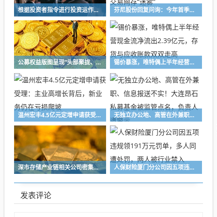
根据投资者指令进行投资运作！长兴万乘私募及时任副总经理收警示函
芬尼股份回复问询：今年首季净利亏损，实控人前妻关联交易网存“迷雾”
公募权益版图呈现“头部聚拢、中小深耕”格局 百亿级主动权益基金扩容至72只，16家公募主动权益规模突破千亿元
锡价暴涨，唯特偶上半年经营现金流净流出2.39亿元，存货与应收账款双双走高
温州宏丰4.5亿元定增申请获受理：主业高增长背后，新业务仍在亏损爬坡
无独立办公地、高管在外兼职、信息报送不实！大连昂石私募基金被监管点名，负责人遭警示
深市存储产业链相关公司密集释放积极信号，业界看好行业高景气度持续性
人保财险厦门分公司因五项违规领191万元罚单，多人同遭处罚，两人被行业禁入
发表评论