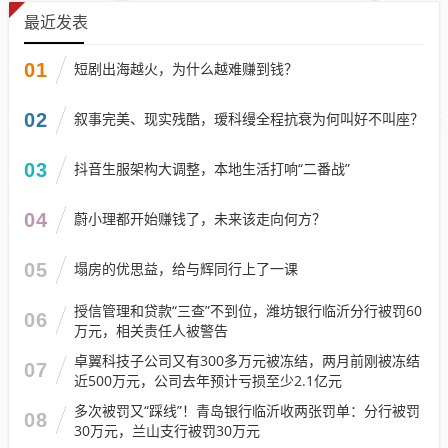
最近发表
01
短剧出海越火，为什么越难赚到钱？
02
叙事完美、现实残酷，瑷科缦全程抗衰为何叫好不叫座？
03
抖音生服架构大调整，本地生活打响“二番战”
04
蔚小理都开始赚钱了，未来该走向何方？
05
塌房的优思益，给与辉同行上了一课
授信管理和贷款“三查”不到位，潍坊银行临沂分行被罚60
06
万元，相关责任人被警告
卓翼科技子公司又有300多万元被冻结，两月前刚被冻结
07
近500万元，公司去年预计亏损至少2.1亿元
多次被罚又“踩线”！青岛银行临沂收两张罚单：分行被罚
08
30万元，兰山支行被罚30万元