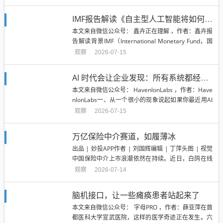
测均上升到20亿以上，成为暑期档真正意义上的第一
部大爆款。但这部影片和七年前周星驰的《新喜剧之
IMF报告解读《自主型人工智能将如何重塑支付》-更早知道该从哪里开始思考
王》一样面临口碑争议。上映当天“难看”关键词登上
本文来自微信公众号： 鑫卉正在理解 ，作者：鑫卉报
微博热搜，特...
告解读背景IMF（International Monetary Fund，国
际货币基金组织），2026年4月份发布了一篇《How
观察
2026-07-15
Agentic AI Will Reshape Payments》讨论自主型人
工智能将如何重塑支付。IMF的发文性质可以...
AI 时代会让企业发现：所有系统都经不起无限审查
本文来自微信公众号： HavenlonLabs ，作者：Have
nlonLabs一、从一个很小的现象说起如果你最近用AI
写过东西，大概率经历过这样一个循环。你让一个AI
观察
2026-07-15
写一篇文章，觉得还不错，于是让另一个AI来评价。
第二个AI几乎一定能找出问题：论证不够扎实、结构
万亿保险中介赛道，如履薄冰
有些松散、观点缺少支撑。你老老实实改...
出品 | 妙投APP作者 | 刘国辉编辑 | 丁萍头图 | 视觉
中国保险中介上市浪潮依然在持续。近日，白鸽在线
在港交所上市。这家公司主要做场景险，在出行、用
观察
2026-07-14
车等场景，销售意外险、航空延误险等产品。不过，
相比IPO本身，市场更关注的一个现象是，保险中介
脑机接口，让一些瘫痪患者站起来了
仍在排队上市，但资本市场似乎已经越来越不买账。
本文来自微信公众号： 字母PRO ，作者：薛亚萍在首
最近...
都医科大学宣武医院，这样的医学奇迹正在发生。六