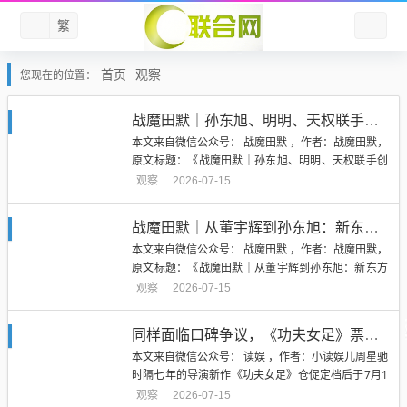
繁
首页
观察
您现在的位置：
战魔田默｜孙东旭、明明、天权联手创业：34%、33%、33%，可能是最危险的股权结构，也可能成就最伟大的合伙
本文来自微信公众号： 战魔田默 ，作者：战魔田默，
原文标题：《战魔田默｜孙东旭、明明、天权联手创
业：34%、33%、33%，可能是最危险的股权结构，
观察
2026-07-15
也可能成就最伟大的合伙》7月10日，美丽明天（北
京）科技有限公司成立。公开工商信息显示，公司注
战魔田默｜从董宇辉到孙东旭：新东方最难的，不是培养企业家，而是承接企业家
册资本1000万元，孙东旭持股34%，石明与郭天权分
本文来自微信公众号： 战魔田默 ，作者：战魔田默，
别持股...
原文标题：《战魔田默｜从董宇辉到孙东旭：新东方
最难的，不是培养企业家，而是承接企业家》孙东
观察
2026-07-15
旭、明明、天权共同创业以后，新东方这所创业者“黄
埔军校”又多了一组毕业生。7月10日，三个人共同成
同样面临口碑争议，《功夫女足》票房为何远强于《新喜剧之王》？
立美丽明天（北京）科技有限公司，从东方甄选时期
本文来自微信公众号： 读娱 ，作者：小读娱儿周星驰
的管理者和主播，...
时隔七年的导演新作《功夫女足》仓促定档后于7月1
1日上映，周末两天票房突破5亿，猫眼、灯塔票房预
观察
2026-07-15