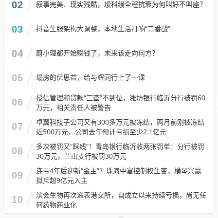
02
叙事完美、现实残酷，瑷科缦全程抗衰为何叫好不叫座？
03
抖音生服架构大调整，本地生活打响“二番战”
04
蔚小理都开始赚钱了，未来该走向何方？
05
塌房的优思益，给与辉同行上了一课
授信管理和贷款“三查”不到位，潍坊银行临沂分行被罚60
06
万元，相关责任人被警告
卓翼科技子公司又有300多万元被冻结，两月前刚被冻结
07
近500万元，公司去年预计亏损至少2.1亿元
多次被罚又“踩线”！青岛银行临沂收两张罚单：分行被罚
08
30万元，兰山支行被罚30万元
连亏4年后迎新“金主”？珠海中富控制权生变，横琴兴赢
09
拟斥超9亿元入主
滨会生物再次递表港交所，自成立以来持续亏损，尚无任
10
何药物商业化