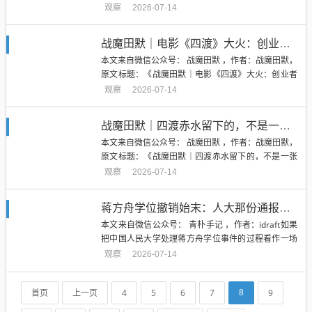
年前，小王（化名）因车祸导致截瘫，被判定为完全
观察
2026-07-14
性脊髓损伤。一年前，宣武医院神经外科团队为他实
施了脑机接口联合脊髓电刺激截瘫治疗；一年后，小
战魔田默｜电影《四渡》大火：创业者最难的一仗，是推翻昨天的正确
王从完全性脊髓损伤恢复为不完全性脊髓损伤，如今
本文来自微信公众号： 战魔田默 ，作者：战魔田默，
已能借助双拐或助步...
原文标题：《战魔田默｜电影《四渡》大火：创业者
最难的一仗，是推翻昨天的正确》三万余人的中央红
观察
2026-07-14
军，陷入数十万敌军的围追堵截。战局不断变化，昨
天成立的判断，随时可能在新的敌情中失效。原定路
战魔田默｜四渡赤水留下的，不是一张地图，而是一套驾驭复杂战局的战略系统
线已经失效，资源正在消耗，对手仍在收紧包围，团
本文来自微信公众号： 战魔田默 ，作者：战魔田默，
队等待新的答案，而创...
原文标题：《战魔田默｜四渡赤水留下的，不是一张
地图，而是一套驾驭复杂战局的战略系统》电影《四
观察
2026-07-14
渡》大火之后，四渡赤水再次进入公众视野。人们惊
叹于战场上的穿插、迂回与声东击西，也很容易沿着
蒋方舟学位撤销始末：人大那份通报，为何只活了8天？
最终结果回望，把四次渡河理解为一套提前设计、环
本文来自微信公众号： 青朴手记 ，作者：idraft如果
环相扣的完美方案。但...
把中国人民大学处理蒋方舟学位事件的过程看作一场
高校危机公关，那这无疑是近年来最具戏剧性的案
观察
2026-07-14
例：第一份官方通报以精准的“定性切割”平息了风
波，却在短短8天后，被一份更加致命的新证据彻底
首页
上一页
4
5
6
7
9
8
推翻。7月13日晚，新华社播发消息：中国人民大学
通报，经核查，...