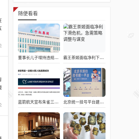
随便看看
在
互
论
董事长儿子增持违规被罚！千红制药市值128亿，半年净赚2.58亿却踩雷信托5年
霸王茶姬面临净利下滑危机，急需策略调整与谋变
青
媛
蓝箭航天宣布朱雀三号成功入轨，技术突破五大项，深入排查回收失败原因
北京统一挂号平台建成！覆盖近300家二三甲医院号源
论
著