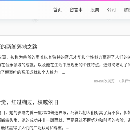
首页
留言本
股票
公司
财
匠的两脚落地之路
故事，被称为兽爷的窦唯以其独特的音乐才华和个性魅力赢得了人们的
唯在音乐领域的成就，以及他在生活中展现出的个性特点，通过简洁明了
了解窦唯的音乐成就和个人魅力。...
0条评
89490次浏览
后觉，红过糊过，权威依旧
瞩目，她的影响力曾一度超越普通界限，尽管起初人们对其了解不多，但
渐崭露头角，她的成功并非一蹴而就，而是经过不懈努力和时间的考验，
最终赢得了人们的广泛认可和尊重。...