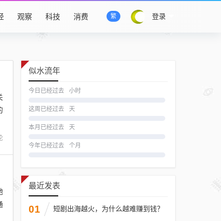
经
观察
科技
消费
登录
繁
似水流年
今日已经过去
小时
关
的
这周已经过去
天
本月已经过去
天
论
今年已经过去
个月
最近发表
她
通
01
短剧出海越火，为什么越难赚到钱？