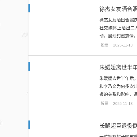
徐杰女友晒合
徐杰女友晒出合照
社交媒体上晒出二
动，展现甜蜜恋情，
股票
2025-11-13
朱媛媛离世半
朱媛媛去世半年后
和李乃文为何多次
媛的关系和影响，通
股票
2025-11-13
长腿超巨退役
一位拥有超长腿部