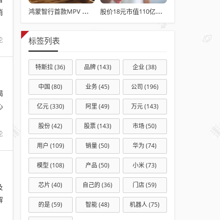
消
鸿蒙智行首款MPV 智界V9电池信息曝光：WLTC最远续航223km
股价18元市值110亿，城地香江却被查出连续7季财报失真
论
标签列表
特斯拉
(36)
品牌
(143)
企业
(38)
中国
(80)
业务
(45)
公司
(196)
揭
心
亿元
(330)
阿里
(49)
万元
(143)
股份
(42)
股票
(143)
市场
(50)
论
用户
(109)
销量
(50)
华为
(74)
模型
(108)
产品
(50)
小米
(73)
芯片
(40)
自己的
(36)
门店
(59)
及
解
的是
(59)
智能
(48)
机器人
(75)