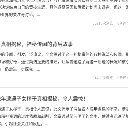
今决定结束自己的竞技生涯，具体退役原因和后续计划尚未透露，但这一
业界的关注与讨论。...
0条评
55213次浏览
生真相揭秘，神秘传闻的背后故事
生的传闻，引发广泛热议，全文探讨了这一神秘事件的各种说法和传闻，
惊讶和好奇，通过简洁扼要的描述，让读者迅速了解这一话题的概况和核
，仍需进一步探究。...
0条评
31480次浏览
晚年遭遇子女榨干真相揭秘，令人震惊！
遭遇子女榨干，真相令人震惊，此文揭示了两位名人晚年遭遇的不幸，涉
和精神资源的过度依赖和剥削，文章通过简洁明了的文字，使读者迅速了
，引起社会关注和反思。...