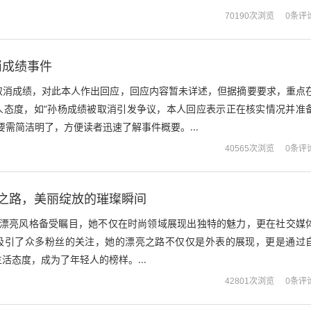
0条评
70190次浏览
消成绩事件
取消成绩，对此本人作出回应，回应内容暂未详述，但据摘要要求，重点
人态度，如“孙杨成绩被取消引发争议，本人回应表示正在核实情况并准
要需简洁明了，方便读者迅速了解事件概要。...
0条评
40565次浏览
变之路，美丽绽放的璀璨瞬间
的漂亮风格备受瞩目，她不仅在时尚领域展现出独特的魅力，更在社交媒
吸引了众多粉丝的关注，她的漂亮之路不仅仅是外表的展现，更是通过
活态度，成为了年轻人的榜样。...
0条评
42801次浏览