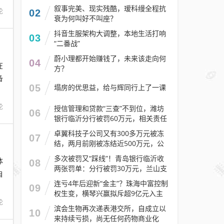
叙事完美、现实残酷，瑷科缦全程抗
论
02
衰为何叫好不叫座？
抖音生服架构大调整，本地生活打响
03
“二番战”
蔚小理都开始赚钱了，未来该走向何
04
在
方？
备
05
塌房的优思益，给与辉同行上了一课
论
授信管理和贷款“三查”不到位，潍坊
06
银行临沂分行被罚60万元，相关责任
人被警告
卓翼科技子公司又有300多万元被冻
07
结，两月前刚被冻结近500万元，公
司去年预计亏损至少2.1亿元
多次被罚又“踩线”！青岛银行临沂收
体
08
两张罚单：分行被罚30万元，兰山支
自
行被罚30万元
连亏4年后迎新“金主”？珠海中富控制
09
权生变，横琴兴赢拟斥超9亿元入主
论
滨会生物再次递表港交所，自成立以
10
来持续亏损，尚无任何药物商业化