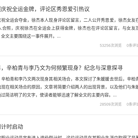
照庆祝全运金牌，评论区秀恩爱引热议
庆祝全运会夺金，徐杰本人现身评论区留言，二人公开秀恩爱，徐杰女友
人合照，庆祝徐杰在全运会上获得金牌，徐杰也在评论区留言，与女友
全文主要围绕这一事件展开。...
0条评
53256次浏览
年，辛柏青与李乃文为何频繁现身？纪念与深意探寻
，辛柏青和李乃文两次现身其相关场合，本文探讨了朱媛媛去世后，辛柏
出现在相关场合的原因，文章将简要介绍两人的出现背景，以及他们与朱
过简洁明了的文字，使读者能够迅速了解全文的主要内容。...
0条评
28509次浏览
倒计时启动
的职业运动员宣布进入退役倒计时，这位运动员在其职业生涯中取得了显