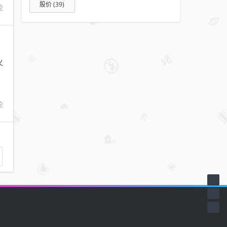
股价
(39)
论
义
，
论