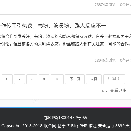
0条评
73874次浏览
合作传闻引热议，书粉、演员粉、路人反应不一
否将合作引发关注，书粉、演员粉和路人都保持沉默，有关王鹤棣和孟子
泛讨论，但目前各方均未明确表态，粉丝和路人都在关注这一可能的合作
.
0条评
23945次浏览
6
7
8
9
10
下一页
末页
共 34 页
点击查看更多
鄂ICP备18001482号-65
联合网
Z-BlogPHP
Copyright
2018-2018
基于
搭建 安全运行
3699
天