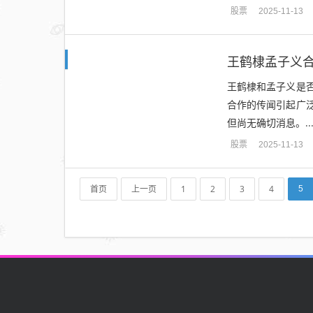
股票
2025-11-13
王鹤棣孟子义
王鹤棣和孟子义是
合作的传闻引起广
但尚无确切消息。..
股票
2025-11-13
首页
上一页
1
2
3
4
5