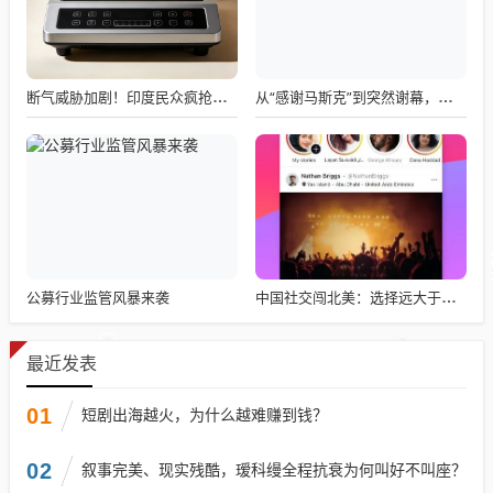
断气威胁加剧！印度民众疯抢电磁炉 制造商将从中国空运部件
从“感谢马斯克”到突然谢幕，千问核心负责人林俊旸自宣卸任
公募行业监管风暴来袭
中国社交闯北美：选择远大于努力
最近发表
01
短剧出海越火，为什么越难赚到钱？
02
叙事完美、现实残酷，瑷科缦全程抗衰为何叫好不叫座？