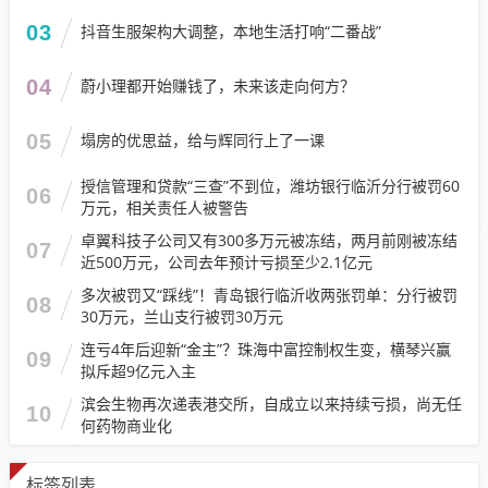
03
抖音生服架构大调整，本地生活打响“二番战”
04
蔚小理都开始赚钱了，未来该走向何方？
05
塌房的优思益，给与辉同行上了一课
授信管理和贷款“三查”不到位，潍坊银行临沂分行被罚60
06
万元，相关责任人被警告
卓翼科技子公司又有300多万元被冻结，两月前刚被冻结
07
近500万元，公司去年预计亏损至少2.1亿元
多次被罚又“踩线”！青岛银行临沂收两张罚单：分行被罚
08
30万元，兰山支行被罚30万元
连亏4年后迎新“金主”？珠海中富控制权生变，横琴兴赢
09
拟斥超9亿元入主
滨会生物再次递表港交所，自成立以来持续亏损，尚无任
10
何药物商业化
标签列表