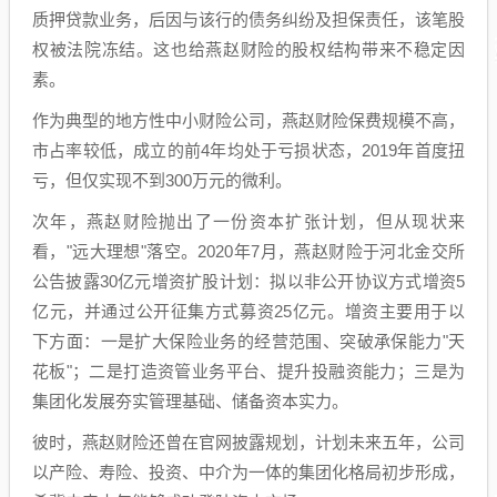
质押贷款业务，后因与该行的债务纠纷及担保责任，该笔股
权被法院冻结。这也给燕赵财险的股权结构带来不稳定因
素。
作为典型的地方性中小财险公司，燕赵财险保费规模不高，
市占率较低，成立的前4年均处于亏损状态，2019年首度扭
亏，但仅实现不到300万元的微利。
次年，燕赵财险抛出了一份资本扩张计划，但从现状来
看，"远大理想"落空。2020年7月，燕赵财险于河北金交所
公告披露30亿元增资扩股计划：拟以非公开协议方式增资5
亿元，并通过公开征集方式募资25亿元。增资主要用于以
下方面：一是扩大保险业务的经营范围、突破承保能力"天
花板"；二是打造资管业务平台、提升投融资能力；三是为
集团化发展夯实管理基础、储备资本实力。
彼时，燕赵财险还曾在官网披露规划，计划未来五年，公司
以产险、寿险、投资、中介为一体的集团化格局初步形成，