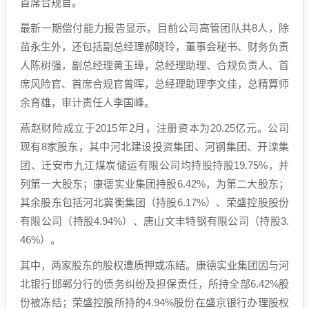
首席合规官。
最新一期偿付能力报告显示，目前公司高管团队共8人，除
苗永生外，还包括副总经理郝晓玲，董事会秘书、财务负责
人陈树强，副总经理黄玉璋，总经理助理、合规负责人、首
席风险官、首席合规官曾晖，总经理助理李文佳，总精算师
余育雄，审计责任人李国峰。
燕赵财险成立于2015年2月，注册资本为20.25亿元。公司
现有8家股东，其中河北建设投资集团、河钢集团、开滦集
团、迁安市九江煤炭储运有限公司均持股持股19.75%，并
列第一大股东；康德实业集团持股6.42%，为第二大股东；
其余股东包括河北冀衡集团（持股6.17%）、荣盛控股股份
有限公司（持股4.94%）、唐山文丰特钢有限公司（持股3.
46%）。
其中，两家股东的股权遭质押或冻结。康德实业集团因与河
北银行邯郸分行的债务纠纷及担保责任，所持全部6.42%股
份被冻结；荣盛控股所持的4.94%股份在盛京银行办理股权