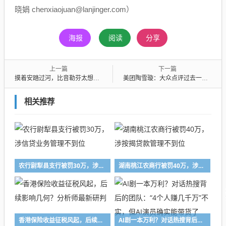
晓娟 chenxiaojuan@lanjinger.com）
海报
阅读
分享
上一篇
下一篇
摸着安踏过河，比音勒芬太想有一个自己的始祖鸟了
美团陶雪璇：大众点评过去一年新增120城发榜，明确反对 AI 评价
相关推荐
农行尉犁县支行被罚30万，涉信贷业务管理不到位
湖南桃江农商行被罚40万，涉按揭贷款管理不到位
香港保险收益征税风起，后续影响几何？分析师最新研判
AI剧一本万利？对话热搜背后的团队：“4个人赚几千万”不实，但AI演员确实能带货了