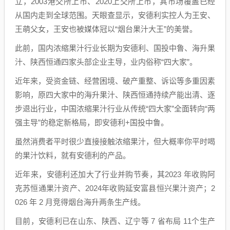
立，2003港交所上市、2020上交所上市，其市场覆盖已经
从国内走到全球范围。天眼查显示，安德利实控人为王安、
王萌父女，王安也被媒体冠以“烟台果汁大王”的美誉。
此前，国内浓缩果汁行业长期为安德利、国投中鲁、海升果
汁、陕西恒通四家头部企业主导，业内俗称“四大家”。
近年来，受资金链、经营困境、破产重整、诉讼等多重因素
影响，原四大家中的海升果汁、陕西恒通持续产能出清、逐
步退出行业，中国浓缩果汁行业从传统“四大家”全面转向“两
强主导”的稳定新格局，即安德利+国投中鲁。
虽然消费者平时很少直接接触浓缩果汁，但大概率你平时喝
的果汁饮料，就有安德利的产品。
近年来，安德利还加大了行业并购节奏，其2023 年收购阿
克苏恒通果汁资产、2024年收购延安富县恒兴果汁资产；2
026 年 2 月竞得烟台海升两条生产线。
目前，安德利已在山东、陕西、辽宁等 7 省布局 11个生产