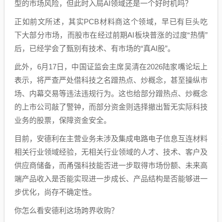
型的市场风险，但此时入局AI领域还是一个好时机吗？
正如前文所述，其实PCB材料商这个领域，早已有巨头吃
下大部分市场，而股市在经过前期AI板块普涨的过度“热情”
后，已经学会了甄别有技术、有市场的“真AI股”。
此外，6月17日，中国证监会主席
吴清
在2026陆家嘴论坛上
表示，将严查严处借科技之名蹭热点、炒概念，甚至操纵市
场、内幕交易等违法违规行为。这也给部分蹭热点、炒概念
的上市公司敲了警钟，而部分资金则选择撤出暂无实际科技
业务的股票，保障资金安全。
目前，安德利在主营业务未涉及集成电路电子信息互连材料
相关行业领域经验，无相关行业领域的人才、技术、客户及
供应商储备，而甬强科技能否进一步取得市场份额、未来高
端产品收入是否能实现进一步成长、产品结构是否能够进一
步优化，尚存不确定性。
你怎么看安德利这场跨界收购？