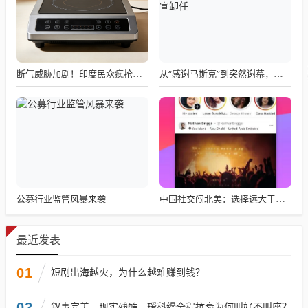
断气威胁加剧！印度民众疯抢电磁炉 制造商将从中国空运部件
从“感谢马斯克”到突然谢幕，千问核心负责人林俊旸自宣卸任
公募行业监管风暴来袭
中国社交闯北美：选择远大于努力
最近发表
01
短剧出海越火，为什么越难赚到钱？
02
叙事完美、现实残酷，瑷科缦全程抗衰为何叫好不叫座？