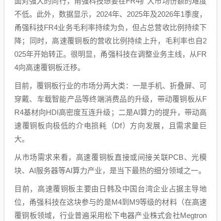
面对强大的同行，甬强科技想要在FR4扩大市场份额的难度
不低。此外，数据显示，2024年、2025年及2026年1季度，
甬强科技FR4业务毛利率持续为负，但占总营收比例持续下
降；同时，高速覆铜板的营收比例持续上升，毛利率也自2
025年开始转正。很明显，甬强科技在调整业务主线，从FR
4向高速覆铜板迁移。
目前，覆铜板行业的市场分两大类：一是手机、折叠屏、可
穿戴、车载智能产品等终端消费品的升级，带动覆铜板从F
R4基材向HDI高密度互连升级；二是AI算力的提升，带动高
速覆铜板向极低的介电损耗（Df）方向发展，且需求量巨
大。
从市场需求来看，高速覆铜板直接或间接关联PCB、光模
块、AI服务器等AI算力产业，是当下最热的细分领域之一。
目前，高速覆铜板主要由日韩及中国台湾企业占据主导地
位，甬强科技在这块参与的是M4到M9等级的材料（在高速
覆铜板领域，行业普遍采用松下电器产业株式会社Megtron