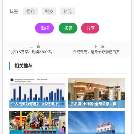
德利
科技
亿元
标签：
海报
阅读
分享
上一篇
下一篇
门店3.5万家、规模2200亿，酒类连锁扛住调整了吗？
合成致死，这条治疗肿瘤的黄金赛道卡在哪？
相关推荐
个人电脑为何进入“大涨价时代”？
子品牌“小神闲”全部关停，但茶颜悦色的扩张还在提速