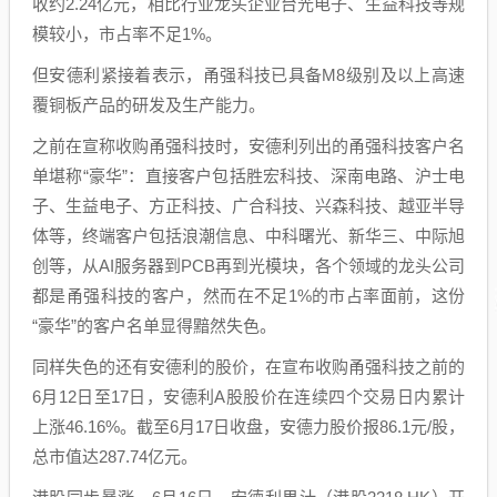
收约2.24亿元，相比行业龙头企业台光电子、生益科技等规
模较小，市占率不足1%。
但安德利紧接着表示，甬强科技已具备M8级别及以上高速
覆铜板产品的研发及生产能力。
之前在宣称收购甬强科技时，安德利列出的甬强科技客户名
单堪称“豪华”：直接客户包括胜宏科技、深南电路、沪士电
子、生益电子、方正科技、广合科技、兴森科技、越亚半导
体等，终端客户包括浪潮信息、中科曙光、新华三、中际旭
创等，从AI服务器到PCB再到光模块，各个领域的龙头公司
都是甬强科技的客户，然而在不足1%的市占率面前，这份
“豪华”的客户名单显得黯然失色。
同样失色的还有安德利的股价，在宣布收购甬强科技之前的
6月12日至17日，安德利A股股价在连续四个交易日内累计
上涨46.16%。截至6月17日收盘，安德力股价报86.1元/股，
总市值达287.74亿元。