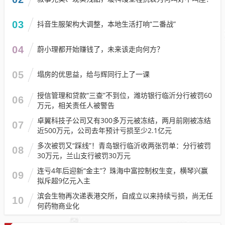
03
抖音生服架构大调整，本地生活打响“二番战”
04
蔚小理都开始赚钱了，未来该走向何方？
05
塌房的优思益，给与辉同行上了一课
授信管理和贷款“三查”不到位，潍坊银行临沂分行被罚60
06
万元，相关责任人被警告
卓翼科技子公司又有300多万元被冻结，两月前刚被冻结
07
近500万元，公司去年预计亏损至少2.1亿元
多次被罚又“踩线”！青岛银行临沂收两张罚单：分行被罚
08
30万元，兰山支行被罚30万元
连亏4年后迎新“金主”？珠海中富控制权生变，横琴兴赢
09
拟斥超9亿元入主
滨会生物再次递表港交所，自成立以来持续亏损，尚无任
10
何药物商业化