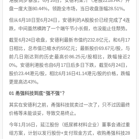
港股同步暴涨，6月16日，安德利果汁（港股2218.HK）开
盘一度大涨80.44%，领跑全市场，当日收盘涨幅28.51%。
但从6月18日至6月24日，安德利的A股股价已经完成了4连
跌，中间虽然横跨了一个端午节小长假，也没能止住颓势。
截至6月24日收盘，安德利最新市值约232.8亿元，和6月17
日相比，总市值已缩水约55亿元；最新股价69.67元/股，与
前几日刚达到的历史最高价86.25元/股相比，跌幅接近2
0%。安德利港股也自6月17日后多日下跌，截至6月24日，
股价23.44港元/股，相比6月16日41.14港元/股的价格，跌幅
更是高达43%。
01 甬强科技到底“强不强”？
其实在安德利之前，甬强科技就卖过一次了，只不过因最终
价格等未能谈妥，导致交易终止。
今年1月16日，延江股份（纸尿裤材料企业）董事会通过重
组方案，计划以发行股份+支付现金方式，收购甬强科技28