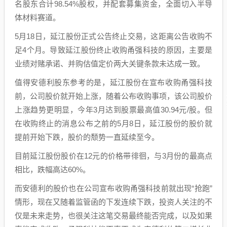
名股东合计98.54%股权，并配套募集资金，全面切入半导
体材料赛道。
5月18日，延江股份正式公告终止交易，这距离公告收购不
足4个月。导致延江股份终止收购甬强科技的原因，主要是
业绩对赌承诺、并购估值定价两大关键条款未达成一致。
值得安德利股东参考的是，延江股份在宣布收购甬强科技
前，公司股价就开始上涨，随着公布收购事项，该公司股价
上涨趋势更明显，今年3月达到股票最高值30.94元/股。但
在收购终止的消息公布之前的5月8日，延江股份的股价就
提前开始下跌，股价的颓势一直延续至今。
目前延江股份股价在12元的价格带徘徊，与3月份的最高点
相比，跌幅高达60%。
而安德利的股价也在公司宣布收购甬强科技前就出现“抢跑”
情形，现在又随着监管函的下发连续下跌，投资人关注的不
仅是未来走势，也很关注这笔交易最终能否完成，以及如果