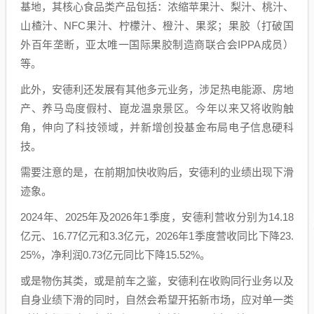
基地，其核心食品类产品包括：浓缩苹果汁、梨汁、桃汁、
山楂汁、NFC果汁、柠檬汁、橙汁、果浆；果胶（打破国
外百年垄断，亚太唯一国际果胶制造商联合会IPPA成员）
等。
此外，安德利还发展有其他多元业务，涉足热电能源、房地
产、养马岛度假村、崑龙温泉景区。今年以来又将收购触
角，伸向了科技领域，并新增创投基金布局电子信息硬科
技。
需要注意的是，在前期加快收购后，安德利的业绩出现下滑
迹象。
2024年、2025年及2026年1季度，安德利营收分别为14.18
亿元、16.77亿元和3.3亿元，2026年1季度营收同比下降23.
25%，净利润0.73亿元同比下降15.52%。
或是物伤其类，或是前车之鉴，安德利在收购同行业务以及
自身业绩下滑的同时，自然会希望开拓新市场，应对单一类