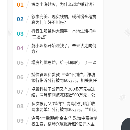
01
短剧出海越火，为什么越难赚到钱？
叙事完美、现实残酷，瑷科缦全程抗
02
衰为何叫好不叫座？
抖音生服架构大调整，本地生活打响
03
“二番战”
蔚小理都开始赚钱了，未来该走向何
04
方？
05
塌房的优思益，给与辉同行上了一课
授信管理和贷款“三查”不到位，潍坊
06
银行临沂分行被罚60万元，相关责任
人被警告
卓翼科技子公司又有300多万元被冻
07
结，两月前刚被冻结近500万元，公
司去年预计亏损至少2.1亿元
多次被罚又“踩线”！青岛银行临沂收
08
两张罚单：分行被罚30万元，兰山支
行被罚30万元
连亏4年后迎新“金主”？珠海中富控制
09
权生变，横琴兴赢拟斥超9亿元入主
GTX