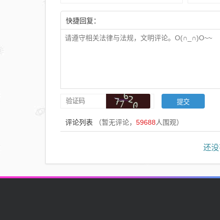
快捷回复：
评论列表
（暂无评论，
59688
人围观）
还没