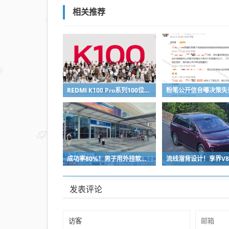
相关推荐
REDMI K100 Pro系列100位工程师代表亮相：设计、工程K90原班人马操刀
成功率80%！男子用外挂软件抢12306火车票：牟利2万多被判刑
发表评论