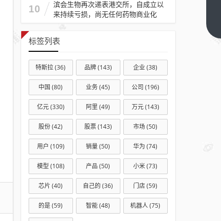
滨会生物再次递表港交所，自成立以
10
1650
来持续亏损，尚无任何药物商业化
显存
下一篇
从4GB
标签列表
改到
8GB！
特斯拉
(36)
品牌
(143)
企业
(38)
跑分
暴涨
中国
(80)
业务
(45)
公司
(196)
近
亿元
(330)
阿里
(49)
万元
(143)
100%
股份
(42)
股票
(143)
市场
(50)
用户
(109)
销量
(50)
华为
(74)
模型
(108)
产品
(50)
小米
(73)
芯片
(40)
自己的
(36)
门店
(59)
的是
(59)
智能
(48)
机器人
(75)