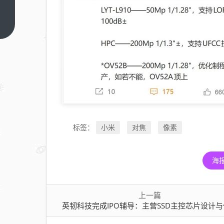
科技
完成
上一
篇
IPO
辅
导：
主营
SSD
主控
芯片
小米
对焦
像素
设计
标签：
与供
应
海
上一篇
英韧科技完成IPO辅导：主营SSD主控芯片设计