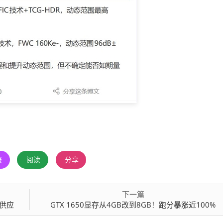
报
阅读
分享
下一篇
与供应
GTX 1650显存从4GB改到8GB！跑分暴涨近100%