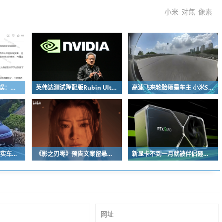
小米
对焦
像素
粉笔公开信自曝决策失误：承认鸡贼 蹭热度 舍不得成本想多收钱
英伟达测试降配版Rubin Ultra GPU：HBM短缺下芯片厂商如何破局
高速飞来轮胎砸晕车主 小米SU7自动断电呼叫120 全程半小时救回一命
流线溜背设计！享界V8实车亮相：增程版最大续航339km
《影之刃零》预告文案留悬念 玩家：要反向跳票
新显卡不到一月就被伴侣砸烂：小哥哀叹如此脆弱