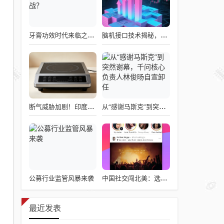
牙膏功效时代来临之际，企业应如何备战？
脑机接口技术揭秘，引领读心术革命的领跑者大盘点
断气威胁加剧！印度民众疯抢电磁炉 制造商将从中国空运部件
从“感谢马斯克”到突然谢幕，千问核心负责人林俊旸自宣卸任
公募行业监管风暴来袭
中国社交闯北美：选择远大于努力
最近发表