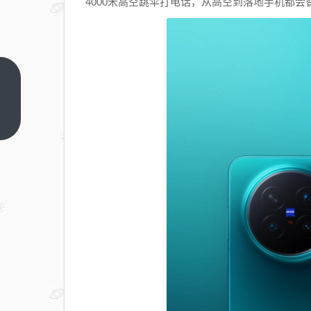
4000米高空跳伞打电话，从高空到落地手机都
微信支付正
式发布AI专
属卡！
上一篇
WorkBuddy
率先接入：
单独余额
不怕乱花钱