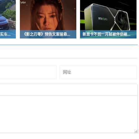
流线溜背设计！享界V8实车亮相：增程版最大续航339km
《影之刃零》预告文案留悬念 玩家：要反向跳票
新显卡不到一月就被伴侣砸烂：小哥哀叹如此脆弱