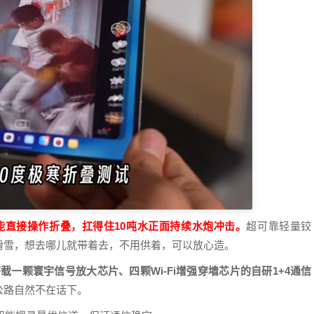
防水，水下能直接操作折叠，扛得住10吨水正面持续水炮冲击。
超可靠轻量铰
滑雪，想去哪儿就带着去，不用供着，可以放心造。
载一颗寰宇信号放大芯片、四颗Wi-Fi增强穿墙芯片的自研1+4通信
公路自然不在话下。