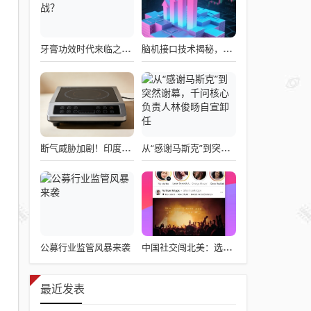
牙膏功效时代来临之际，企业应如何备战？
脑机接口技术揭秘，引领读心术革命的领跑者大盘点
断气威胁加剧！印度民众疯抢电磁炉 制造商将从中国空运部件
从“感谢马斯克”到突然谢幕，千问核心负责人林俊旸自宣卸任
公募行业监管风暴来袭
中国社交闯北美：选择远大于努力
最近发表