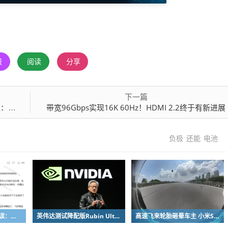
报
阅读
分享
下一篇
花钱
带宽96Gbps实现16K 60Hz！HDMI 2.2终于有新进展
负极
还能
电池
粉笔公开信自曝决策失误：承认鸡贼 蹭热度 舍不得成本想多收钱
英伟达测试降配版Rubin Ultra GPU：HBM短缺下芯片厂商如何破局
高速飞来轮胎砸晕车主 小米SU7自动断电呼叫120 全程半小时救回一命