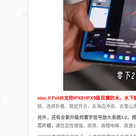
vivo X Fold6支持IPX8+IPX9级双重
链，连续折叠，稳定开合，去海边冲浪、去雪山
另外，还有全新升级的寰宇信号放大系统3.0，搭
芯片组，
通信显性增强，高铁、高楼电梯、高速