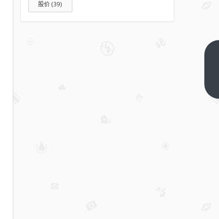
股价
(39)
带宽
96Gbps
实现
下一篇
16K
60Hz！
HDMI
2.2终于
有新进
展