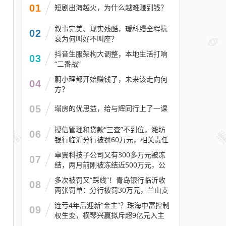
01
短剧出海越火，为什么越难赚到钱？
叙事完美、现实残酷，瑷科缦全程抗
02
衰为何叫好不叫座？
抖音生服架构大调整，本地生活打响
03
“二番战”
蔚小理都开始赚钱了，未来该走向何
04
方？
05
塌房的优思益，给与辉同行上了一课
授信管理和贷款“三查”不到位，潍坊
06
银行临沂分行被罚60万元，相关责任
人被警告
卓翼科技子公司又有300多万元被冻
07
结，两月前刚被冻结近500万元，公
司去年预计亏损至少2.1亿元
多次被罚又“踩线”！青岛银行临沂收
08
两张罚单：分行被罚30万元，兰山支
行被罚30万元
连亏4年后迎新“金主”？珠海中富控制
09
权生变，横琴兴赢拟斥超9亿元入主