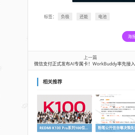
负极
还能
电池
标签：
海
上一篇
微信支付正式发布AI专属卡！WorkBuddy率先接入：单独余额 不怕乱
相关推荐
REDMI K100 Pro系列100位工程师代表亮相：设计、工程K90原班人马操刀