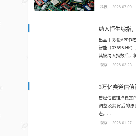
眼，但资本市场给出了
科技
2026-07-09
纳入恒生综指，
出品 | 妙投APP作
智能（03696.
其被纳入指数后，
股通直接买卖英矽智能
观察
2026-02-23
3万亿赛道估值
曾经估值锚点稳定
调整及其背后的原
态。...
观察
2026-01-27