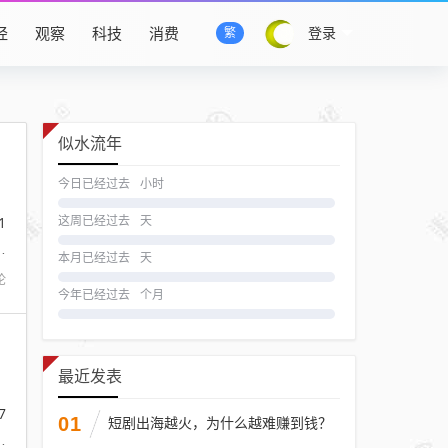
经
观察
科技
消费
登录
繁
似水流年
今日已经过去
小时
，
1
这周已经过去
天
利
本月已经过去
天
论
今年已经过去
个月
最近发表
。
7
01
短剧出海越火，为什么越难赚到钱？
亮