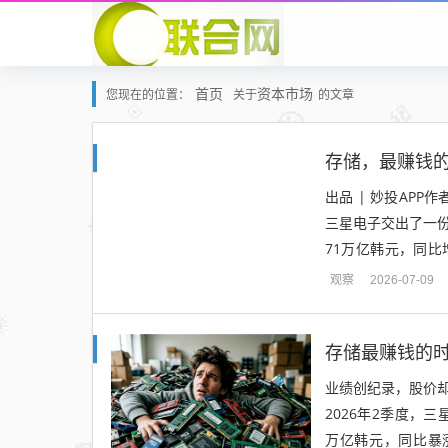
首页
资本市场
您现在的位置：
关于
的文章
存储，最赚钱
出品 | 妙投APP
三星电子交出了一份
71万亿韩元，同比增
润43.6万...
观察
2026-07-09
存储最赚钱的
业绩创纪录，股价却
2026年2季度，三
万亿韩元，同比暴涨9