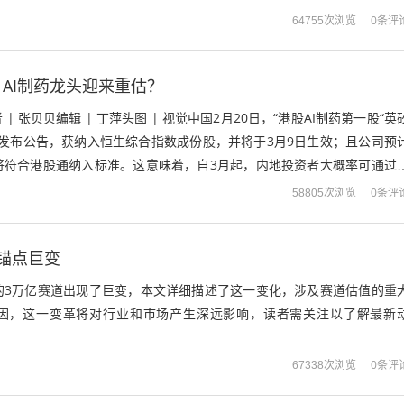
...
0条评
64755次浏览
AI制药龙头迎来重估？
者 | 张贝贝编辑 | 丁萍头图 | 视觉中国2月20日，“港股AI制药第一股“英
HK）发布公告，获纳入恒生综合指数成份股，并将于3月9日生效；且公司预
将符合港股通纳入标准。这意味着，自3月起，内地投资者大概率可通过
股...
0条评
58805次浏览
锚点巨变
的3万亿赛道出现了巨变，本文详细描述了这一变化，涉及赛道估值的重
因，这一变革将对行业和市场产生深远影响，读者需关注以了解最新
0条评
67338次浏览