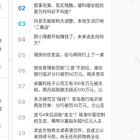
叙事完美、现实残酷，瑷科缦全程抗
论
02
衰为何叫好不叫座？
抖音生服架构大调整，本地生活打响
03
“二番战”
蔚小理都开始赚钱了，未来该走向何
04
矽
方？
计
05
塌房的优思益，给与辉同行上了一课
港
论
授信管理和贷款“三查”不到位，潍坊
06
银行临沂分行被罚60万元，相关责任
人被警告
卓翼科技子公司又有300多万元被冻
07
结，两月前刚被冻结近500万元，公
司去年预计亏损至少2.1亿元
多次被罚又“踩线”！青岛银行临沂收
大
08
两张罚单：分行被罚30万元，兰山支
动
行被罚30万元
连亏4年后迎新“金主”？珠海中富控制
09
权生变，横琴兴赢拟斥超9亿元入主
论
滨会生物再次递表港交所，自成立以
10
来持续亏损，尚无任何药物商业化