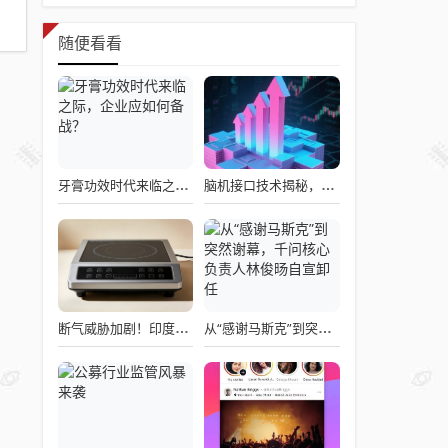
随便看看
牙膏功效时代来临之际，企业应如何备战？
脑机接口技术揭秘，引领读心术革命的领跑者大盘点
断气威胁加剧！印度民众疯抢电磁炉 制造商将从中国空运部件
从“感谢马斯克”到突然谢幕，千问核心负责人林俊旸自宣卸任