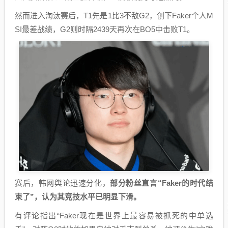
然而进入淘汰赛后，T1先是1比3不敌G2，创下Faker个人M
SI最差战绩，G2则时隔2439天再次在BO5中击败T1。
赛后，韩网舆论迅速分化，
部分粉丝直言“Faker的时代结
束了”，认为其竞技水平已明显下滑。
有评论指出“Faker现在是世界上最容易被抓死的中单选