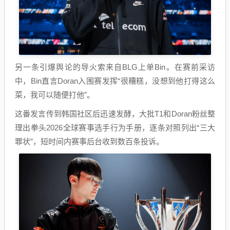
另一条引爆舆论的导火索来自BLG上单Bin。在赛前采访
中，Bin直言Doran入围赛发挥“很糟糕，没想到他打得这么
菜，我可以随便打他”。
这番发言传到韩国社区后迅速发酵，大批T1和Doran粉丝整
理出拳头2026全球赛事选手行为手册，逐条对照列出“三大
罪状”，短时间内赛事后台收到数百条投诉。