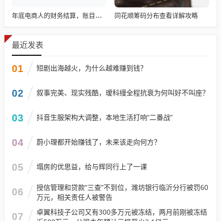
同花顺筹码分布查看详解攻略
年底电商人的财务结算，账目清算与回顾
最近发表
01
短剧出海越火，为什么越难赚到钱？
02
叙事完美、现实残酷，瑷科缦全程抗衰为何叫好不叫座？
03
抖音生服架构大调整，本地生活打响“二番战”
04
蔚小理都开始赚钱了，未来该走向何方？
05
塌房的优思益，给与辉同行上了一课
授信管理和贷款“三查”不到位，潍坊银行临沂分行被罚60
06
万元，相关责任人被警告
卓翼科技子公司又有300多万元被冻结，两月前刚被冻结
07