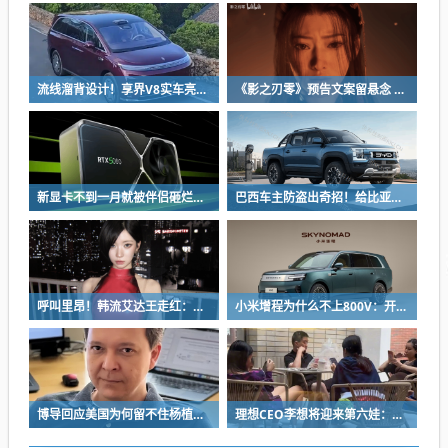
流线溜背设计！享界V8实车亮相：增程版最大续航339km
《影之刃零》预告文案留悬念 玩家：要反向跳票
新显卡不到一月就被伴侣砸烂：小哥哀叹如此脆弱
巴西车主防盗出奇招！给比亚迪鲨鱼皮卡零件“打疫苗” 失窃率大降93%
呼叫里昂！韩流艾达王走红：魅感十足 粉丝直接喊妈妈
小米增程为什么不上800V：开发时间和成本考虑
博导回应美国为何留不住杨植麟：他毅然拒绝苹果 选择回国创业
理想CEO李想将迎来第六娃：曾称不担心子女争遗产