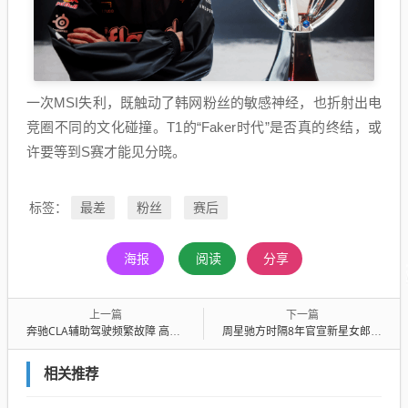
一次MSI失利，既触动了韩网粉丝的敏感神经，也折射出电
竞圈不同的文化碰撞。T1的“Faker时代”是否真的终结，或
许要等到S赛才能见分晓。
最差
粉丝
赛后
标签：
海报
阅读
分享
上一篇
下一篇
奔驰CLA辅助驾驶频繁故障 高速偶发自动急刹或无法刹车！车主索要数据被拒
周星驰方时隔8年官宣新星女郎雪野 在《功夫女足》中饰同名角色 长相酷似宋祖儿
相关推荐