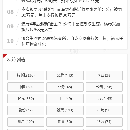
近500万元，公司去年预计亏损至少2.1亿元
多次被罚又“踩线”！青岛银行临沂收两张罚单：分行被罚
08
30万元，兰山支行被罚30万元
连亏4年后迎新“金主”？珠海中富控制权生变，横琴兴赢
09
拟斥超9亿元入主
滨会生物再次递表港交所，自成立以来持续亏损，尚无任
10
何药物商业化
标签列表
特斯拉
(36)
品牌
(143)
企业
(38)
中国
(80)
业务
(45)
公司
(196)
亿元
(330)
阿里
(49)
万元
(143)
股份
(42)
股票
(143)
市场
(50)
用户
(109)
销量
(50)
华为
(74)