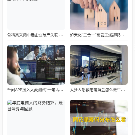
骨科集采两中选企业破产失联 官方罕见通报
泸天化“三合一”高管王斌辞职：高管变动叠加财务、业绩双重压力，公司进入阶段性调整期
千问APP接入大麦测试“一句话买电影票”
太多人想教老铺黄金怎么做生意了