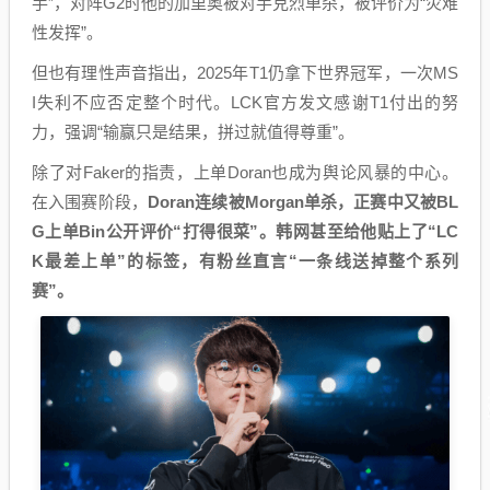
手”，对阵G2时他的加里奥被对手克烈单杀，被评价为“灾难
性发挥”。
但也有理性声音指出，2025年T1仍拿下世界冠军，一次MS
I失利不应否定整个时代。LCK官方发文感谢T1付出的努
力，强调“输赢只是结果，拼过就值得尊重”。
除了对Faker的指责，上单Doran也成为舆论风暴的中心。
在入围赛阶段，
Doran连续被Morgan单杀，正赛中又被BL
G上单Bin公开评价“打得很菜”。韩网甚至给他贴上了“LC
K最差上单”的标签，有粉丝直言“一条线送掉整个系列
赛”。