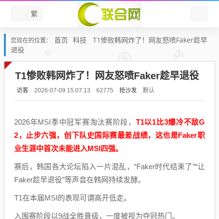
繁
首页
科技
T1惨败韩网炸了！网友怒喷Faker趁早
您现在的位置：
退役
T1惨败韩网炸了！网友怒喷Faker趁早退役
访客
抢沙发
默认
2026-07-09 15:07:13
62775
2026年MSI季中冠军赛淘汰赛阶段，
T1以1比3爆冷不敌G
2，止步六强，创下队史国际赛最差战绩，这也是Faker职
业生涯中首次未能进入MSI四强。
赛后，韩国各大论坛陷入一片混乱，“Faker时代结束了”“让
Faker趁早退役”等声音在韩网持续发酵。
T1在本届MSI的表现可谓高开低走。
入围赛阶段以9战全胜晋级，一度被视为夺冠热门。