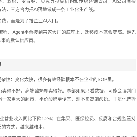
作方包括高盛、软银、麦肯锡、贝恩等投资机构和传统咨询公司。AI公司有模
法，三方合力把AI落地做成一条工业化生产线。
询费，而是为了抢企业AI入口。
程、Agent平台接到某家大厂的底座上，迁移成本就会变高。谁先
未来的默认供应商。
慧
复杂性：变化太快，很多有效经验根本不在企业的SOP里。
奶卖得不好，高端酸奶却卖得好。总部如果只看数据，可能会误判门
另一家更大的超市，平价酸奶更便宜，却不卖高端酸奶。于是他选择
造业营业收入同比下降1.2%；在集采、医保控费、反腐和合规监管持
长的方式，越来越难走。