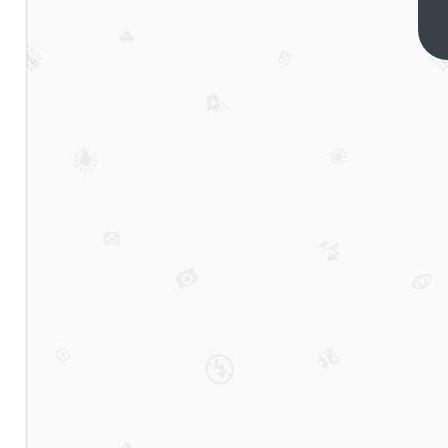
逃得
过
下一
篇
Token
账单