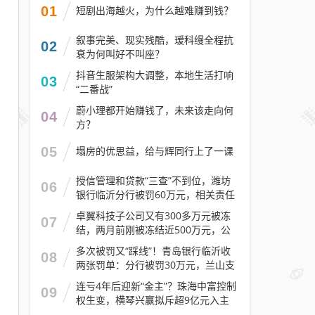
01
短剧出海越火，为什么越难赚到钱？
叙事完美、现实残酷，瑷科缦全程抗
02
衰为何叫好不叫座？
抖音生服架构大调整，本地生活打响
03
“二番战”
蔚小理都开始赚钱了，未来该走向何
04
方？
05
塌房的优思益，给与辉同行上了一课
授信管理和贷款“三查”不到位，潍坊
06
银行临沂分行被罚60万元，相关责任
人被警告
卓翼科技子公司又有300多万元被冻
07
结，两月前刚被冻结近500万元，公
司去年预计亏损至少2.1亿元
多次被罚又“踩线”！青岛银行临沂收
08
两张罚单：分行被罚30万元，兰山支
行被罚30万元
连亏4年后迎新“金主”？珠海中富控制
09
权生变，横琴兴赢拟斥超9亿元入主