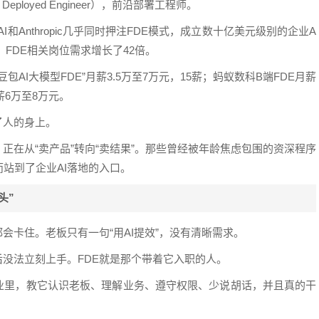
ployed Engineer），前沿部署工程师。
I和Anthropic几乎同时押注FDE模式，成立数十亿美元级别的企业A
5年，FDE相关岗位需求增长了42倍。
AI大模型FDE”月薪3.5万至7万元，15薪；蚂蚁数科B端FDE月薪
薪6万至8万元。
了人的身上。
正在从“卖产品”转向“卖结果”。那些曾经被年龄焦虑包围的资深程序
站到了企业AI落地的入口。
头”
会卡住。老板只有一句“用AI提效”，没有清晰需求。
后没法立刻上手。FDE就是那个带着它入职的人。
企业里，教它认识老板、理解业务、遵守权限、少说胡话，并且真的干