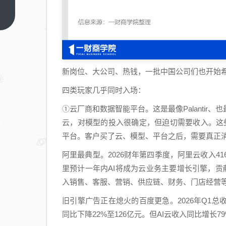
2.5
亿，
上一
篇
“凉
感”
美妆
从夏
新岗位、大公司、热钱，一批中国公司们也开始希望自己
季噱
四类玩家几乎同时入场：
头变
成长
①云厂商和数据智能平台。这是最像Palanti
期机
云，对模型的投入很确定，但迫切需要收入。这些
会？
平台。客户买了云、模型、平台之后，需要真正消耗
阿里最典型。2026财年第四季度，阿里云收入41
里预计一年内AI将成为云业务主要增长引擎，贡献超5
入销售、客服、营销、供应链、财务、门店经营
旧引擎广告正在熄火的百度更急。2026年Q1总
同比下降22%至126亿元。但AI云收入同比增长