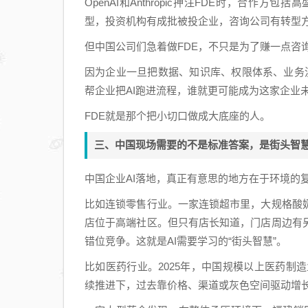
OpenAI和Anthropic押注FDE时，合
型，投资机构有成批被投企业，咨询公司有转型方
但中国公司们急着做FDE，不只是为了赚一点咨
因为企业一旦把数据、知识库、权限体系、业务流
帮企业把AI跑进流程，谁就更可能成为这家企业
FDE就是那个把小切口做成大底座的人。
三、中国现场需要的不是标准答案，是街头智
中国企业AI落地，真正有意思的地方在于环境的
比如连锁零售行业。一家连锁超市里，大规格酸
店位于高端社区。但只有店长知道，门店周边有
错位竞争。这就是AI需要学习的“街头智慧”。
比如医药行业。2025年，中国规模以上医药制
续推进下，过去靠价格、渠道或灰色空间驱动增