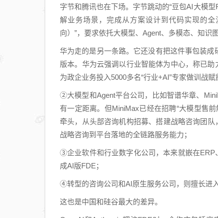
字节和腾讯也在下场。字节跳动的“豆包AI大模型
解业务场景，完成从方案设计到代码实现的全流
向）”，要求依托大模型、Agent、多模态、知
华为走的是另一条路。它还没有把这件事包装成硅
版本。华为云强调以行业智能体为中心，称已助力3
为政企业务投入5000多名“行业+AI”专家做训战赋
②大模型和Agent平台公司，比如智谱华章、Mi
有一定距离。但MiniMax已经在招聘“大模型
牵头，从头部咨询机构招募、搭建战略咨询团队
战略咨询到平台落地的全链路服务能力；
③企业软件和行业数字化公司，本来就嵌在ERP
成AI版FDE；
④转型的咨询公司和AI原生服务公司，则擅长进
这也是中国和硅谷最大的差异。