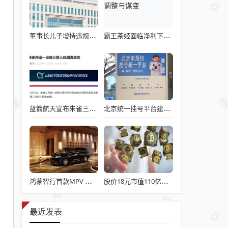
董事长儿子增持违规被罚！千红制药市值128亿，半年净赚2.58亿却踩雷信托5年
霸王茶姬面临净利下滑危机，急需策略调整与谋变
蓝箭航天宣布朱雀三号成功入轨，技术突破五大项，深入排查回收失败原因
北京统一挂号平台建成！覆盖近300家二三甲医院号源
鸿蒙智行首款MPV 智界V9电池信息曝光：WLTC最远续航223km
股价18元市值110亿，城地香江却被查出连续7季财报失真
最近发表