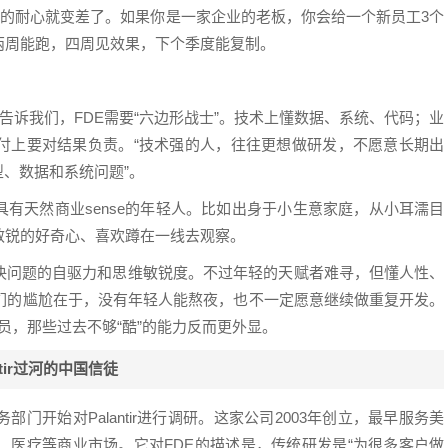
企业的耐心就变差了。如果你是一家企业的老板，你会给一个新员工3个
两周能跑，四周见效果，下个季度能复制。
告诉我们，FDE需要“六边形战士”。技术上懂数据、系统、代码；业
付上要对结果负责。“技术强的人，往往更想做研发，不愿意长期出
型、数据和系统问题”。
找的是具有天然商业sense的年轻人。比如出身于小生意家庭，从小耳濡目
敏锐的好奇心、喜欢蹲在一线去观察。
解决问题的自驱力和思维敏锐度。不过年轻的天赋者难寻，但懂人性、
他们的尴尬在于，没有年轻人能熬夜，也不一定愿意继续做重复开发。
人员，那些过去不够“酷”的能力反而更外显。
tir过河的中国信徒
开始对Palantir进行调研。这家公司2003年创立，最早服务美
、医疗等商业市场。它对FDE的描述是，传统研发是“为很多客户做