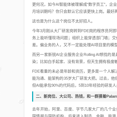
更何况，如今AI智能体被理解成“数字员工”，
月培训期吗？你只会默认它应该更快上岗。最好
这也是为什么这个岗位不太好招人。
今年3月刚从大厂研发岗转到FDE岗的程序员阿即
务上能听懂现场问题；组织上能穿透部门墙；交
差。偏业务的人，又不一定能处理AI项目里的模
而另一家新锐AI企业服务企业Rolling AI想
染；比如白手起家、没有背景，但天生拥有极度
FDE看重的未必是年龄和资历，更多是一个人
能沟通、能架构的35岁大厂研发大把。过去，
但AI能承包90%的代码后，5到10年经验的研发
二、新岗位、大公司、热钱，和一群摸着Palan
去年开始，阿里、百度、字节几家大厂的几个业务部门
国情报与国防机构，后来进入制造、金融、能源