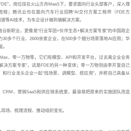
FDE”，岗位挂在火山方舟MaaS下，要求面向行业头部客户，深入理
程；腾讯云也在面向汽车行业招聘“AI交付方案工程师（FDE方
识图谱等AI技术，为车企设计端到端解决方案。
谷新职业，更像是“行业军团+伙伴生态+解决方案专家”的中国政企
0多个行业、2600余家企业，在500多个细分场景落地AI应用；华
能。
niMax、零一万物等。它们有模型、API和开发平台，过去离企业业务
售前解决方案专家”，这是FDE的另一种变体；零一万物则由李开复自己
，和行业龙头企业一起“找场景、调模型、搭应用”，并称自己具备从
、CRM、营销SaaS和供应链系统里，最容易把原来的实施团队改造
入现场、梳理流程、推动组织变化。