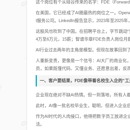
这个岗位有个从硅谷传来的名字：FDE（Forward De
在美国，它已经成了AI圈最热的岗位之一。OpenA
I服务公司。LinkedIn报告显示，2023年至202
这股风也吹到了中国。在招聘平台上，字节跳动“豆包
4万至6万元，15薪；智谱华章FDE负责人岗位月
AI行业过去两年的主角是模型。但现在故事回到
人重新变贵，更像是一个信号：AI大厂的商业化，
员，如果既懂代码、又懂业务、还愿意出差，反而
一、客户要结果，FDE像带着名校生入企的“工
企业现在绝对不缺AI热情。但一到落地，所有人都
此时，AI像一批名校毕业生，聪明，但进入企业
作为AI时代的人肉接口，他得把数字员工放进
活。