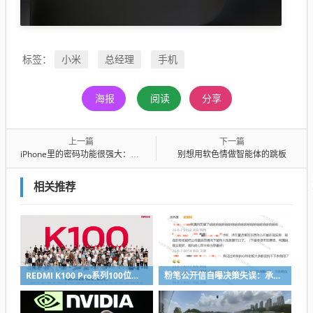
小米
总经理
手机
标签：
海报
阅读
分享
上一篇
下一篇
iPhone里的密码功能很强大：但很多人却不会用
别想用软色情做智能体的跳板
相关推荐
REDMI K100 Pro系列100位工程师代表亮相：设计、工程K90原班人马操刀
粉笔公开信自曝决策失误：承认鸡贼 蹭热度 舍不得成本想多收钱