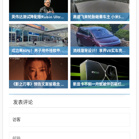
英伟达测试降配版Rubin Ultra GPU：HBM短缺下芯片厂商如何破局
高速飞来轮胎砸晕车主 小米SU7自动断电呼叫120 全程半小时救回一命
成功率80%！男子用外挂软件抢12306火车票：牟利2万多被判刑
流线溜背设计！享界V8实车亮相：增程版最大续航339km
《影之刃零》预告文案留悬念 玩家：要反向跳票
新显卡不到一月就被伴侣砸烂：小哥哀叹如此脆弱
发表评论