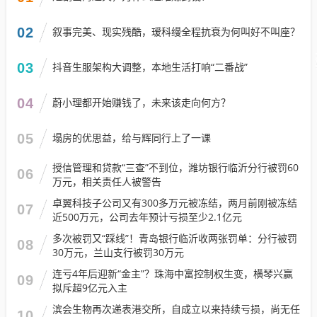
02
叙事完美、现实残酷，瑷科缦全程抗衰为何叫好不叫座？
03
抖音生服架构大调整，本地生活打响“二番战”
04
蔚小理都开始赚钱了，未来该走向何方？
05
塌房的优思益，给与辉同行上了一课
授信管理和贷款“三查”不到位，潍坊银行临沂分行被罚60
06
万元，相关责任人被警告
卓翼科技子公司又有300多万元被冻结，两月前刚被冻结
07
近500万元，公司去年预计亏损至少2.1亿元
多次被罚又“踩线”！青岛银行临沂收两张罚单：分行被罚
08
30万元，兰山支行被罚30万元
连亏4年后迎新“金主”？珠海中富控制权生变，横琴兴赢
09
拟斥超9亿元入主
滨会生物再次递表港交所，自成立以来持续亏损，尚无任
10