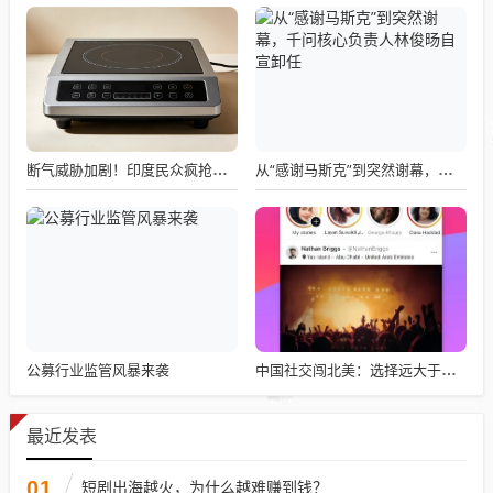
断气威胁加剧！印度民众疯抢电磁炉 制造商将从中国空运部件
从“感谢马斯克”到突然谢幕，千问核心负责人林俊旸自宣卸任
公募行业监管风暴来袭
中国社交闯北美：选择远大于努力
最近发表
01
短剧出海越火，为什么越难赚到钱？