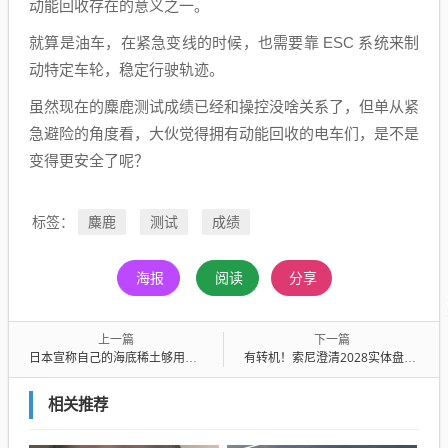
动能回收存在的意义之一。
就算是油车，在紧急变线的时候，也需要靠 ESC 系统来制
动特定车轮，稳定行驶轨迹。
虽然现在的麋鹿测试成绩已经和操控没啥关系了，但单从紧
急避险的角度看，大伙觉得拥有动能回收的电车们，是不是
变得更安全了呢？
麋鹿
测试
成绩
标签：
海报
阅读
分享
上一篇
下一篇
日本宣称自己的海底稀土够用800年！日本专家:高兴得太早了
有转机！索尼澄清2028实体盘走向：并非一刀切停售
相关推荐