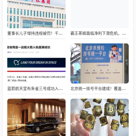
董事长儿子增持违规被罚！千红制药市值128亿，半年净赚2.58亿却踩雷信托5年
霸王茶姬面临净利下滑危机，急需策略调整与谋变
蓝箭航天宣布朱雀三号成功入轨，技术突破五大项，深入排查回收失败原因
北京统一挂号平台建成！覆盖近300家二三甲医院号源