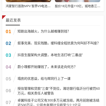
鸿蒙智行首款MPV 智界V9电池信息曝光：WLTC最远续航223km
股价18元市值110亿，城地香江却被查出连续7季财报失真
最近发表
01
短剧出海越火，为什么越难赚到钱？
02
叙事完美、现实残酷，瑷科缦全程抗衰为何叫好不叫座？
03
抖音生服架构大调整，本地生活打响“二番战”
04
蔚小理都开始赚钱了，未来该走向何方？
05
塌房的优思益，给与辉同行上了一课
授信管理和贷款“三查”不到位，潍坊银行临沂分行被罚60
06
万元，相关责任人被警告
卓翼科技子公司又有300多万元被冻结，两月前刚被冻结
07
近500万元，公司去年预计亏损至少2.1亿元