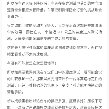
所以在车速大幅下降以后，车辆在麋鹿测试中受到的横向加
速度也会相应大幅降低，车辆控制侧倾防止打滑的挑战也会
变得更小。
只要动能回收的制动力度够大，大到接近直线加速赛车减速
伞的效果，即使它以一个接近 200 公里的速度进入测试场
地，大概率也能闲庭信步的完成后续的变道。
这也是为啥很多新车的麋鹿测试测试成绩都非常高，但在视
频里看着却不太有速度感。
有没有可能就是它就是很慢啊！
所以如果要我评价现在车企们口中的麋鹿测试，我可能会说
的比较暴论一点。那就是原先用来评价一台车高速稳定性的
测试，已经下唯数据论的氛围下，变成了看谁能更快制动的
营销手段。
想从成绩里看出以这台车的操控多强、底盘多好？压根不可
能。下次有谁再说麋鹿成绩高就是操控厉害，建议直接把这