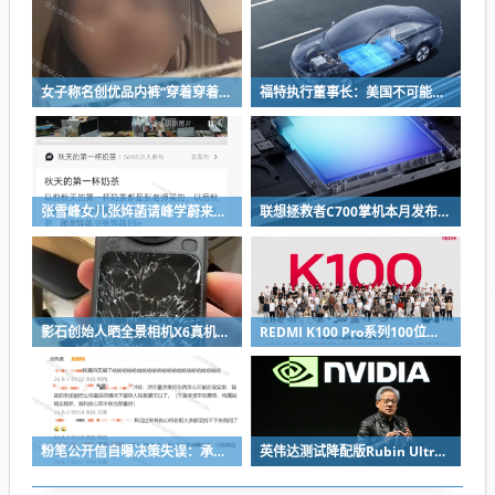
女子称名创优品内裤“穿着穿着掉了”让其颜面尽失 品牌方客服回应：已启动紧急调查
福特执行董事长：美国不可能永远把中国车企挡在门外 进来也有信心击败
张雪峰女儿张姩菡请峰学蔚来员工喝立秋奶茶 往年都是张雪峰买单
联想拯救者C700掌机本月发布：掌中玩3A 畅玩9小时不插电
影石创始人晒全景相机X6真机：硬扛一颗子弹没穿透
REDMI K100 Pro系列100位工程师代表亮相：设计、工程K90原班人马操刀
粉笔公开信自曝决策失误：承认鸡贼 蹭热度 舍不得成本想多收钱
英伟达测试降配版Rubin Ultra GPU：HBM短缺下芯片厂商如何破局