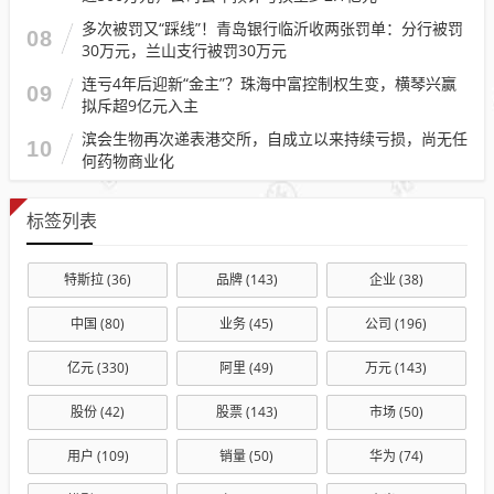
多次被罚又“踩线”！青岛银行临沂收两张罚单：分行被罚
08
30万元，兰山支行被罚30万元
连亏4年后迎新“金主”？珠海中富控制权生变，横琴兴赢
09
拟斥超9亿元入主
滨会生物再次递表港交所，自成立以来持续亏损，尚无任
10
何药物商业化
标签列表
特斯拉
(36)
品牌
(143)
企业
(38)
中国
(80)
业务
(45)
公司
(196)
亿元
(330)
阿里
(49)
万元
(143)
股份
(42)
股票
(143)
市场
(50)
用户
(109)
销量
(50)
华为
(74)