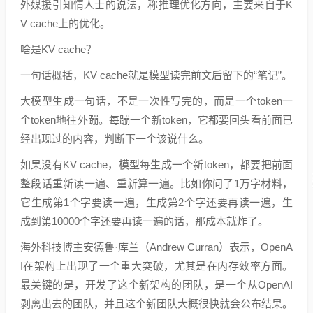
外媒援引知情人士的说法，称推理优化方向，主要来自于K
V cache上的优化。
啥是KV cache？
一句话概括，KV cache就是模型读完前文后留下的“笔记”。
大模型生成一句话，不是一次性写完的，而是一个token一
个token地往外蹦。每蹦一个新token，它都要回头看前面已
经出现过的内容，判断下一个该说什么。
如果没有KV cache，模型每生成一个新token，都要把前面
整段话重新读一遍、重新算一遍。比如你问了1万字材料，
它生成第1个字要读一遍，生成第2个字还要再读一遍，生
成到第10000个字还要再读一遍的话，那成本就炸了。
海外科技博主安德鲁·库兰（Andrew Curran）表示，OpenA
I在架构上出现了一个重大突破，尤其是在内存效率方面。
最关键的是，开发了这个新架构的团队，是一个从OpenAI
剥离出去的团队，并且这个新团队大概很快就会公布结果。