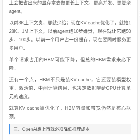
上会把省出来的显存拿去做更长上下文、更高并发、更复杂
agent。
以前8K上下文贵，那就少给；现在KV cache优化了，就推1
28K、1M上下文。以前agent跑10步嫌贵，现在就让它跑50
步、100步。以前一个用户占一份缓存，现在要同时服务更
多用户。
单个请求占用的HBM可能下降，但总的HBM需求未必下
降。
还有一个点，HBM不只是装KV cache，它还要装模型权
重、激活值、中间计算结果，也决定数据喂给GPU计算单
元的速度。
就算KV cache被优化了，HBM容量和带宽仍然是核心瓶
颈。
三、OpenAI想上市就必须降低推理成本