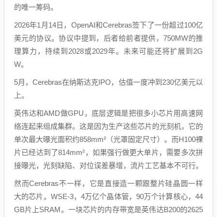
的唯一筹码。
2026年1月14日，OpenAI和Cerebras签下了一份超过100亿
美元的协议。协议中提到，后者给前者提供，750MW的推
理算力，持续到2028或2029年。未来可能还将扩展到2G
W。
5月，Cerebras在纳斯达克IPO，估值一度冲到230亿美元以
上。
英伟达和AMD做GPU，底层逻辑是把很多小芯片用高速网
络连起来组成集群。这是因为生产这些芯片的光刻机，它的
单次最大曝光面积约858mm²（光罩固定尺寸）。而H100裸
片已经达到了814mm²，如果强行做更大单片，需要多次拼
接曝光，光刻缺陷、对位误差暴增，流片工艺基本不可行。
然而Cerebras不一样，它是直接造一颗跟整片硅晶圆一样
大的芯片。WSE-3，4万亿个晶体管，90万个计算核心，44
GB片上SRAM。一块芯片的内存带宽是英伟达B200的2625