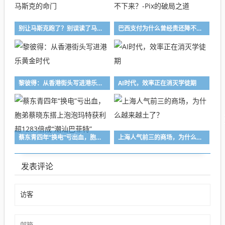
别让马斯克跑了？别误读了马斯克的命门
巴西支付为什么曾经贵还降不下来？-Pix的破局之道
黎彼得：从香港街头写进港乐黄金时代
AI时代，效率正在消灭学徒期
蔡东青四年“换电”亏出血，胞弟蔡晓东搭上泡泡玛特获利超1283倍成“潮汕巴菲特”
上海人气前三的商场，为什么越来越土了？
发表评论