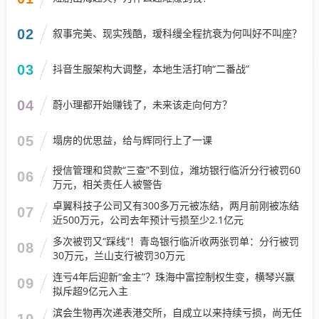
02
叙事完美、现实残酷，瑷科缦全程抗衰为何叫好不叫座？
03
抖音生服架构大调整，本地生活打响“二番战”
04
蔚小理都开始赚钱了，未来该走向何方？
05
塌房的优思益，给与辉同行上了一课
授信管理和贷款“三查”不到位，潍坊银行临沂分行被罚60
06
万元，相关责任人被警告
卓翼科技子公司又有300多万元被冻结，两月前刚被冻结
07
近500万元，公司去年预计亏损至少2.1亿元
多次被罚又“踩线”！青岛银行临沂收两张罚单：分行被罚
08
30万元，兰山支行被罚30万元
连亏4年后迎新“金主”？珠海中富控制权生变，横琴兴赢
09
拟斥超9亿元入主
滨会生物再次递表港交所，自成立以来持续亏损，尚无任
10