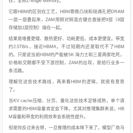
存，全称Z-Angle Memory。
它跟HBM的区别在工艺，HBM靠微凸块和硅通孔把DRAM
一层一层叠起来，ZAM用铜对铜混合键合直接把9层（8层
存储加1层控制）熔在一起。
结果是堆叠更矮、散热更好、功耗更低、成本更便宜。带宽
约2.5TB/s，接近HBM4。不过短期内还是取代不了HBM
的。只是说当前HBM的产能被SK 海力士和三星两家吃死，
价格和交期都不受下游控制，ZAM的出现，是给行业多一
条活路。
理解完这些技术路线，再来看HBM的逻辑，就很有意思
了。
当KV cache压缩、分页、量化这些技术足够成熟，单个请
求需要的HBM容量肯定会下降。尤其对推理集群来说，HB
M容量和带宽的利用效率会系统性提升。
但是你反过来去想，一旦推理的成本降下来了，模型厂商马