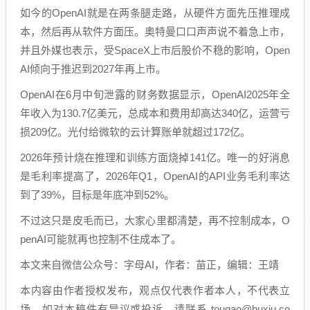
如今的OpenAI就是在两条腿走路，从硬件方面先压推理成
本，然后再从软件方面压。奥特曼口口声声说不着急上市，
并且外媒也表示，受SpaceX上市后股价不稳的影响，Open
AI倾向于推迟到2027年再上市。
OpenAI在6月中旬泄露的财务数据显示，OpenAI2025年全
年收入为130.7亿美元，总成本和费用却高达340亿，运营亏
损209亿。光付给微软的云计算账单就超过172亿。
2026年预计烧在推理和训练方面烧掉141亿。唯一的好消息
是毛利率提高了，2026年Q1，OpenAI的API业务毛利率达
到了39%，目标是年底冲到52%。
不过这只是皮毛而已，大家心里都清楚，再不控制成本，O
penAI可能就再也控制不住成本了。
本文来自微信公众号：字母AI，作者：苗正，编辑：王靖
本内容由作者授权发布，观点仅代表作者本人，不代表立
场。如对本稿件有异议或投诉，请联系 tougao@huxiu.co