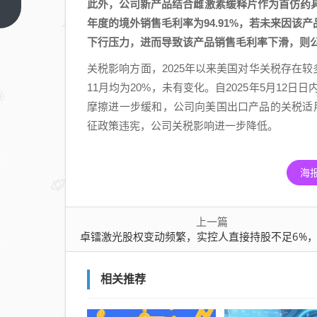
此外，公司新产品结合雌激素缓释片作为首仿药具
股权
上一
篇
年度的境外销售毛利率为94.91%，若未来因
变动
下行压力，进而导致该产品销售毛利率下滑，则
频
繁，
关税影响方面，2025年以来美国对华关税存在较多
实控
11月均为20%，未有变化。自2025年5月12
人直
摩擦进一步缓和，公司向美国出口产品的关税适用
接持
征政策违宪，公司关税影响进一步降低。
股不
足
6%，
海
“协议
控局”
上一篇
藏隐
卓镭激光股权变动频繁，实控人直接持股不足6%，“协议控局”藏
忧
相关推荐