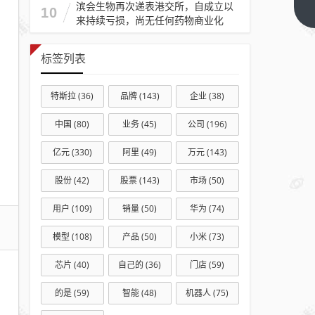
滨会生物再次递表港交所，自成立以
两年
下一
10
来持续亏损，尚无任何药物商业化
篇
抽身
离
标签列表
场，
永贵
特斯拉
(36)
品牌
(143)
企业
(38)
电器
兜底
中国
(80)
业务
(45)
公司
(196)
接盘
亏损
亿元
(330)
阿里
(49)
万元
(143)
子公
股份
(42)
股票
(143)
市场
(50)
司，
业绩
用户
(109)
销量
(50)
华为
(74)
承压
模型
(108)
产品
(50)
小米
(73)
再添
资金
芯片
(40)
自己的
(36)
门店
(59)
压力
的是
(59)
智能
(48)
机器人
(75)