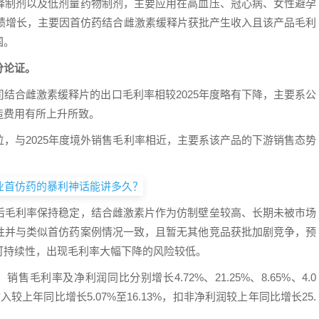
释制剂以及低剂量药物制剂，主要应用在高血压、冠心病、女性避孕
业绩增长，主要因首仿药结合雌激素缓释片获批产生收入且该产品毛利
国。
分论证。
结合雌激素缓释片的出口毛利率相较2025年度略有下降，主要系公
造费用有所上升所致。
，与2025年度境外销售毛利率相近，主要系该产品的下游销售态势
后毛利率保持稳定，结合雌激素片作为仿制壁垒较高、长期未被市场
性并与类似首仿药案例情况一致，且暂无其他竞品获批加剧竞争，预
可持续性，出现毛利率大幅下降的风险较低。
售毛利率及净利润同比分别增长4.72%、21.25%、8.65%、4.0
较上年同比增长5.07%至16.13%，扣非净利润较上年同比增长25.