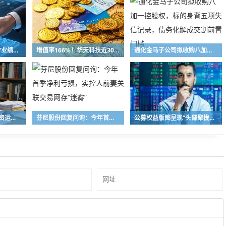
科技股震荡，产业更需“业绩叙事”
增值率166%！华天科技近30亿元并购下周上会，标的华羿微电曾终止IPO
通化金马子公司拟收购八加一控股权，标的身背五项失信记录，债务化解成交割前置门槛
根据投资者指令进行投资运作！长兴万乘私募及时任副总经理收警示函
芬尼股份回复问询：今年首季净利亏损，实控人前妻关联交易网存“迷雾”
公募权益版图呈现“头部聚拢、中小深耕”格局 百亿级主动权益基金扩容至72只，16家公募主动权益规模突破千亿元