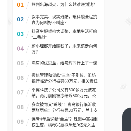
01
短剧出海越火，为什么越难赚到钱？
叙事完美、现实残酷，瑷科缦全程抗
02
衰为何叫好不叫座？
抖音生服架构大调整，本地生活打响
03
“二番战”
蔚小理都开始赚钱了，未来该走向何
04
方？
05
塌房的优思益，给与辉同行上了一课
授信管理和贷款“三查”不到位，潍坊
06
银行临沂分行被罚60万元，相关责任
人被警告
卓翼科技子公司又有300多万元被冻
07
结，两月前刚被冻结近500万元，公
司去年预计亏损至少2.1亿元
多次被罚又“踩线”！青岛银行临沂收
08
两张罚单：分行被罚30万元，兰山支
行被罚30万元
战投
连亏4年后迎新“金主”？珠海中富控制
09
权生变，横琴兴赢拟斥超9亿元入主
入局