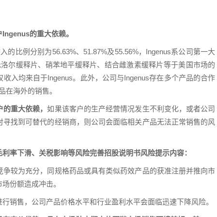
ngenus的重大依赖。
比例分别为56.63%、51.87%及55.56%，Ingenus系公司第一大
酸美托洛尔缓释片、硝苯地平缓释片、结合雌激素缓释片等于美国市场的
均来自于Ingenus。此外，公司与Ingenus存在多个产品的合作
产品在海外的销售。
户的重大依赖，
如果该客户的生产经营情况发生不利变化，或者公司
时寻找到可替代的经销商，则公司会面临相关产品无法正常销售的风
毛利率下滑、关税影响等风险完善招股说明书风险提示内容：
竞争较为充分，同规格药品或具有类似药效产品的获准注册并推向市
市场份额造成冲击。
进行销售，公司产品价格水平和行业盈利水平会面临迅速下降风险。