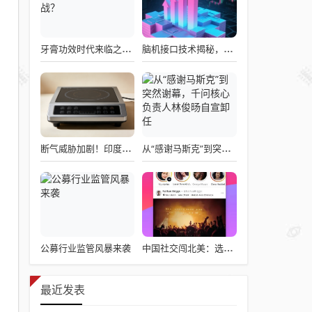
牙膏功效时代来临之际，企业应如何备战？
脑机接口技术揭秘，引领读心术革命的领跑者大盘点
断气威胁加剧！印度民众疯抢电磁炉 制造商将从中国空运部件
从“感谢马斯克”到突然谢幕，千问核心负责人林俊旸自宣卸任
公募行业监管风暴来袭
中国社交闯北美：选择远大于努力
最近发表