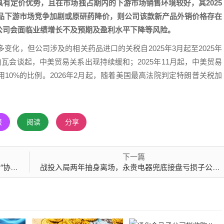
有定价优势，且在市场独占期内的下游市场销售环境较好，其2025
该产品下游市场竞争加剧或原研药降价，则公司该款新产品外销价格存在
公司会面临业绩增长不及预期及盈利水平下降等风险。
变化，但公司涉及的相关药品进口的关税自2025年3月起至2025年
日日内瓦会谈起，中美贸易关系出现持续缓和；2025年11月起，中美贸易
10%的比例。2026年2月起，随着美国最高法院判定特朗普关税加
报
阅读
分享
下一篇
隐忧
战投入局两年抽身离场，永贵电器兜底接盘亏损子公司，业绩承压再添资金压力