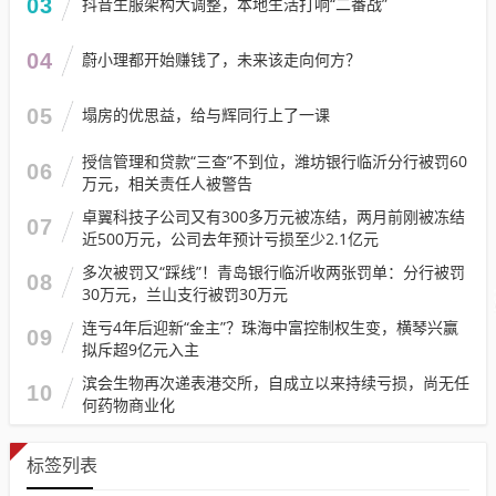
03
抖音生服架构大调整，本地生活打响“二番战”
04
蔚小理都开始赚钱了，未来该走向何方？
05
塌房的优思益，给与辉同行上了一课
授信管理和贷款“三查”不到位，潍坊银行临沂分行被罚60
06
万元，相关责任人被警告
卓翼科技子公司又有300多万元被冻结，两月前刚被冻结
07
近500万元，公司去年预计亏损至少2.1亿元
多次被罚又“踩线”！青岛银行临沂收两张罚单：分行被罚
08
30万元，兰山支行被罚30万元
连亏4年后迎新“金主”？珠海中富控制权生变，横琴兴赢
09
拟斥超9亿元入主
滨会生物再次递表港交所，自成立以来持续亏损，尚无任
10
何药物商业化
标签列表