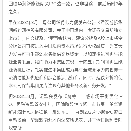
回顾华润新能源闯关IPO这一路，也非坦途，前后历时3年
之久。
早在2023年3月，母公司华润电力便发布公告《建议分拆华
润新能源控股有限公司，并于中国境内一家证券交易所独立
上市》，内文提及，“董事会认为，建议分拆及A股上市将令
分拆公司直接进入中国境内资本市场进行股权融资，为其大
力发展可再生能源业务提供充足资金，以加速推进可再生能
源业务发展，继而助力本集团实现「十四五」期间可再生能
源装机目标，扎实推进本集团成为具有全球竞争力的世界一
流清洁能源供应商和综合能源服务商。同时，建议分拆将使
本公司保留集团更专注现有其他业务及新业务开发。”
但2023年8月，证监会发布《统筹一二级市场平衡优化IP
O、再融资监管安排》，明确阶段性收紧上市节奏，给华润
新能源赴A之路猛踩一脚刹车。一直到2025年A股IPO窗口
重新松动，华润新能源才向深交所递表，并于今日顺利登陆
深交所。