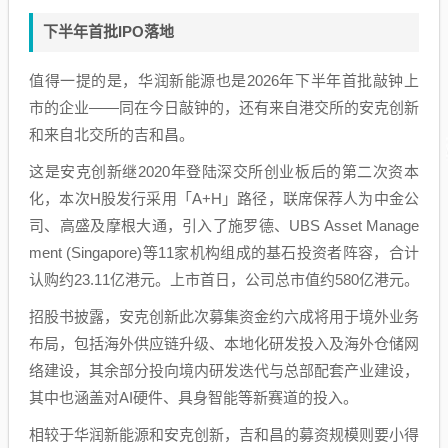
下半年首批IPO落地
值得一提的是，华润新能源也是2026年下半年首批敲钟上
市的企业——同在今日敲钟的，还有来自港交所的安克创新
和来自北交所的吉和昌。
这是安克创新继2020年登陆深交所创业板后的第二次资本
化，本次H股发行采用「A+H」路径，联席保荐人为中金公
司、高盛及摩根大通，引入了施罗德、UBS Asset Manage
ment (Singapore)等11家机构组成的基石投资者阵容，合计
认购约23.11亿港元。上市首日，公司总市值约580亿港元。
招股书披露，安克创新此次募集资金约六成将用于境外业务
布局，包括海外供应链升级、本地化研发投入及海外仓储网
络建设，其余部分投向境内研发迭代与总部配套产业建设，
其中也涵盖对AI硬件、具身智能等新赛道的投入。
相较于华润新能源和安克创新，吉和昌的募资规模则要小得