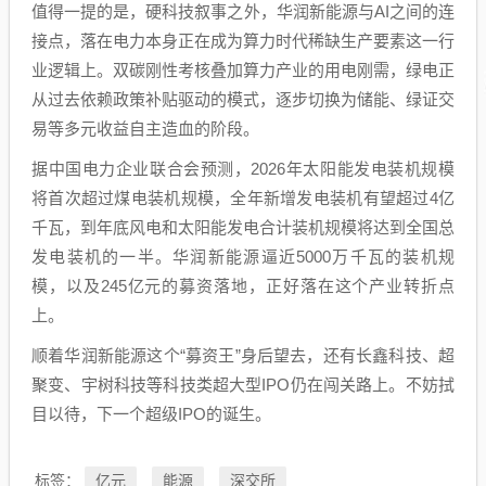
值得一提的是，硬科技叙事之外，华润新能源与AI之间的连
接点，落在电力本身正在成为算力时代稀缺生产要素这一行
业逻辑上。双碳刚性考核叠加算力产业的用电刚需，绿电正
从过去依赖政策补贴驱动的模式，逐步切换为储能、绿证交
易等多元收益自主造血的阶段。
据中国电力企业联合会预测，2026年太阳能发电装机规模
将首次超过煤电装机规模，全年新增发电装机有望超过4亿
千瓦，到年底风电和太阳能发电合计装机规模将达到全国总
发电装机的一半。华润新能源逼近5000万千瓦的装机规
模，以及245亿元的募资落地，正好落在这个产业转折点
上。
顺着华润新能源这个“募资王”身后望去，还有长鑫科技、超
聚变、宇树科技等科技类超大型IPO仍在闯关路上。不妨拭
目以待，下一个超级IPO的诞生。
亿元
能源
深交所
标签：