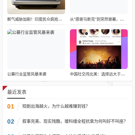
断气威胁加剧！印度民众疯抢电磁炉 制造商将从中国空运部件
从“感谢马斯克”到突然谢幕，千问核心负责人林俊旸自宣卸任
公募行业监管风暴来袭
中国社交闯北美：选择远大于努力
最近发表
01
短剧出海越火，为什么越难赚到钱？
02
叙事完美、现实残酷，瑷科缦全程抗衰为何叫好不叫座？