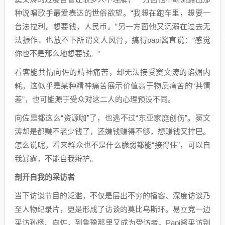
种说唱歌手最爱表达的世俗欲望。“我想在跑车里，想要一
台法拉利。想要钱，人民币。”另一方面他又沉溺在过去无
法振作、也放不下所谓文人风骨，搞得papi酱直说：“感觉
你也不是那么地想要钱。”
看客能共情向佐的精神痛苦，却无法接受窦文涛的谄媚内
耗。这似乎是某种精神痛苦展示价值高于物质痛苦的“共情
差”，也可能源于受众对这二人的心理预设不同。
向佐是都这么“资源咖”了，也逃不过“东亚家庭创伤”。窦文
涛却是都赚不老少钱了，还嫌钱赚得不够，想赚钱又拧巴。
怎么说呢，看来群众也不是什么脆弱都能“接得住”，可以自
我暴露，不能自我辩护。
剖开自我的采访者
当下访谈节目的泛滥，不仅是层出不穷的播客、深度访谈乃
至人物纪录片，更是形成了访谈的莫比乌斯环。易立竞一边
采访孙杨、向佐，到鲁豫那里又成为受访者。Papi酱采访别