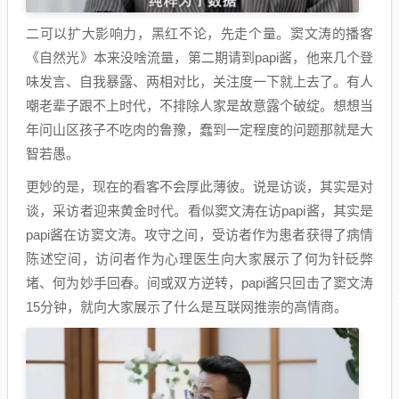
二可以扩大影响力，黑红不论，先走个量。窦文涛的播客
《自然光》本来没啥流量，第二期请到papi酱，他来几个登
味发言、自我暴露、两相对比，关注度一下就上去了。有人
嘲老辈子跟不上时代，不排除人家是故意露个破绽。想想当
年问山区孩子不吃肉的鲁豫，蠢到一定程度的问题那就是大
智若愚。
更妙的是，现在的看客不会厚此薄彼。说是访谈，其实是对
谈，采访者迎来黄金时代。看似窦文涛在访papi酱，其实是
papi酱在访窦文涛。攻守之间，受访者作为患者获得了病情
陈述空间，访问者作为心理医生向大家展示了何为针砭弊
堵、何为妙手回春。间或双方逆转，papi酱只回击了窦文涛
15分钟，就向大家展示了什么是互联网推崇的高情商。