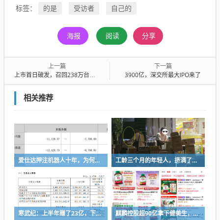
的是
受访者
自己的
标签：
海报
阅读
分享
上一篇
下一篇
上市首日破发，召回238万台充电宝后，“北大学霸”携安克创新IPO
3900亿，深交所最大IPO来了
相关推荐
爱仕达押注机器人十年，为何陷入亏损困局？
工龄三个月的年轻人，挤满了折扣零食店
寒武纪：上半年赚了23亿，下半年要看交付
麒麟控股超90亿拿下健美生，为何超300亿资本一周内“疯抢”VMS？