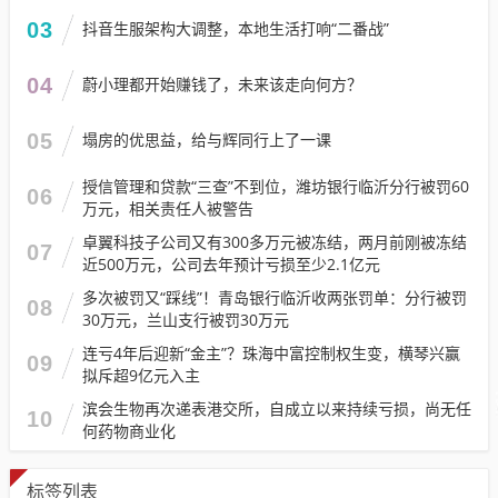
03
抖音生服架构大调整，本地生活打响“二番战”
04
蔚小理都开始赚钱了，未来该走向何方？
05
塌房的优思益，给与辉同行上了一课
授信管理和贷款“三查”不到位，潍坊银行临沂分行被罚60
06
万元，相关责任人被警告
卓翼科技子公司又有300多万元被冻结，两月前刚被冻结
07
近500万元，公司去年预计亏损至少2.1亿元
多次被罚又“踩线”！青岛银行临沂收两张罚单：分行被罚
08
30万元，兰山支行被罚30万元
连亏4年后迎新“金主”？珠海中富控制权生变，横琴兴赢
09
拟斥超9亿元入主
滨会生物再次递表港交所，自成立以来持续亏损，尚无任
10
何药物商业化
标签列表