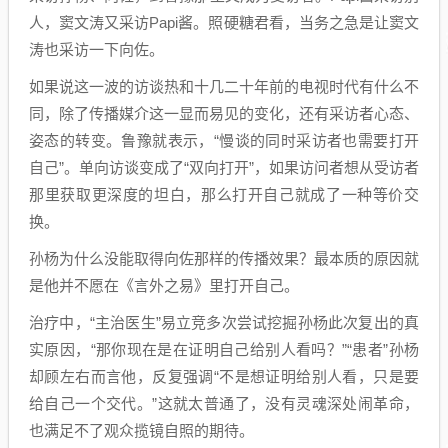
人，窦文涛又采访Papi酱。照硬糖君看，当务之急是让窦文
涛也采访一下向佐。
如果说这一波的访谈热和十几二十年前的电视时代有什么不
同，除了传播媒介这一显而易见的变化，还有采访者心态、
姿态的转变。鲁豫就表示，“慢谈的同时采访者也需要打开
自己”。单向访谈变成了“双向打开”，如果访问者想从受访者
那里获取更深度的坦白，那么打开自己就成了一种等价交
换。
孙杨为什么没能取得向佐那样的传播效果？最本质的原因就
是他并不愿在《言外之易》里打开自己。
治疗中，“主治医生”易立竞多次尝试挖掘孙杨此次复出的真
实原因，“那你现在是在证明自己给别人看吗？”“患者”孙杨
却顾左右而言他，反复强调“不是想证明给别人看，只是要
给自己一个交代。”这就太普通了，没有灵魂深处闹革命，
也满足不了观众揽镜自照的期待。