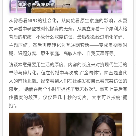
从孙杨看NPD的社会化，从向佐看原生家庭的影响，从窦
文涛看中老登被时代抛弃的无奈，从易立竞看一个犀利人格
背后的疮痍。不管什么深度访谈，最后都会经过消化解码、
主题压缩，然后再度转化为互联网套话——变成奥德赛时
期、课题分离、原生家庭、高敏人格、自我厌恶等等。
访谈本意是要用生活的厚度、内容的长度来对抗现代生活的
单薄与碎片化，但在传播中再次成了“金句体”，简直是当代
人的南辕北辙。经常看到人们在社媒发布自己看完某访谈的
感受，“她俩在两个小时里拥抱了我无数次”。事实上最后有
传播度的段落，仅仅是几十秒的切片，大家可以按需“拥
抱”。