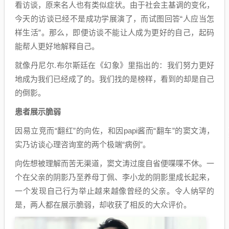
看访谈，原来名人也有类似症状。由于社会主基调的变化，
今天的访谈已经不是成功学展演了，而试图回答“人应当怎
样生活”。那么，即便访谈不能让人成为更好的自己，起码
能帮人更好地解释自己。
就像丹尼尔.布尔斯廷在《幻象》里指出的：我们努力更好
地成为我们已经成了的。我们找的是榜样，看到的却是自己
的倒影。
患者展示脆弱
因易立竞而“翻红”的向佐，和因papi酱而“翻车”的窦文涛，
实乃访谈心理咨询室的两个极端“病例”。
向佐想被理解而苦无渠道，窦文涛过度自省便喋喋不休。一
个在父亲的阴影乃至养母丁佩、李小龙的阴影里成长起来，
一个发现自己行为举止越来越像曾经的父亲。令人纳罕的
是，两人都在展示脆弱，却收获了相反的大众评价。