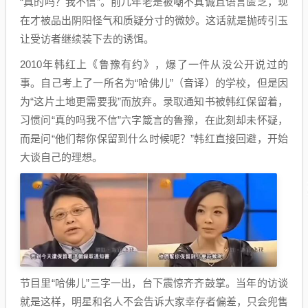
“真的吗？我不信”。前几年老是被嘲不真诚且语言匮乏，现
在才被品出阴阳怪气和质疑分寸的微妙。这话就是抛砖引玉
让受访者继续装下去的诱饵。
2010年韩红上《鲁豫有约》，爆了一件从没公开说过的
事。自己考上了一所名为“哈佛儿”（音译）的学校，但是因
为“这片土地更需要我”而放弃。录取通知书被韩红保留着，
习惯问“真的吗我不信”六字箴言的鲁豫，在此刻却未怀疑，
而是问“他们帮你保留到什么时候呢？”韩红直接回避，开始
大谈自己的理想。
节目里“哈佛儿”三字一出，台下震惊齐齐鼓掌。当年的访谈
就是这样，明星和名人不会告诉大家幸存者偏差，只会兜售