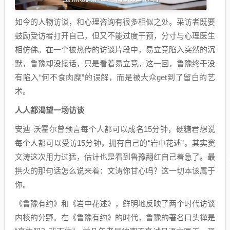
如今的人物访谈，和心理咨询有很多相似之处。采访者既要
鼓励受访者打开自己，但又不能过度干预，分寸与心理医生
相仿佛。在一个被热传的访谈片段中，易立竞陷入突然的沉
默，鲁豫却没接话，只是看着易立竞。这一回，鲁豫终于没
有陷入“何不食肉糜”的误解，而是被大众get到了留白的艺
术。
人人都渴望一场访谈
安迪·沃霍尔曾预言每个人都可以成名15分钟，硬糖君想说
每个人都可以受访15分钟，拥有自己的“岩中花述”。其实窦
文涛这次用力过猛，估计也是看到鲁豫翻红自己着急了。最
拱火的那句话怎么说来着：文涛你甘心吗？这一切本该属于
你。
《鲁豫有约》和《岩中花述》，鲜明地反映了两个时代访谈
内核的分野。在《鲁豫有约》的时代，鲁豫的著名口头禅是