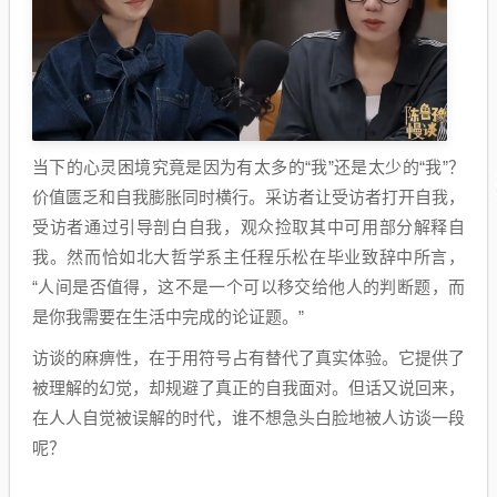
当下的心灵困境究竟是因为有太多的“我”还是太少的“我”？
价值匮乏和自我膨胀同时横行。采访者让受访者打开自我，
受访者通过引导剖白自我，观众捡取其中可用部分解释自
我。然而恰如北大哲学系主任程乐松在毕业致辞中所言，
“人间是否值得，这不是一个可以移交给他人的判断题，而
是你我需要在生活中完成的论证题。”
访谈的麻痹性，在于用符号占有替代了真实体验。它提供了
被理解的幻觉，却规避了真正的自我面对。但话又说回来，
在人人自觉被误解的时代，谁不想急头白脸地被人访谈一段
呢？