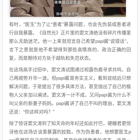
有时，“医生”为了让“患者”暴露问题，也会先伪装成患者进
行自我暴露。《自然光》正片里的窦文涛绝没有碎片传播里
那么无助迷茫。他一上来就坦言自己希望papi酱“说错话”，
言下之意就是他不希望得到那些高情商的、政治正确的回
复，而是期待对方处于越轨和失范状态。
在这场高手过招中，窦文涛试图通过袒露伤痕寻求共鸣，自
己再顺势升华一波。但papi酱是务实主义，看到症结后只想
解决问题，于是提出了很多具体方法，甚至抛出了自己的植
物人父亲加以阐述。窦文涛一计不成，又问papi酱为什么不
叫父亲的新妻子妈妈。papi酱讲了自己不叫的理由，窦文涛
还说：“你这样对吗？”
除了惊讶窦文涛到了知天命的年纪还如此拧巴，硬糖君更惊
讶他在这场访谈里暴露的狡黠。作为伪患者，他想要医生p