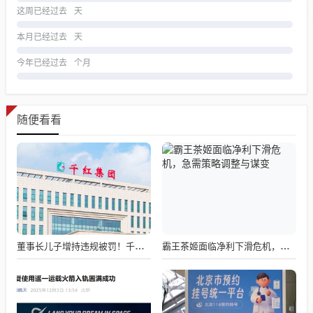
这周已经过去
天
本月已经过去
天
今年已经过去
个月
随便看看
董事长儿子增持违规被罚！千红制药市值128亿，半年净赚2.58亿却踩雷信托5年
霸王茶姬面临净利下滑危机，急需策略调整与谋变