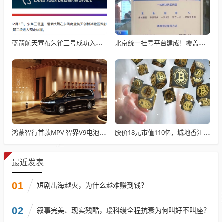
蓝箭航天宣布朱雀三号成功入轨，技术突破五大项，深入排查回收失败原因
北京统一挂号平台建成！覆盖近300家二三甲医院号源
鸿蒙智行首款MPV 智界V9电池信息曝光：WLTC最远续航223km
股价18元市值110亿，城地香江却被查出连续7季财报失真
最近发表
01
短剧出海越火，为什么越难赚到钱？
02
叙事完美、现实残酷，瑷科缦全程抗衰为何叫好不叫座？