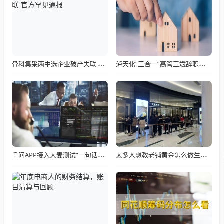
骨科集采两中选企业破产失联 官方罕见通报
泸天化“三合一”高管王斌辞职：高管变动叠加财务、业绩双重压力，公司进入阶段性调整期
千问APP接入大麦测试“一句话买电影票”
太多人想教老铺黄金怎么做生意了