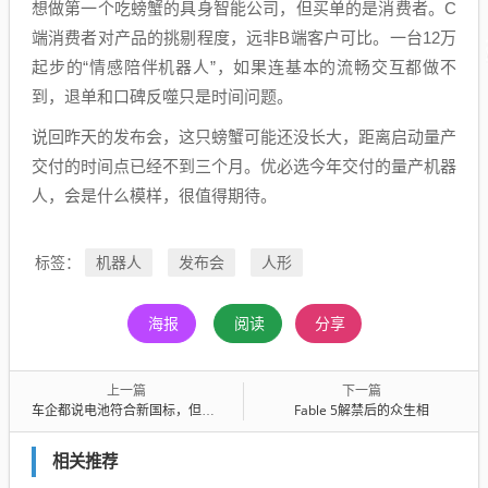
想做第一个吃螃蟹的具身智能公司，但买单的是消费者。C
端消费者对产品的挑剔程度，远非B端客户可比。一台12万
起步的“情感陪伴机器人”，如果连基本的流畅交互都做不
到，退单和口碑反噬只是时间问题。
说回昨天的发布会，这只螃蟹可能还没长大，距离启动量产
交付的时间点已经不到三个月。优必选今年交付的量产机器
人，会是什么模样，很值得期待。
机器人
发布会
人形
标签：
海报
阅读
分享
上一篇
下一篇
车企都说电池符合新国标，但没人敢写进合同
Fable 5解禁后的众生相
相关推荐