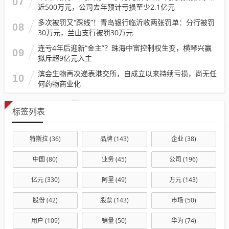
07
近500万元，公司去年预计亏损至少2.1亿元
多次被罚又“踩线”！青岛银行临沂收两张罚单：分行被罚
08
30万元，兰山支行被罚30万元
连亏4年后迎新“金主”？珠海中富控制权生变，横琴兴赢
09
拟斥超9亿元入主
滨会生物再次递表港交所，自成立以来持续亏损，尚无任
10
何药物商业化
标签列表
特斯拉
(36)
品牌
(143)
企业
(38)
中国
(80)
业务
(45)
公司
(196)
亿元
(330)
阿里
(49)
万元
(143)
股份
(42)
股票
(143)
市场
(50)
用户
(109)
销量
(50)
华为
(74)