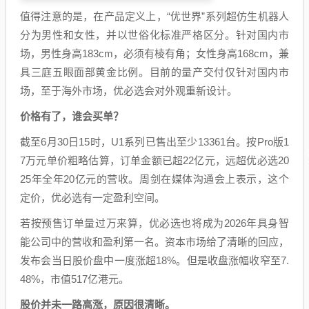
值得注意的是，在产品定义上，“优世界”系列超仿生机器人
分为男性和女性，并以世俗化标准严格区分。针对国内市
场，男性身高183cm，必须有棱有角；女性身高168cm，兼
具三庭五眼面部黄金比例。目前的量产交付仅针对国内市
场，至于海外市场，优必选会对外观重新设计。
价格有了，谁会买单？
截至6月30日15时，U1系列已售出至少13361台。按Pro版1
7万元单价粗略估算，订单金额已超22亿元，远超优必选20
25年全年20亿元的营收。周剑在媒体沟通会上表示，这个
定价，优必选有一定盈利空间。
若按预售订单量过万来算，优必选也将成为2026年具身智
能公司中的营收和盈利第一名。资本市场给了清晰的回应，
发布会当日股价盘中一度涨超18%。但是收盘涨幅收窄至7.
48%，市值517亿港元。
股价并未一路高涨，原因很清晰。