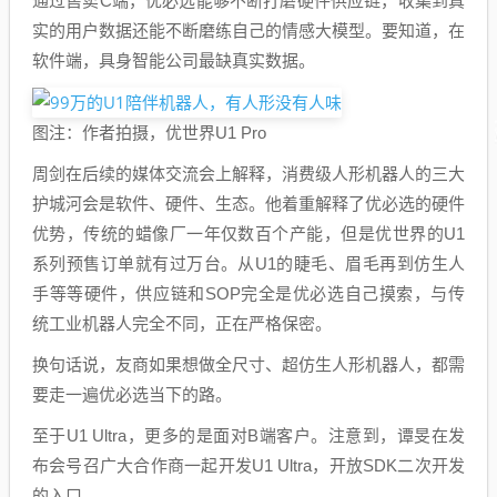
通过售卖C端，优必选能够不断打磨硬件供应链，收集到真
实的用户数据还能不断磨练自己的情感大模型。要知道，在
软件端，具身智能公司最缺真实数据。
图注：作者拍摄，优世界U1 Pro
周剑在后续的媒体交流会上解释，消费级人形机器人的三大
护城河会是软件、硬件、生态。他着重解释了优必选的硬件
优势，传统的蜡像厂一年仅数百个产能，但是优世界的U1
系列预售订单就有过万台。从U1的睫毛、眉毛再到仿生人
手等等硬件，供应链和SOP完全是优必选自己摸索，与传
统工业机器人完全不同，正在严格保密。
换句话说，友商如果想做全尺寸、超仿生人形机器人，都需
要走一遍优必选当下的路。
至于U1 Ultra，更多的是面对B端客户。注意到，谭旻在发
布会号召广大合作商一起开发U1 Ultra，开放SDK二次开发
的入口。