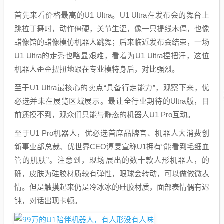
首先来看价格最高的U1 Ultra。U1 Ultra在发布会的舞台上
跳拉丁舞时，动作僵硬，关节生涩，像一只提线木偶，也像
蜡像馆的蜡像模仿机器人跳舞；后来临近发布会结束，一场
U1 Ultra的走秀也略显艰难，看着为U1 Ultra捏把汗，这位
机器人歪歪扭扭地跟在专业模特身后，对比强烈。
至于U1 Ultra最核心的卖点“具备行走能力”，观察下来，优
必选并未在展览区域展示。最让全行业期待的Ultra版，目
前还摸不到，观众们只能与静态的机器人U1 Pro互动。
至于U1 Pro机器人，优必选首席品牌官、机器人大消费创
新事业部总裁、优世界CEO谭旻宣称U1拥有“能看到毛细血
管的肌肤”。注意到，现场展出的数十款人形机器人，的
确，皮肤为硅胶材质较有弹性，眼球会转动，可以做做微表
情。但是触摸起来仍是冷冰冰的硅胶材质，面部表情偶有迟
钝，对话出现卡顿。