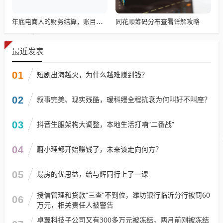
同花顺筹码分布查看详解攻略
年底电商人的财务结算，账目清算与回顾
最近发表
01
短剧出海越火，为什么越难赚到钱？
02
叙事完美、现实残酷，瑷科缦全程抗衰为何叫好不叫座？
03
抖音生服架构大调整，本地生活打响“二番战”
04
蔚小理都开始赚钱了，未来该走向何方？
05
塌房的优思益，给与辉同行上了一课
授信管理和贷款“三查”不到位，潍坊银行临沂分行被罚60
06
万元，相关责任人被警告
卓翼科技子公司又有300多万元被冻结，两月前刚被冻结