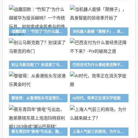
战魔田默｜“竹知了”为什么越被华为投诉越响？一个传统玩具，如何变成全民参与的传播机器？
当机器人能够「爬梯子」，具身智能的验收季开始了
别让马斯克跑了？别误读了马斯克的命门
巴西支付为什么曾经贵还降不下来？-Pix的破局之道
黎彼得：从香港街头写进港乐黄金时代
AI时代，效率正在消灭学徒期
蔡东青四年“换电”亏出血，胞弟蔡晓东搭上泡泡玛特获利超1283倍成“潮汕巴菲特”
上海人气前三的商场，为什么越来越土了？