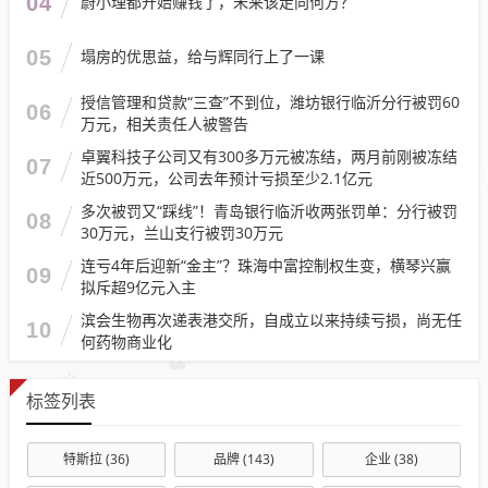
04
蔚小理都开始赚钱了，未来该走向何方？
05
塌房的优思益，给与辉同行上了一课
授信管理和贷款“三查”不到位，潍坊银行临沂分行被罚60
06
万元，相关责任人被警告
卓翼科技子公司又有300多万元被冻结，两月前刚被冻结
07
近500万元，公司去年预计亏损至少2.1亿元
多次被罚又“踩线”！青岛银行临沂收两张罚单：分行被罚
08
30万元，兰山支行被罚30万元
连亏4年后迎新“金主”？珠海中富控制权生变，横琴兴赢
09
拟斥超9亿元入主
滨会生物再次递表港交所，自成立以来持续亏损，尚无任
10
何药物商业化
标签列表
特斯拉
(36)
品牌
(143)
企业
(38)