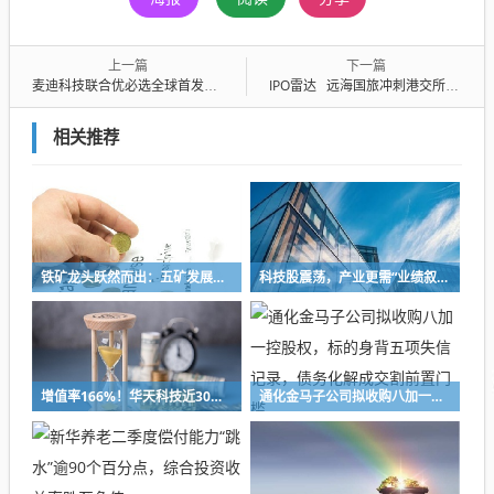
上一篇
下一篇
麦迪科技联合优必选全球首发优麦康养机器人 全链路AI医疗战略闭环成型
IPO雷达 远海国旅冲刺港交所：去年净利增速回落，客户集中度较高
相关推荐
铁矿龙头跃然而出：五矿发展重组铸就A股铁矿采选重要平台
科技股震荡，产业更需“业绩叙事”
增值率166%！华天科技近30亿元并购下周上会，标的华羿微电曾终止IPO
通化金马子公司拟收购八加一控股权，标的身背五项失信记录，债务化解成交割前置门槛