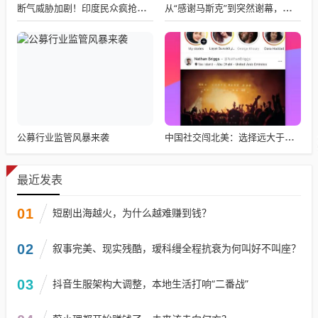
断气威胁加剧！印度民众疯抢电磁炉 制造商将从中国空运部件
从“感谢马斯克”到突然谢幕，千问核心负责人林俊旸自宣卸任
公募行业监管风暴来袭
中国社交闯北美：选择远大于努力
最近发表
01
短剧出海越火，为什么越难赚到钱？
02
叙事完美、现实残酷，瑷科缦全程抗衰为何叫好不叫座？
03
抖音生服架构大调整，本地生活打响“二番战”