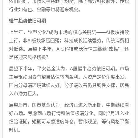
依旧向好，市场风格将趋于均衡，除了部分科技股外，传统
行业如有色、金融等也将迎来机会。
慢牛趋势依旧可期
上半年，“K型分化”成为市场的核心关键词——AI板块持续
上行，非AI板块承压回落；科技成长延续强势，传统消费相
对低迷。展望下半年，A股科技成长行情是继续“独舞”，还
是将迎来风格切换？
展望下半年，平安基金认为，A股慢牛趋势依旧可期。市场
主导驱动因素有望自估值转向盈利。从资产定价角度出发，
国内分母端环境延续友好，分子端改善仍具韧性支撑，居民
入市潜力巨大。
展望后市，国泰基金认为，经济正进入新周期，中期继续看
好市场。考虑到市场行情和估值极端分化，同时7月进入业
绩验证期，短期可考虑适度降仓，暂作观望，等待风格平衡
时机。