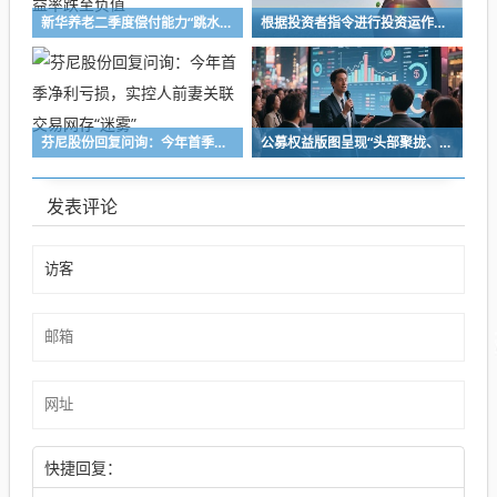
新华养老二季度偿付能力“跳水”逾90个百分点，综合投资收益率跌至负值
根据投资者指令进行投资运作！长兴万乘私募及时任副总经理收警示函
芬尼股份回复问询：今年首季净利亏损，实控人前妻关联交易网存“迷雾”
公募权益版图呈现“头部聚拢、中小深耕”格局 百亿级主动权益基金扩容至72只，16家公募主动权益规模突破千亿元
发表评论
快捷回复：