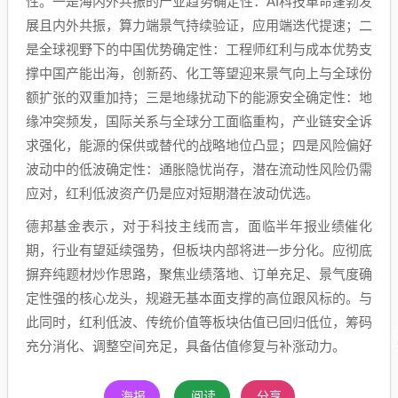
性。一是海内外共振的产业趋势确定性：AI科技革命蓬勃发
展且内外共振，算力端景气持续验证，应用端迭代提速；二
是全球视野下的中国优势确定性：工程师红利与成本优势支
撑中国产能出海，创新药、化工等望迎来景气向上与全球份
额扩张的双重加持；三是地缘扰动下的能源安全确定性：地
缘冲突频发，国际关系与全球分工面临重构，产业链安全诉
求强化，能源的保供或替代的战略地位凸显；四是风险偏好
波动中的低波确定性：通胀隐忧尚存，潜在流动性风险仍需
应对，红利低波资产仍是应对短期潜在波动优选。
德邦基金表示，对于科技主线而言，面临半年报业绩催化
期，行业有望延续强势，但板块内部将进一步分化。应彻底
摒弃纯题材炒作思路，聚焦业绩落地、订单充足、景气度确
定性强的核心龙头，规避无基本面支撑的高位跟风标的。与
此同时，红利低波、传统价值等板块估值已回归低位，筹码
充分消化、调整空间充足，具备估值修复与补涨动力。
海报
阅读
分享