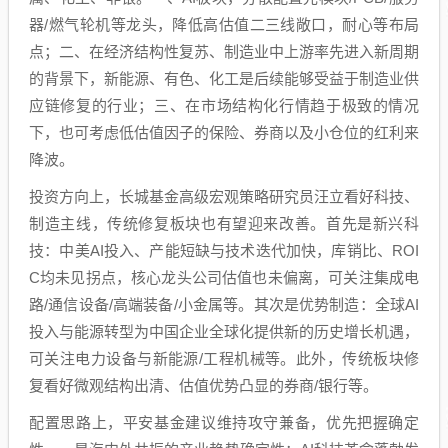
器/燃气轮机等龙头，降低高估值二三线敞口，耐心等布局
点；二、在经济结构性复苏、制造业中上游率先进入新周期
的背景下，新能源、有色、化工是后续能够受益于制造业供
应链修复的行业；三、在市场结构化行情趋于极致的情况
下，也可考虑低估值因子的保险、券商以及小仓位的红利来
降波。
投资方向上，长城基金高级宏观策略研究员汪立看好科技、
制造主线，传统修复板块也有望迎来改善。首先是新兴科
技：中美AI投入、产能短缺与技术迭代加快，库销比、ROI
C均未见拐点，核心龙头公司估值也未偏离，可关注集成电
路/通信设备/高端装备/小金属等。其次是优势制造：全球AI
投入与能源转型为中国企业全球化提供新的历史增长机遇，
可关注电力设备与新能源/工程机械等。此外，传统板块修
复看好微观结构出清、估值优势凸显的券商/银行等。
配置思路上，平安基金建议维持攻守兼备，优先把握确定