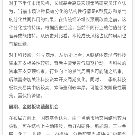
对于下半年市场风格，长城基金高级宏观策略研究员汪立认
为，当前市场这种极端分化的结构性行情是K型复苏和景气
度分化共同作用的结果，在传统经济增长预期改善之前，这
种分化或将持续。根据历史经验，当前不同行业的估值分化
差异或能维持。从历史对比看，本轮成长风格占优的周期也
有望延续。
对于科技股，汪立表示，从历史上看，A股整体表现与科技
资本开支相关性较强，背后主要受景气周期拉动。当科技的
资本开支见顶结束，行业向上的景气周期也可能随之结束，
后续需密切关注科技资本开支周期变化。同时，二季度科技
板块交易集中度较高、筹码盈利较丰厚，可能引发阶段性震
荡，需保持警惕。
周期、金融板块蕴藏机会
在布局方向上，国泰基金认为，由于当前市场交易结构较为
极致，可在结构上主动降波，看好AI硬件、新能源、工业金
属、化工、非银。一、AI板块，分散配置光模块/PCB/服务