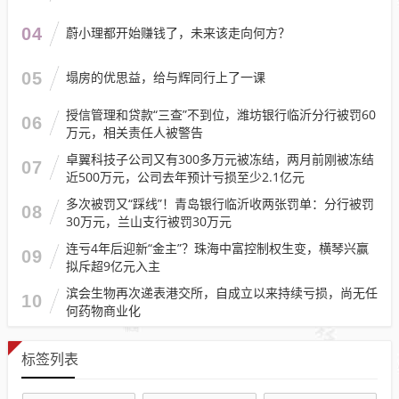
04
蔚小理都开始赚钱了，未来该走向何方？
05
塌房的优思益，给与辉同行上了一课
授信管理和贷款“三查”不到位，潍坊银行临沂分行被罚60
06
万元，相关责任人被警告
卓翼科技子公司又有300多万元被冻结，两月前刚被冻结
07
近500万元，公司去年预计亏损至少2.1亿元
多次被罚又“踩线”！青岛银行临沂收两张罚单：分行被罚
08
30万元，兰山支行被罚30万元
连亏4年后迎新“金主”？珠海中富控制权生变，横琴兴赢
09
拟斥超9亿元入主
滨会生物再次递表港交所，自成立以来持续亏损，尚无任
10
何药物商业化
标签列表