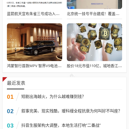
蓝箭航天宣布朱雀三号成功入轨，技术突破五大项，深入排查回收失败原因
北京统一挂号平台建成！覆盖近300家二三甲医院号源
鸿蒙智行首款MPV 智界V9电池信息曝光：WLTC最远续航223km
股价18元市值110亿，城地香江却被查出连续7季财报失真
最近发表
01
短剧出海越火，为什么越难赚到钱？
02
叙事完美、现实残酷，瑷科缦全程抗衰为何叫好不叫座？
03
抖音生服架构大调整，本地生活打响“二番战”