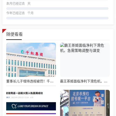
本月已经过去
天
今年已经过去
个月
随便看看
董事长儿子增持违规被罚！千红制药市值128亿，半年净赚2.58亿却踩雷信托5年
霸王茶姬面临净利下滑危机，急需策略调整与谋变