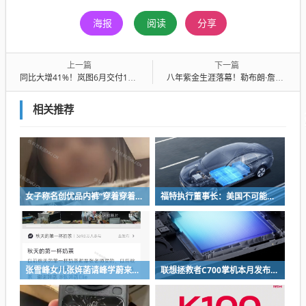
海报
阅读
分享
上一篇
下一篇
同比大增41%！岚图6月交付14223辆：国产FUV追光S即将开启预售
八年紫金生涯落幕！勒布朗·詹姆斯正式告别湖人
相关推荐
女子称名创优品内裤“穿着穿着掉了”让其颜面尽失 品牌方客服回应：已启动紧急调查
福特执行董事长：美国不可能永远把中国车企挡在门外 进来也有信心击败
张雪峰女儿张姩菡请峰学蔚来员工喝立秋奶茶 往年都是张雪峰买单
联想拯救者C700掌机本月发布：掌中玩3A 畅玩9小时不插电