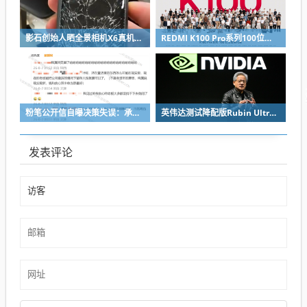
影石创始人晒全景相机X6真机：硬扛一颗子弹没穿透
REDMI K100 Pro系列100位工程师代表亮相：设计、工程K90原班人马操刀
粉笔公开信自曝决策失误：承认鸡贼 蹭热度 舍不得成本想多收钱
英伟达测试降配版Rubin Ultra GPU：HBM短缺下芯片厂商如何破局
发表评论