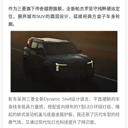
作为三菱旗下传奇越野旗舰，全新帕杰罗坚守纯粹硬派定
位，摒弃城市SUV的圆润设计，延续经典方盒子车身轮
廓。
新车采用三菱全新Dynamic Shell设计语言，平直硬朗的车
身线条极具力量感，搭配竖向排布的T型LED环绕灯组、隆
起的蚌式发动机盖与底盘金属护板，既还原了历代车型的经
典气场，又通过现代化灯光科技提升了辨识度。