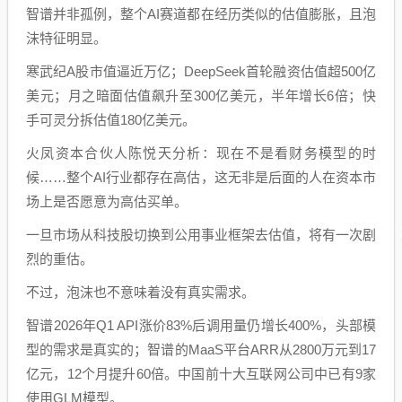
智谱并非孤例，整个AI赛道都在经历类似的估值膨胀，且泡
沫特征明显。
寒武纪A股市值逼近万亿；DeepSeek首轮融资估值超500亿
美元；月之暗面估值飙升至300亿美元，半年增长6倍；快
手可灵分拆估值180亿美元。
火凤资本合伙人陈悦天分析：现在不是看财务模型的时
候……整个AI行业都存在高估，这无非是后面的人在资本市
场上是否愿意为高估买单。
一旦市场从科技股切换到公用事业框架去估值，将有一次剧
烈的重估。
不过，泡沫也不意味着没有真实需求。
智谱2026年Q1 API涨价83%后调用量仍增长400%，头部模
型的需求是真实的；智谱的MaaS平台ARR从2800万元到17
亿元，12个月提升60倍。中国前十大互联网公司中已有9家
使用GLM模型。