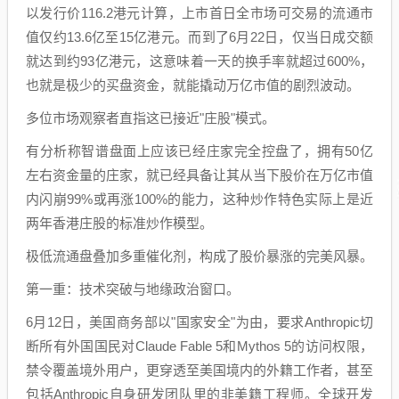
以发行价116.2港元计算，上市首日全市场可交易的流通市
值仅约13.6亿至15亿港元。而到了6月22日，仅当日成交额
就达到约93亿港元，这意味着一天的换手率就超过600%，
也就是极少的买盘资金，就能撬动万亿市值的剧烈波动。
多位市场观察者直指这已接近"庄股"模式。
有分析称智谱盘面上应该已经庄家完全控盘了，拥有50亿
左右资金量的庄家，就已经具备让其从当下股价在万亿市值
内闪崩99%或再涨100%的能力，这种炒作特色实际上是近
两年香港庄股的标准炒作模型。
极低流通盘叠加多重催化剂，构成了股价暴涨的完美风暴。
第一重：技术突破与地缘政治窗口。
6月12日，美国商务部以"国家安全"为由，要求Anthropic切
断所有外国国民对Claude Fable 5和Mythos 5的访问权限，
禁令覆盖境外用户，更穿透至美国境内的外籍工作者，甚至
包括Anthropic自身研发团队里的非美籍工程师。全球开发