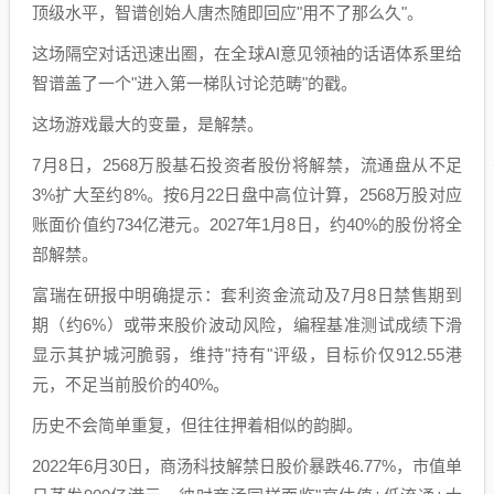
顶级水平，智谱创始人唐杰随即回应"用不了那么久"。
这场隔空对话迅速出圈，在全球AI意见领袖的话语体系里给
智谱盖了一个"进入第一梯队讨论范畴"的戳。
这场游戏最大的变量，是解禁。
7月8日，2568万股基石投资者股份将解禁，流通盘从不足
3%扩大至约8%。按6月22日盘中高位计算，2568万股对应
账面价值约734亿港元。2027年1月8日，约40%的股份将全
部解禁。
富瑞在研报中明确提示：套利资金流动及7月8日禁售期到
期（约6%）或带来股价波动风险，编程基准测试成绩下滑
显示其护城河脆弱，维持"持有"评级，目标价仅912.55港
元，不足当前股价的40%。
历史不会简单重复，但往往押着相似的韵脚。
2022年6月30日，商汤科技解禁日股价暴跌46.77%，市值单