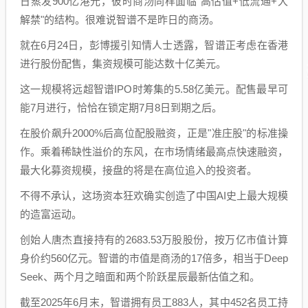
日蒸发900亿港元，彼时商汤同样面临"高估值+低流通+大
解禁"的结构。很难说智谱不是昨日的商汤。
就在6月24日，彭博援引知情人士透露，智谱正考虑在香港
进行股份配售，集资规模可能达数十亿美元。
这一规模将远超智谱IPO时筹集的5.58亿美元。配售最早可
能7月进行，恰恰在锁定期7月8日到期之后。
在股价飙升2000%后高位配股融资，正是"准庄股"的标准操
作。乘着稀缺性溢价的东风，在市场情绪最高点快速融资，
最大化募资规模，接盘的将是在高位追入的投资者。
不得不承认，这场资本狂欢确实创造了中国AI史上最大规模
的造富运动。
创始人唐杰直接持有的2683.53万股股份，按万亿市值计算
身价约560亿元。智谱的市值是商汤的17倍多，相当于Deep
Seek、两个月之暗面和两个阶跃星辰最新估值之和。
截至2025年6月末，智谱拥有员工883人，其中452名员工持