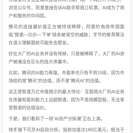
浏览公众号，而是直接告诉AI助手帮我订机票，AI成为了用
户和服务的中间层。
腾讯的连接器价值正在被持续稀释；阿里的电商帝国面
临"搜索—比价—下单"链条被架空的威胁；字节的推荐算法
在语义理解面前可能失去壁垒。
好在大厂的AI业务并没有垮掉，只是被稀释了，大厂的AI资
产被淹没在巨头的庞大体量中。
比如，腾讯的AI能力再强，市盈率也只有不到15倍，因为市
场给的是"腾讯"的估值，而不是"腾讯AI"的估值。
这正是智谱万亿市值揭示的最大悖论：互联网大厂的AI业务
在体量和盈利能力上远超智谱，因为不是纯模型股，无法享
受智谱的估值溢价。
于是，我们看到了一场"AI资产分拆潮"正在上演。
快手旗下可灵AI启动分拆，投前估值达180亿美元，相当于