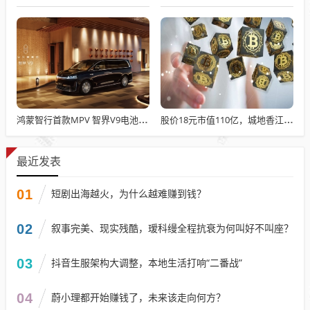
鸿蒙智行首款MPV 智界V9电池信息曝光：WLTC最远续航223km
股价18元市值110亿，城地香江却被查出连续7季财报失真
最近发表
01
短剧出海越火，为什么越难赚到钱？
02
叙事完美、现实残酷，瑷科缦全程抗衰为何叫好不叫座？
03
抖音生服架构大调整，本地生活打响“二番战”
04
蔚小理都开始赚钱了，未来该走向何方？