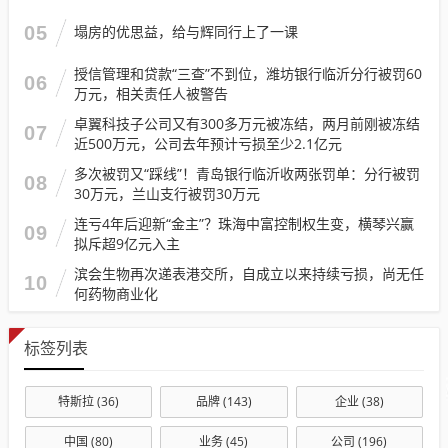
05
塌房的优思益，给与辉同行上了一课
授信管理和贷款“三查”不到位，潍坊银行临沂分行被罚60
06
万元，相关责任人被警告
卓翼科技子公司又有300多万元被冻结，两月前刚被冻结
07
近500万元，公司去年预计亏损至少2.1亿元
多次被罚又“踩线”！青岛银行临沂收两张罚单：分行被罚
08
30万元，兰山支行被罚30万元
连亏4年后迎新“金主”？珠海中富控制权生变，横琴兴赢
09
拟斥超9亿元入主
滨会生物再次递表港交所，自成立以来持续亏损，尚无任
10
何药物商业化
标签列表
特斯拉
(36)
品牌
(143)
企业
(38)
中国
(80)
业务
(45)
公司
(196)