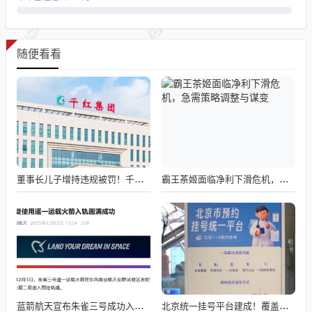
随便看看
董事长儿子增持违规被罚！千红制药市值128亿，半年净赚2.58亿却踩雷信托5年
霸王茶姬面临净利下滑危机，急需策略调整与谋变
蓝箭航天宣布朱雀三号成功入轨，技术突破五大项，深入排查回收失败原因
北京统一挂号平台建成！覆盖近300家二三甲医院号源