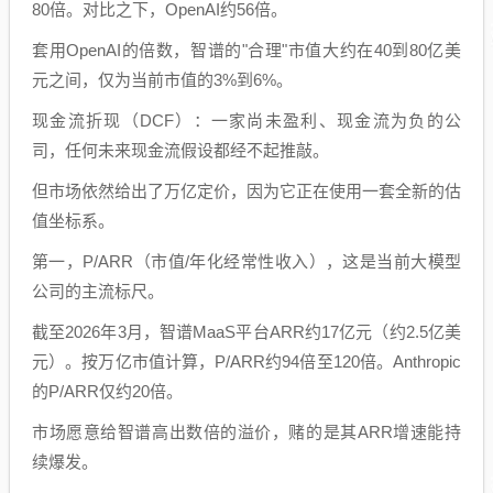
80倍。对比之下，OpenAI约56倍。
套用OpenAI的倍数，智谱的"合理"市值大约在40到80亿美
元之间，仅为当前市值的3%到6%。
现金流折现（DCF）：一家尚未盈利、现金流为负的公
司，任何未来现金流假设都经不起推敲。
但市场依然给出了万亿定价，因为它正在使用一套全新的估
值坐标系。
第一，P/ARR（市值/年化经常性收入），这是当前大模型
公司的主流标尺。
截至2026年3月，智谱MaaS平台ARR约17亿元（约2.5亿美
元）。按万亿市值计算，P/ARR约94倍至120倍。Anthropic
的P/ARR仅约20倍。
市场愿意给智谱高出数倍的溢价，赌的是其ARR增速能持
续爆发。