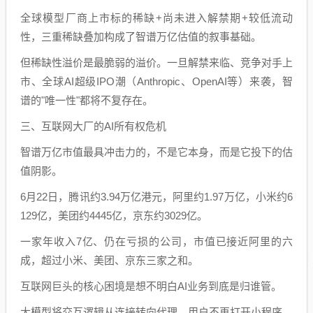
全球模型厂商上市标的稀缺+尚未进入解禁期+较低流动
性，三重稀缺叠加构成了智谱万亿估值的叙事基础。
但稀缺性溢价是最脆弱的溢价。一旦解禁来临、竞争对手上
市、全球AI超级IPO潮（Anthropic、OpenAI等）来袭，智
谱的"唯一性"都将不复存在。
三、互联网大厂的AI所有权危机
智谱万亿市值最具冲击力的，不是它本身，而是它投下的估
值阴影。
6月22日，腾讯约3.94万亿港元，阿里约1.97万亿，小米约6
129亿，美团约4445亿，京东约3029亿。
一家年收入7亿、仍在亏损的公司，市值已接近阿里的六
成，超过小米、美团、京东三家之和。
互联网巨头的核心困境是想不明白AI业务到底是归谁管。
大模型将交互逻辑从连接转向代理。用户不再打开小程序、