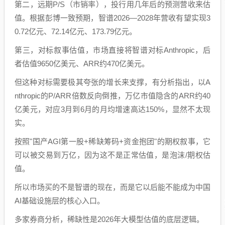
第二，远期P/S（市销率），投行用几年后的预测营收来估
值。根据彭博一致预期，智谱2026—2028年营收有望实现3
0.72亿元、72.14亿元、173.79亿元。
第三，对标叙事估值，市场直接将智谱对标Anthropic，后
者估值9650亿美元、ARR约470亿美元。
但这种对标需要极其夸张的增长来支撑，有分析指出，以A
nthropic的P/ARR倍数反向倒推，万亿市值隐含的ARR约40
亿美元，对应3月到6月的月均增速高达150%，显然不太现
实。
按照"国产AGI第一股+稀缺筹码+资金抱团"的期权叙事，它
可以被交易到万亿，因为这不是正常估值，是泡沫/期权估
值。
所以市场买的不是智谱的现在，而是它以后能不能成为中国
AI基础设施层的核心入口。
多家券商分析，稀缺性是2026年大模型估值的底层逻辑。