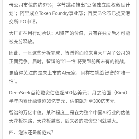
母公司市值的约67%；字节跳动推出"豆包独立股权激励计
划"；阿里成立Token Foundry事业部；百度昆仑芯已提交港
交所IPO申请。
大厂正在用行动承认：AI资产的价值，只有在独立后才可能
被充分释放。
因此，一旦这些分拆完成，智谱将面临来自大厂AI子公司的
正面竞争。届时，智谱的"唯一性"将受到前所未有的挑战。
更值得关注的是未上市的AI玩家，同样在挑战智谱的"唯一
性"。
DeepSeek首轮融资估值超500亿美元；月之暗面（Kimi）
半年内累计融资超39亿美元，估值飙升至300亿美元。
智谱的万亿市值，某种程度上是在为整个中国AI行业的估值
天花板探路，天花板越高，后来者的融资空间就越大。
四、泡沫还是新范式？