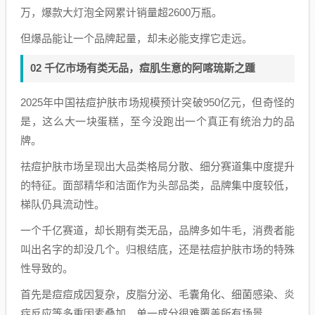
万，爆款大灯泡全网累计销量超2600万瓶。
但爆品能让一个品牌起量，却未必能支撑它走远。
02 千亿市场有类无品，痘肌生意的阿喀琉斯之踵
2025年中国祛痘护肤市场规模预计突破950亿元，但奇怪的
是，这么大一块蛋糕，至今没跑出一个真正有统治力的品
牌。
祛痘护肤市场呈现出大品类格局分散、细分赛道集中度提升
的特征。面部精华和洁面作为头部品类，品牌集中度较低，
梯队仍具流动性。
一个千亿赛道，却长期有类无品，品牌多如牛毛，消费者能
叫出名字的却没几个。归根结底，还是祛痘护肤市场的特殊
性导致的。
首先是痘痘成因复杂，皮脂分泌、毛囊角化、细菌感染、炎
症反应等多重因素叠加，单一成分很难覆盖所有场景。