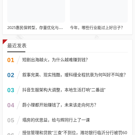
今年，哪些行业能过上好日子？
2025惠民保转型，存量优化与特药扩容策略探讨
最近发表
01
短剧出海越火，为什么越难赚到钱？
02
叙事完美、现实残酷，瑷科缦全程抗衰为何叫好不叫座？
03
抖音生服架构大调整，本地生活打响“二番战”
04
蔚小理都开始赚钱了，未来该走向何方？
05
塌房的优思益，给与辉同行上了一课
授信管理和贷款“三查”不到位，潍坊银行临沂分行被罚60