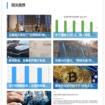
相关推荐
互联网又回到了“拉帮结派”的时代
李子园赌上2亿元，闯入银发市场
欧洲高温，热晕的外国人钻进中国新能源车里避暑
估值10亿美元，“网球女皇”的咖啡店要IPO了
百亿防晒踩刹车，价值竞争卷到“长寿科学”
蔡崇信夫妇开创千亿“合伙人式”分手