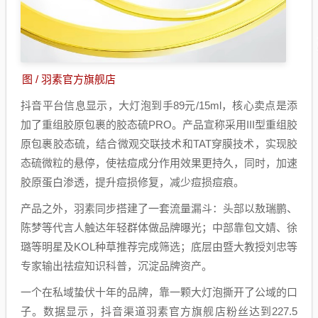
图 / 羽素官方旗舰店
抖音平台信息显示，大灯泡到手89元/15ml，核心卖点是添
加了重组胶原包裹的胶态硫PRO。产品宣称采用III型重组胶
原包裹胶态硫，结合微观交联技术和TAT穿膜技术，实现胶
态硫微粒的悬停，使祛痘成分作用效果更持久，同时，加速
胶原蛋白渗透，提升痘损修复，减少痘损痘痕。
产品之外，羽素同步搭建了一套流量漏斗：头部以敖瑞鹏、
陈梦等代言人触达年轻群体做品牌曝光；中部靠包文婧、徐
璐等明星及KOL种草推荐完成筛选；底层由暨大教授刘忠等
专家输出祛痘知识科普，沉淀品牌资产。
一个在私域蛰伏十年的品牌，靠一颗大灯泡撕开了公域的口
子。数据显示，抖音渠道羽素官方旗舰店粉丝达到227.5