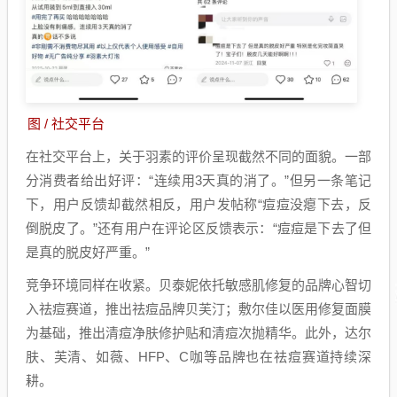
图 / 社交平台
在社交平台上，关于羽素的评价呈现截然不同的面貌。一部
分消费者给出好评：“连续用3天真的消了。”但另一条笔记
下，用户反馈却截然相反，用户发帖称“痘痘没瘪下去，反
倒脱皮了。”还有用户在评论区反馈表示：“痘痘是下去了但
是真的脱皮好严重。”
竞争环境同样在收紧。贝泰妮依托敏感肌修复的品牌心智切
入祛痘赛道，推出祛痘品牌贝芙汀；敷尔佳以医用修复面膜
为基础，推出清痘净肤修护贴和清痘次抛精华。此外，达尔
肤、芙清、如薇、HFP、C咖等品牌也在祛痘赛道持续深
耕。