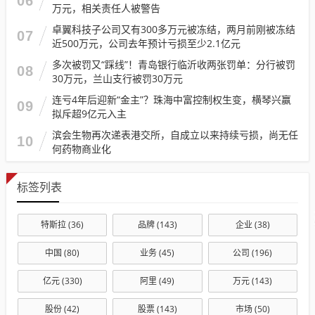
06
万元，相关责任人被警告
卓翼科技子公司又有300多万元被冻结，两月前刚被冻结
07
近500万元，公司去年预计亏损至少2.1亿元
多次被罚又“踩线”！青岛银行临沂收两张罚单：分行被罚
08
30万元，兰山支行被罚30万元
连亏4年后迎新“金主”？珠海中富控制权生变，横琴兴赢
09
拟斥超9亿元入主
滨会生物再次递表港交所，自成立以来持续亏损，尚无任
10
何药物商业化
标签列表
特斯拉
(36)
品牌
(143)
企业
(38)
中国
(80)
业务
(45)
公司
(196)
亿元
(330)
阿里
(49)
万元
(143)
股份
(42)
股票
(143)
市场
(50)