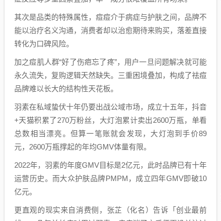
其次是品类的特殊属性，痘痘介于病症与护肤之间，品牌不
能以治疗名义沟通，消费者却以治愈期待来购买，落差直接
转化为口碑风险。
加之痘肌人群“好了伤疤忘了疼”，用户一旦问题解决就可能
永久流失，复购逻辑天然缺失。三重困境叠加，构成了祛痘
品牌难以长大的结构性天花板。
羽素在私域蛰伏十年仍要出战公域市场，成立十五年，抖音
+天猫积累了270万粉丝，大灯泡累计卖出2600万瓶，单看
总数相当漂亮。但算一笔账就会发现，大灯泡到手价89
元，2600万瓶撑起的年均GMV体量有限。
2022年，羽素的年度GMV目标是2亿元，此时品牌已有十年
运营历史。而大众护肤品牌PMPM，成立四年GMV即破10
亿元。
更直观的现实来自消费侧，张芷（化名）告诉「创业最前