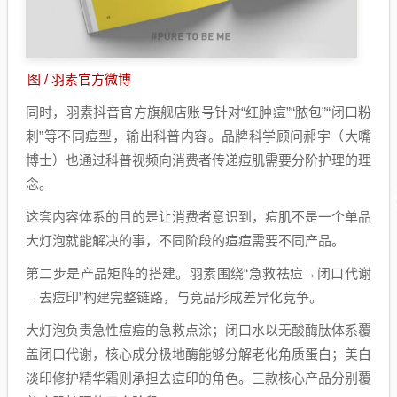
图 / 羽素官方微博
同时，羽素抖音官方旗舰店账号针对“红肿痘”“脓包”“闭口粉
刺”等不同痘型，输出科普内容。品牌科学顾问郝宇（大嘴
博士）也通过科普视频向消费者传递痘肌需要分阶护理的理
念。
这套内容体系的目的是让消费者意识到，痘肌不是一个单品
大灯泡就能解决的事，不同阶段的痘痘需要不同产品。
第二步是产品矩阵的搭建。羽素围绕“急救祛痘→闭口代谢
→去痘印”构建完整链路，与竞品形成差异化竞争。
大灯泡负责急性痘痘的急救点涂；闭口水以无酸酶肽体系覆
盖闭口代谢，核心成分极地酶能够分解老化角质蛋白；美白
淡印修护精华霜则承担去痘印的角色。三款核心产品分别覆