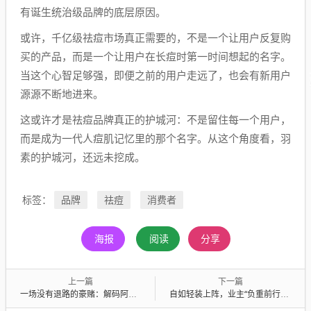
有诞生统治级品牌的底层原因。
或许，千亿级祛痘市场真正需要的，不是一个让用户反复购
买的产品，而是一个让用户在长痘时第一时间想起的名字。
当这个心智足够强，即便之前的用户走远了，也会有新用户
源源不断地进来。
这或许才是祛痘品牌真正的护城河：不是留住每一个用户，
而是成为一代人痘肌记忆里的那个名字。从这个角度看，羽
素的护城河，还远未挖成。
品牌
祛痘
消费者
标签：
海报
阅读
分享
上一篇
下一篇
一场没有退路的豪赌：解码阿里腾讯字节的AI“总攻”路线图
自如轻装上阵，业主“负重前行”？