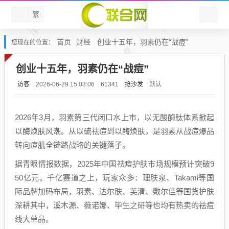
繁
首页
财经
创业十五年，羽素仍在“战痘”
您现在的位置：
创业十五年，羽素仍在“战痘”
访客
抢沙发
默认
2026-06-29 15:03:06
61341
2026年3月，羽素第三代闭口水上市，以无酸酶肽体系掀起
以酶焕肤风潮。从以硫祛痘到以酶焕肤，是羽素从战痘爆品
转向痘肌全链路战略的关键落子。
据青眼情报数据，2025年中国祛痘护肤市场规模预计突破9
50亿元。千亿赛道之上，玩家众多：理肤泉、Takami等国
际品牌加码布局，羽素、达尔肤、芙清、敷尔佳等国货护肤
深耕其中，溪木源、薇诺娜、毕生之研等也均有热卖的祛痘
线大单品。