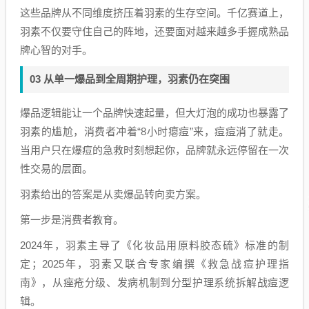
这些品牌从不同维度挤压着羽素的生存空间。千亿赛道上，
羽素不仅要守住自己的阵地，还要面对越来越多手握成熟品
牌心智的对手。
03 从单一爆品到全周期护理，羽素仍在突围
爆品逻辑能让一个品牌快速起量，但大灯泡的成功也暴露了
羽素的尴尬，消费者冲着“8小时瘪痘”来，痘痘消了就走。
当用户只在爆痘的急救时刻想起你，品牌就永远停留在一次
性交易的层面。
羽素给出的答案是从卖爆品转向卖方案。
第一步是消费者教育。
2024年，羽素主导了《化妆品用原料胶态硫》标准的制
定；2025年，羽素又联合专家编撰《救急战痘护理指
南》，从痤疮分级、发病机制到分型护理系统拆解战痘逻
辑。