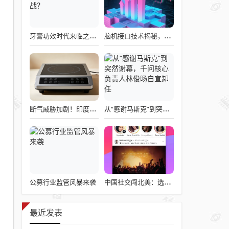
牙膏功效时代来临之际，企业应如何备战？
脑机接口技术揭秘，引领读心术革命的领跑者大盘点
断气威胁加剧！印度民众疯抢电磁炉 制造商将从中国空运部件
从“感谢马斯克”到突然谢幕，千问核心负责人林俊旸自宣卸任
公募行业监管风暴来袭
中国社交闯北美：选择远大于努力
最近发表