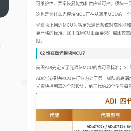
门涉
可维护性、异常恢复能力和供应链可控。模块一
嫌犯
上一
这也是为什么光模块MCU正在从通用MCU的一
篇
罪被
拘，
光模块上用的MCU为满足光通信系统对高性能
氨基
更严格的标准，属于在MCU里面要求门槛比较高的
酸龙
限。
头
02 谁在做光模块MCU？
IPO
临门
美国ADI先定义了光通信MCU的高可靠标准；S
折戟
ADI的光模块MCU在行业内处于第一梯队的高端
光模块控制器的全部设计，前三代约20个型号每年