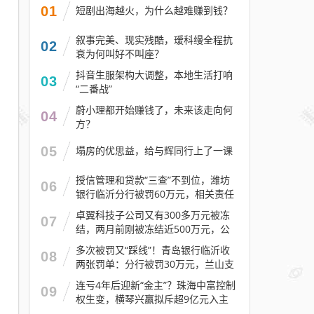
01
短剧出海越火，为什么越难赚到钱？
叙事完美、现实残酷，瑷科缦全程抗
02
衰为何叫好不叫座？
抖音生服架构大调整，本地生活打响
03
“二番战”
蔚小理都开始赚钱了，未来该走向何
04
方？
05
塌房的优思益，给与辉同行上了一课
授信管理和贷款“三查”不到位，潍坊
06
银行临沂分行被罚60万元，相关责任
人被警告
卓翼科技子公司又有300多万元被冻
07
结，两月前刚被冻结近500万元，公
司去年预计亏损至少2.1亿元
多次被罚又“踩线”！青岛银行临沂收
08
两张罚单：分行被罚30万元，兰山支
行被罚30万元
连亏4年后迎新“金主”？珠海中富控制
09
权生变，横琴兴赢拟斥超9亿元入主