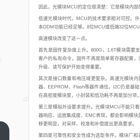
因此，光模块MCU的定位很清楚：它是模块内
低速光模块时代，MCU的技术要求相对可控。许多应
本DDM功能已经足够。8位MCU或低端32位M
高速模块改变了这一点。
首先是固件复杂度上升。800G、1.6T模块
客户的私有命令。固件不再是简单寄存器配置，而是
升级、读写保护开始变得重要。
其次是接口数量和电压域更复杂。高速光模块内部器件
器、EEPROM、Flash等器件通信。I2C仍是基础
在高密度模块里，小封装和低功耗不再是加分项
第三是模拟外设要求提升。光模块MCU不能只看
器响应、运放集成度、EMC表现，都会影响模
移更明显，对采样、校准和补偿提出更高要求。
女掌
第四是可靠性和安全性成为选型条件。模块厂和