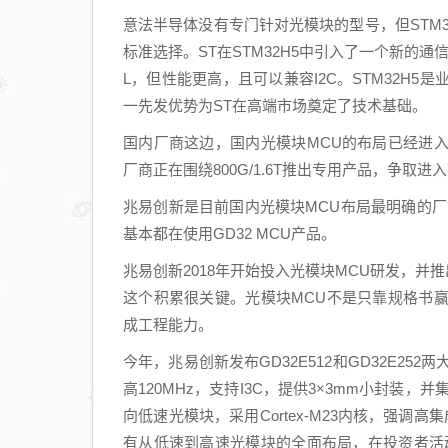
意法半导体没有专门针对光模块的型号，但STM3
标准选择。ST在STM32H5中引入了一个新的通
L，但性能更高，且可以兼容I2C。STM32H5是业界首
一先发优势为ST在高端市场奠定了技术基础。
国内厂商这边，国内光模块MCU的布局已经进
厂商正在围绕800G/1.6T推出专用产品，争取
兆易创新是目前国内光模块MCU布局最明确的
基本都在使用GD32 MCU产品。
兆易创新2018年开始投入光模块MCU研发，并推
这个积累很关键。光模块MCU不是只靠规格书
成工程能力。
今年，兆易创新发布GD32E512和GD32E252两大
高120MHz，支持I3C，提供3×3mm小封装，并集
向低速光模块，采用Cortex-M23内核，强调
有从低速到高速光模块的全面布局，在投资者活