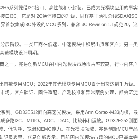
2H5系列凭借I3C接口、高性能和小封装，已成为光模块应用的事实
信接口I3C，它是对I2C通信接口的升级，同样基于两根总线SDA和SC
款集成I3C外设的MCU系列，兼容I3C Revision 1.1规范20，这
入分层阶段。一类厂商在低速、中速模块中积累出货和客户；另一类
进入高速模块设计周期。
厂商之一，兆易创新MCU在国内光模块市场市占率较高，行业内客户
出首款专用MCU；2022年其光模块专用MCU累计出货达到千万级。
赢市场，客户验证、固件适配、产测校准和异常案例处理，都会沉淀
系列。GD32E512面向高速光模块，采用Arm Cortex-M33内核，最
成多路I2C、MDIO、ADC、DAC、比较器和运放。GD32E252则面
高集成、低功耗、宽温和EMC能力。在光模块领域，兆易创新MCU产品
动记录表里，兆易创新表示，目前国内光模块市场的MCU已基本完