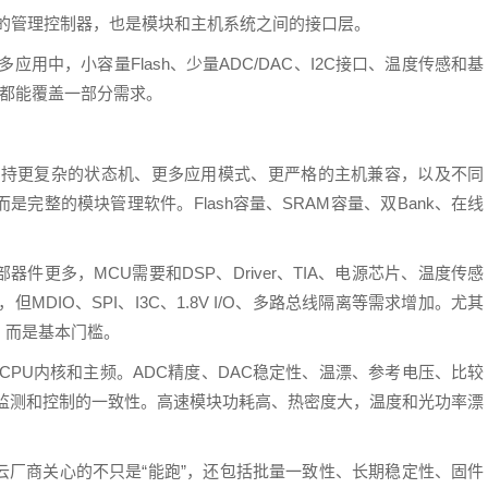
部的管理控制器，也是模块和主机系统之间的接口层。
用中，小容量Flash、少量ADC/DAC、I2C接口、温度传感和基
CU都能覆盖一部分需求。
需要支持更复杂的状态机、更多应用模式、更严格的主机兼容，以及不同
完整的模块管理软件。Flash容量、SRAM容量、双Bank、在线
更多，MCU需要和DSP、Driver、TIA、电源芯片、温度传感
，但MDIO、SPI、I3C、1.8V I/O、多路总线隔离等需求增加。尤其
，而是基本门槛。
CPU内核和主频。ADC精度、DAC稳定性、温漂、参考电压、比较
块监测和控制的一致性。高速模块功耗高、热密度大，温度和光功率漂
云厂商关心的不只是“能跑”，还包括批量一致性、长期稳定性、固件