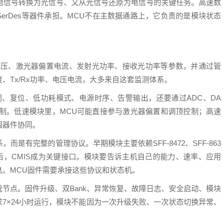
电信号转换为光信号、又从光信号还原为电信号的关键任务。高速数
mer、SerDes等器件承担。MCU不在主数据通路上，它负责的是模块状态
电压、激光器偏置电流、发射光功率、接收光功率等参数，并通过管
、Tx/Rx功率、电压电流，大多来自这套监测体系。
闭、复位、低功耗模式、电源时序、告警输出，还要通过ADC、DA
控制。低速模块里，MCU可能直接参与激光器偏置和调顶控制；高速
围器件协同。
是有完整的管理协议。早期模块主要依赖SFF-8472、SFF-863
时代后，CMIS成为关键接口。模块要告诉主机自己的能力、速率、应用
。MCU固件需要承接这些协议和状态机。
节点。固件升级、双Bank、异常恢复、故障日志、安全启动、模块
求7×24小时运行，模块不能因为一次升级失败、一次状态切换异常、