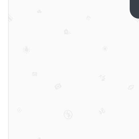
兄妹
入局
下一
篇
光模
块，
身价
暴增
1100
亿