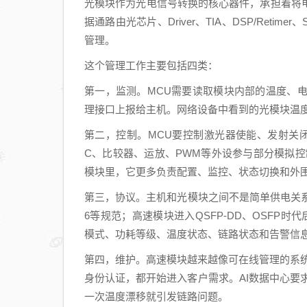
光模块作为光电信号转换的核心器件，承担着将
据通路由光芯片、Driver、TIA、DSP/Reti
管理。
这个管理工作主要包括四类：
第一，监测。MCU需要读取模块内部的温度、
理接口上报给主机。网络设备中看到的光模块温度
第二，控制。MCU要控制激光器使能、发射关
C、比较器、运放、PWM等外设参与部分模拟
模块里，它更多负责配置、监控、状态切换和外
第三，协议。主机和光模块之间不是简单供电关系，而
6等规范；高速模块进入QSFP-DD、OSFP
模式、功耗等级、温度状态、链路状态和告警信息
第四，维护。高速模块越来越像可在线管理的系统
身份认证，都开始进入客户需求。AI数据中心要
一次温度漂移就引发链路问题。