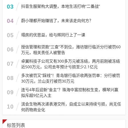
03
抖音生服架构大调整，本地生活打响“二番战”
04
蔚小理都开始赚钱了，未来该走向何方？
05
塌房的优思益，给与辉同行上了一课
授信管理和贷款“三查”不到位，潍坊银行临沂分行被罚60
06
万元，相关责任人被警告
卓翼科技子公司又有300多万元被冻结，两月前刚被冻结
07
近500万元，公司去年预计亏损至少2.1亿元
多次被罚又“踩线”！青岛银行临沂收两张罚单：分行被罚
08
30万元，兰山支行被罚30万元
连亏4年后迎新“金主”？珠海中富控制权生变，横琴兴赢
09
拟斥超9亿元入主
滨会生物再次递表港交所，自成立以来持续亏损，尚无任
10
何药物商业化
标签列表