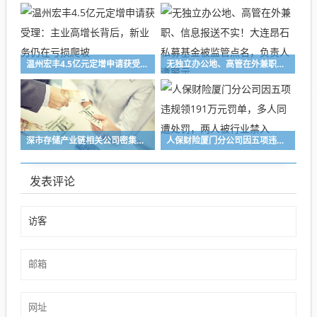
温州宏丰4.5亿元定增申请获受理：主业高增长背后，新业务仍在亏损爬坡
无独立办公地、高管在外兼职、信息报送不实！大连昂石私募基金被监管点名，负责人遭警示
深市存储产业链相关公司密集释放积极信号，业界看好行业高景气度持续性
人保财险厦门分公司因五项违规领191万元罚单，多人同遭处罚，两人被行业禁入
发表评论