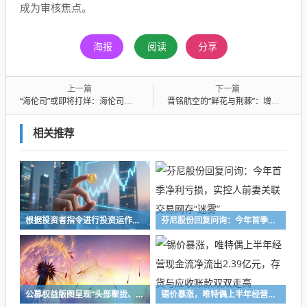
成为审核焦点。
海报
阅读
分享
上一篇
下一篇
“海伦司”或即将打烊：海伦司商标保卫战失利背后，营收四连降、市值大缩水
晋铭航空的“鲜花与荆棘”：增收不增利、毛利率连降，客户集中度超八成
相关推荐
根据投资者指令进行投资运作！长兴万乘私募及时任副总经理收警示函
芬尼股份回复问询：今年首季净利亏损，实控人前妻关联交易网存“迷雾”
公募权益版图呈现“头部聚拢、中小深耕”格局 百亿级主动权益基金扩容至72只，16家公募主动权益规模突破千亿元
锡价暴涨，唯特偶上半年经营现金流净流出2.39亿元，存货与应收账款双双走高