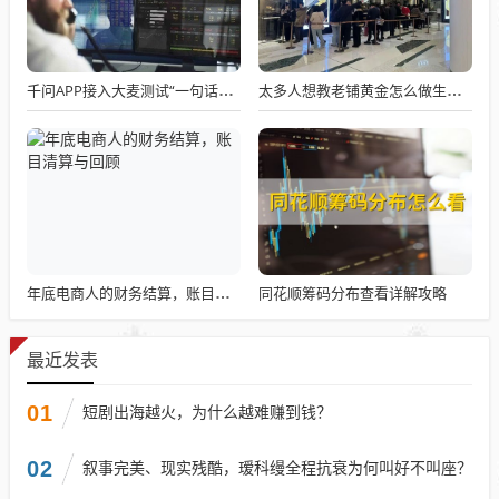
千问APP接入大麦测试“一句话买电影票”
太多人想教老铺黄金怎么做生意了
同花顺筹码分布查看详解攻略
年底电商人的财务结算，账目清算与回顾
最近发表
01
短剧出海越火，为什么越难赚到钱？
02
叙事完美、现实残酷，瑷科缦全程抗衰为何叫好不叫座？