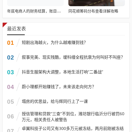
同花顺筹码分布查看详解攻略
年底电商人的财务结算，账目清算与回顾
最近发表
01
短剧出海越火，为什么越难赚到钱？
02
叙事完美、现实残酷，瑷科缦全程抗衰为何叫好不叫座？
03
抖音生服架构大调整，本地生活打响“二番战”
04
蔚小理都开始赚钱了，未来该走向何方？
05
塌房的优思益，给与辉同行上了一课
授信管理和贷款“三查”不到位，潍坊银行临沂分行被罚60
06
万元，相关责任人被警告
卓翼科技子公司又有300多万元被冻结，两月前刚被冻结
07