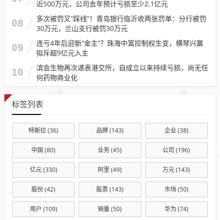
近500万元，公司去年预计亏损至少2.1亿元
多次被罚又“踩线”！青岛银行临沂收两张罚单：分行被罚
08
30万元，兰山支行被罚30万元
连亏4年后迎新“金主”？珠海中富控制权生变，横琴兴赢
09
拟斥超9亿元入主
滨会生物再次递表港交所，自成立以来持续亏损，尚无任
10
何药物商业化
标签列表
特斯拉
(36)
品牌
(143)
企业
(38)
中国
(80)
业务
(45)
公司
(196)
亿元
(330)
阿里
(49)
万元
(143)
股份
(42)
股票
(143)
市场
(50)
用户
(109)
销量
(50)
华为
(74)