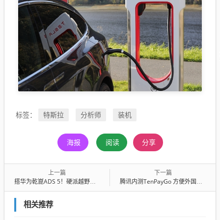
特斯拉
分析师
装机
标签：
海报
阅读
分享
上一篇
下一篇
搭华为乾崑ADS 5！硬派越野东风猛士M817上市：29.99万起
腾讯内测TenPayGo 方便外国人来华消费付款
相关推荐