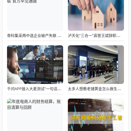
骨科集采两中选企业破产失联 官方罕见通报
泸天化“三合一”高管王斌辞职：高管变动叠加财务、业绩双重压力，公司进入阶段性调整期
千问APP接入大麦测试“一句话买电影票”
太多人想教老铺黄金怎么做生意了