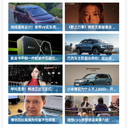
流线溜背设计！享界V8实车亮相：增程版最大续航339km
《影之刃零》预告文案留悬念 玩家：要反向跳票
新显卡不到一月就被伴侣砸烂：小哥哀叹如此脆弱
巴西车主防盗出奇招！给比亚迪鲨鱼皮卡零件“打疫苗” 失窃率大降93%
呼叫里昂！韩流艾达王走红：魅感十足 粉丝直接喊妈妈
小米增程为什么不上800V：开发时间和成本考虑
博导回应美国为何留不住杨植麟：他毅然拒绝苹果 选择回国创业
理想CEO李想将迎来第六娃：曾称不担心子女争遗产