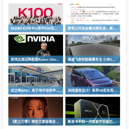
REDMI K100 Pro系列100位工程师代表亮相：设计、工程K90原班人马操刀
粉笔公开信自曝决策失误：承认鸡贼 蹭热度 舍不得成本想多收钱
英伟达测试降配版Rubin Ultra GPU：HBM短缺下芯片厂商如何破局
高速飞来轮胎砸晕车主 小米SU7自动断电呼叫120 全程半小时救回一命
成功率80%！男子用外挂软件抢12306火车票：牟利2万多被判刑
流线溜背设计！享界V8实车亮相：增程版最大续航339km
《影之刃零》预告文案留悬念 玩家：要反向跳票
新显卡不到一月就被伴侣砸烂：小哥哀叹如此脆弱