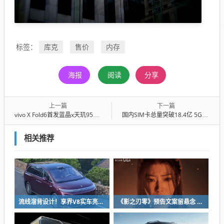
库克
售价
内存
标签：
海报
阅读
分享
上一篇
下一篇
vivo X Fold6首发蓝晶x天玑9500超能版：GPU性能暴涨33%！NPU算力翻倍
国内SIM卡总量突破18.4亿 5G卡占比逼近7成
相关推荐
流线溜背设计！享界V8实车亮相：增程版最大续航339km
《影之刃零》预告文案留悬念 玩家：要反向跳票