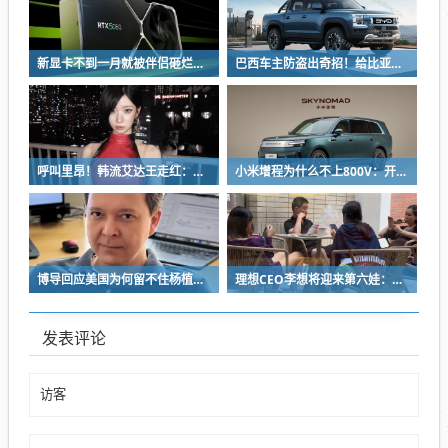
新显卡不到一月就被伴侣砸烂：小哥哀叹如此脆弱
巴西车主防盗出奇招！给比亚迪鲨鱼皮卡零件“打疫苗” 失窃率大降93%
呼叫里昂！韩流艾达王走红：魅感十足 粉丝直接喊妈妈
小米增程为什么不上800V：开发时间和成本考虑
博导回应美国为何留不住杨植麟：他毅然拒绝苹果 选择回国创业
理想CEO李想将迎来第六娃：曾称不担心子女争遗产
发表评论