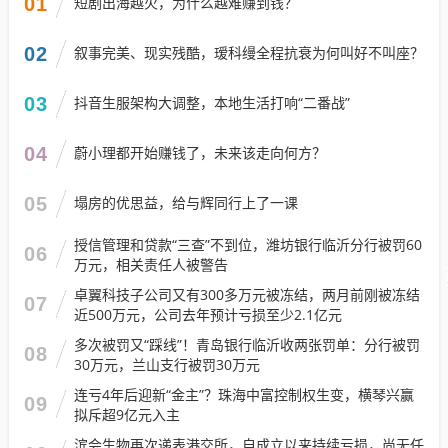
01
短剧出海越火，为什么越难赚到钱？
02
叙事完美、现实残酷，瑷科缦全程抗衰为何叫好不叫座？
03
抖音生服架构大调整，本地生活打响“二番战”
04
蔚小理都开始赚钱了，未来该走向何方？
05
塌房的优思益，给与辉同行上了一课
授信管理和贷款“三查”不到位，潍坊银行临沂分行被罚60
06
万元，相关责任人被警告
卓翼科技子公司又有300多万元被冻结，两月前刚被冻结
07
近500万元，公司去年预计亏损至少2.1亿元
多次被罚又“踩线”！青岛银行临沂收两张罚单：分行被罚
08
30万元，兰山支行被罚30万元
连亏4年后迎新“金主”？珠海中富控制权生变，横琴兴赢
09
拟斥超9亿元入主
滨会生物再次递表港交所，自成立以来持续亏损，尚无任