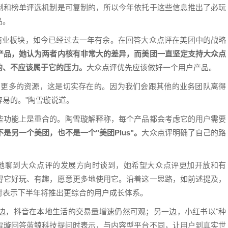
制和榜单评选机制是可复制的，所以今年依托于这些信息推出了必玩
品。
地商业板块，如今已经过去一年有余。在回答大众点评在美团中的战略
产品，她认为两者内核有非常大的差异，而美团一直坚定支持大众点
的、不应该属于它的压力。
大众点评优先应该做好一个用户产品。
到更多的资源，这是切实存在的。因为我们会跟其他的业务团队离得
易的。"陶雪璇说道。
一些功能上是重合的。陶雪璇解释称，每个产品都会考虑它的用户需要
是另一个美团，也不是一个"美团Plus"。
大众点评明确了自己的路
她聊到大众点评的发展方向时谈到，她希望大众点评更加开放和有
得它好玩、有趣，愿意更多地使用它。沿着这一思路，如前述提及，
时表示下半年将推出更综合的用户成长体系。
边，抖音在本地生活的交易量增速仍然可观；另一边，小红书以"种
陶雪璇回答蓝鲸科技提问时表示，与内容型平台不同，让用户到真实世