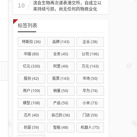
滨会生物再次递表港交所，自成立以
司被
10
来持续亏损，尚无任何药物商业化
罚
12.3
标签列表
万，
涉代
特斯拉
(36)
品牌
(143)
企业
(38)
理人
管理
中国
(80)
业务
(45)
公司
(196)
不到
亿元
(330)
阿里
(49)
万元
(143)
位等
股份
(42)
股票
(143)
市场
(50)
用户
(109)
销量
(50)
华为
(74)
模型
(108)
产品
(50)
小米
(73)
芯片
(40)
自己的
(36)
门店
(59)
的是
(59)
智能
(48)
机器人
(75)