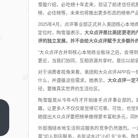
雪璇介绍，必吃榜十年走来，验证了前述信任机
榜、必住榜等，未来也将推出更多形态的榜单产
2025年4月，点评事业部正式并入美团核心本
定位时，陶雪璇表示，
大众点评是比美团更老的
评的独立发展，并不会给大众点评赋予太多额外
"大众点评合并到核心本地商业板块之后，会得
更近，当我们协同，互相资源共享时，是比以前容
对于消费者视角来看，美团和大众点评APP在
什么，并遵循这些需求。她表示，
大众点评一定不
径，要做真实世界的生活社区。
陶雪璇是从今年4月才开始接手点评事业部的。
趣，让更多人不仅仅是觉得它可靠、可信，也觉
临时
她提出大众点评要把榜单做得更丰富和多元，同
负责
人转
上一
外部围绕本地生活到店服务的竞争仍然激烈。一
篇
正！
草"切入到店服务，去年试水过"小红卡"业务。