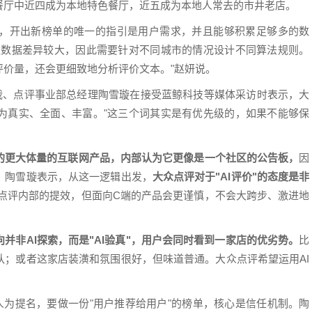
餐厅中近四成为本地特色餐厅，近五成为本地人常去的市井老店。
，开出新榜单的唯一的指引是用户需求，并且能够积累足够多的数
上数据差异较大，因此需要针对不同城市的情况设计不同算法规则。
价量，还会更细致地分析评价文本。"赵妍说。
总裁、点评事业部总经理陶雪璇在接受蓝鲸科技等媒体采访时表示，大
为真实、全面、丰富。"这三个词其实是有优先级的，如果不能够保
的更大体量的互联网产品，内部认为它更像是一个社区的公告板，
因
。陶雪璇表示，从这一逻辑出发，
大众点评对于"AI评价"的态度是非
众点评内部的提效，但面向C端的产品会更谨慎，不会大跨步、激进地
向并非AI探索，而是"AI验真"，用户会同时看到一家店的优劣势。
比
队；或者这家店装潢和氛围很好，但味道普通。大众点评希望运用AI
人为提名，要做一份"用户推荐给用户"的榜单，核心是信任机制。陶