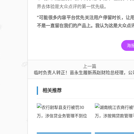
苗永
界去体验是大众点评的第一优先级。
生履
"可能很多内容平台优先关注用户停留时长，让
新燕
不是一直留在我们的产品上。我认为这是大众点
赵财
险总
经
海
理，
公司
上一篇
综合
临时负责人转正！苗永生履新燕赵财险总经理，公司综合成本率持续高于10
成本
率持
续高
相关推荐
于
100%