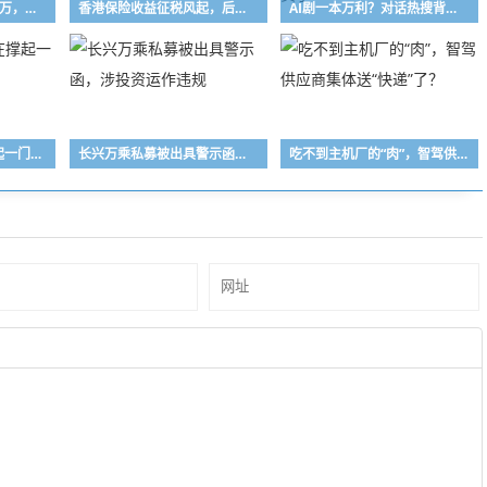
湖南桃江农商行被罚40万，涉按揭贷款管理不到位
香港保险收益征税风起，后续影响几何？分析师最新研判
AI剧一本万利？对话热搜背后的团队：“4个人赚几千万”不实，但AI演员确实能带货了
3亿单身男女，正在撑起一门10万亿的生意
长兴万乘私募被出具警示函，涉投资运作违规
吃不到主机厂的“肉”，智驾供应商集体送“快递”了？