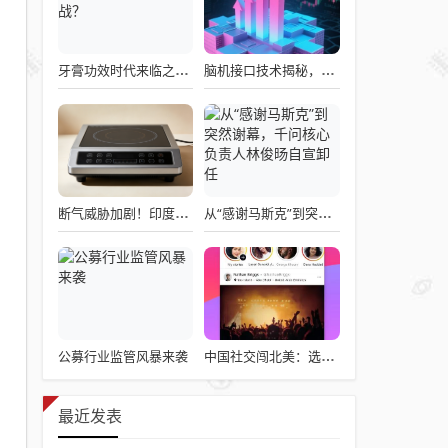
牙膏功效时代来临之际，企业应如何备战？
脑机接口技术揭秘，引领读心术革命的领跑者大盘点
断气威胁加剧！印度民众疯抢电磁炉 制造商将从中国空运部件
从“感谢马斯克”到突然谢幕，千问核心负责人林俊旸自宣卸任
公募行业监管风暴来袭
中国社交闯北美：选择远大于努力
最近发表