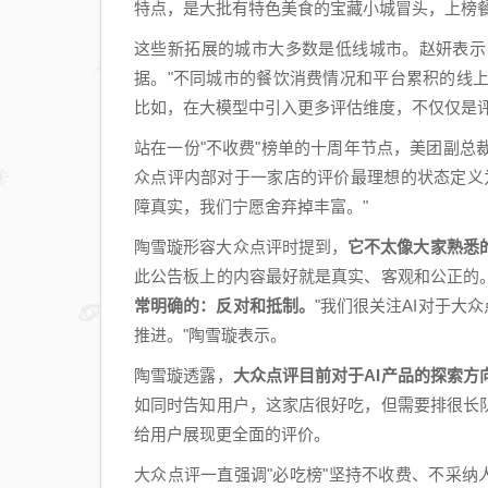
特点，是大批有特色美食的宝藏小城冒头，上榜
这些新拓展的城市大多数是低线城市。赵妍表示
据。"不同城市的餐饮消费情况和平台累积的线
比如，在大模型中引入更多评估维度，不仅仅是评
站在一份"不收费"榜单的十周年节点，美团副
众点评内部对于一家店的评价最理想的状态定义
障真实，我们宁愿舍弃掉丰富。"
陶雪璇形容大众点评时提到，
它不太像大家熟悉
此公告板上的内容最好就是真实、客观和公正的
常明确的：反对和抵制。
"我们很关注AI对于大
推进。"陶雪璇表示。
陶雪璇透露，
大众点评目前对于AI产品的探索方
如同时告知用户，这家店很好吃，但需要排很长
给用户展现更全面的评价。
大众点评一直强调"必吃榜"坚持不收费、不采纳