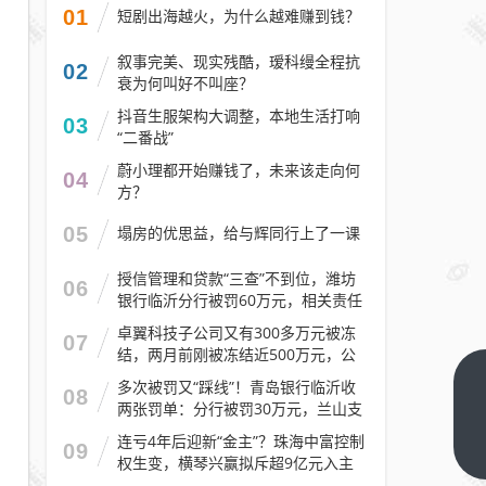
01
短剧出海越火，为什么越难赚到钱？
叙事完美、现实残酷，瑷科缦全程抗
02
衰为何叫好不叫座？
抖音生服架构大调整，本地生活打响
03
“二番战”
蔚小理都开始赚钱了，未来该走向何
04
方？
05
塌房的优思益，给与辉同行上了一课
授信管理和贷款“三查”不到位，潍坊
06
银行临沂分行被罚60万元，相关责任
人被警告
卓翼科技子公司又有300多万元被冻
07
结，两月前刚被冻结近500万元，公
司去年预计亏损至少2.1亿元
多次被罚又“踩线”！青岛银行临沂收
中国
08
两张罚单：分行被罚30万元，兰山支
人寿
行被罚30万元
连亏4年后迎新“金主”？珠海中富控制
咸宁
下一
09
权生变，横琴兴赢拟斥超9亿元入主
篇
分公