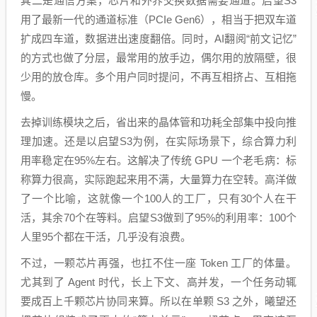
其二是通信方案，芯片和外界交换数据需要通道。启望S3
用了最新一代的通道标准（PCIe Gen6），相当于把双车道
扩成四车道，数据进出速度翻倍。同时，AI翻阅“前文记忆”
的方式也做了分层，最常用的放手边，偶尔用的放隔壁，很
少用的放仓库。多个用户同时提问，不再互相挤占、互相拖
慢。
去掉训练模块之后，省出来的晶体管和功耗全部集中投向推
理加速。还是以启望S3为例，在实际场景下，综合算力利
用率稳定在95%左右。这解决了传统 GPU 一个老毛病：标
称算力很高，实际跑起来用不满，大量算力在空转。高洋做
了一个比喻，这就像一个100人的工厂，只有30个人在干
活，其余70个在等料。启望S3做到了95%的利用率：100个
人里95个都在干活，几乎没有浪费。
不过，一颗芯片再强，也扛不住一座 Token 工厂的体量。
尤其到了 Agent 时代，长上下文、高并发，一个任务动辄
要成百上千颗芯片协同来算。所以在单颗 S3 之外，曦望还