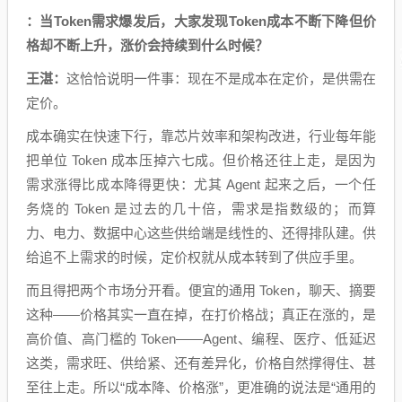
：当Token需求爆发后，大家发现Token成本不断下降但价
格却不断上升，涨价会持续到什么时候？
王湛：
这恰恰说明一件事：现在不是成本在定价，是供需在
定价。
成本确实在快速下行，靠芯片效率和架构改进，行业每年能
把单位 Token 成本压掉六七成。但价格还往上走，是因为
需求涨得比成本降得更快：尤其 Agent 起来之后，一个任
务烧的 Token 是过去的几十倍，需求是指数级的；而算
力、电力、数据中心这些供给端是线性的、还得排队建。供
给追不上需求的时候，定价权就从成本转到了供应手里。
而且得把两个市场分开看。便宜的通用 Token，聊天、摘要
这种——价格其实一直在掉，在打价格战；真正在涨的，是
高价值、高门槛的 Token——Agent、编程、医疗、低延迟
这类，需求旺、供给紧、还有差异化，价格自然撑得住、甚
至往上走。所以“成本降、价格涨”，更准确的说法是“通用的