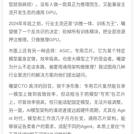
型就很麻烦）。没有人做一款真正为推理而生、又能兼容主
流开发生态的通用 GPU。
2024年年底之前，行业主流还是“训推一体、训练为王”，曦
望做了一个反共识的决定：砍掉所有训练模块，把全部资源
押注推理，只做推理GPU。
市面上还有另一种选择：ASIC，专用芯片。它为某个特定
模型量身定做，效率极高。也是大模型之下的受益者。曦望
为什么不走这条路，偏要用通用架构做推理？我试图用几种
行业里流行的解决方案向他们提出疑问。
曦望CTO 高洋的回答，很干净形象：专用芯片虽然能在单
一模型上做到极致效率，但这相当于把模型“写死”在芯片
上，尽管效率很高，但只能适配固定模型，无法升级调整，
另一面，AI模型架构的演进速度远超硬件周期，尤其在 Age
nt 时代，模型和工作流几乎月月在变，通用芯片架构，能
够保证各类客户的需求，适配不同的Agent，本质上是在“今