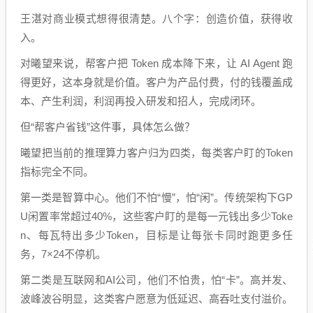
王湛对商业模式想得很清楚。八个字：创造价值，获得收
入。
对曦望来说，帮客户把 Token 成本降下来，让 AI Agent 跑
得更好，这本身就是价值。客户为产品付费，付的钱覆盖成
本、产生利润，利润再投入研发和招人，完成闭环。
但“帮客户省钱”这件事，具体怎么做？
曦望把当前的推理算力客户归为四类，每类客户盯的Token
指标完全不同。
第一类是智算中心。他们不怕“慢”，怕“闲”。传统架构下GP
U闲置率常超过40%，这些客户盯的是每一元钱出多少Toke
n、每瓦特出多少Token，目标是让每张卡同时跑更多任
务，7×24不停机。
第二类是互联网和AI公司，他们不怕贵，怕“卡”。高并发、
波峰波谷明显，这类客户愿意为低延迟、高吞吐支付溢价。