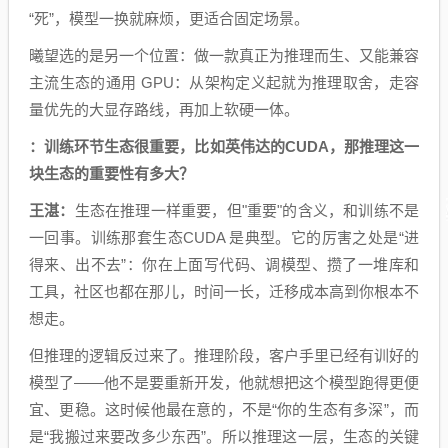
“死”，模型一换就麻烦，更适合固定场景。
曦望选的是另一个位置：做一款真正为推理而生、又能兼容
主流生态的通用 GPU：从架构定义起就为推理取舍，走容
量优先的大显存路线，再加上软硬一体。
：训练环节生态很重要，比如英伟达的CUDA，那推理这一
块生态的重要性有多大？
王湛：
生态在推理一样重要，但"重要"的含义，和训练不是
一回事。训练那套生态CUDA 是典型。它的厉害之处是“进
得来、出不去”：你在上面写代码、调模型、攒了一堆库和
工具，社区也都在那儿，时间一长，迁移成本高到你根本不
想走。
但推理的逻辑反过来了。推理阶段，客户手里已经有训好的
模型了——他不是要重新开发，他就想把这个模型跑得更便
宜、更稳。这时候他最在意的，不是“你的生态有多深”，而
是“我搬过来要改多少东西”。所以推理这一层，生态的关键