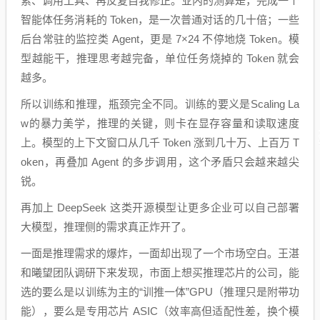
索、调用工具、再反复自我修正。业内的测算是，完成一个
智能体任务消耗的 Token，是一次普通对话的几十倍；一些
后台常驻的监控类 Agent，更是 7×24 不停地烧 Token。模
型越能干，推理思考越完备，单位任务烧掉的 Token 就会
越多。
所以训练和推理，瓶颈完全不同。训练的要义是Scaling La
w的暴力美学，推理的关键，则卡在显存容量和读取速度
上。模型的上下文窗口从几千 Token 涨到几十万、上百万 T
oken，再叠加 Agent 的多步调用，这个矛盾只会越来越尖
锐。
再加上 DeepSeek 这类开源模型让更多企业可以自己部署
大模型，推理侧的需求真正炸开了。
一面是推理需求的爆炸，一面却出现了一个市场空白。王湛
和曦望团队调研下来发现，市面上想买推理芯片的公司，能
选的要么是以训练为主的“训推一体”GPU（推理只是附带功
能），要么是专用芯片 ASIC（效率高但适配性差，换个模