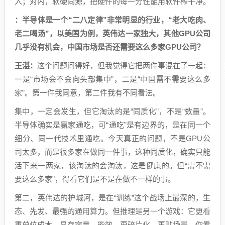
入；对内，软硬同源，把硬件的每一分性能用软件榨干净。
：半导体是一个“二八定律”非常明显的行业，“老大吃肉、
老二喝汤”，以美国为例，英伟达一家独大，其他GPU公司
几乎没有机会，中国市场是否还需要这么多家GPU公司？
王湛：
这个问题问得好，但我觉得它把两件事混在了一起：
一是“市场会不会向头部集中”，二是“中国需不需要这么多
家”。第一件我同意，第二件我有不同看法。
集中，一定会发生，但它淘汰的是“同质化”，不是“数量”。
半导体确实是赢家通吃，可“通吃”是有边界的，是在同一个
细分、同一代技术里通吃。今天真正的问题，不是GPU公
司太多，而是很多家在做同一件事，这种同质化，确实只能
活下来一两家，该淘汰的会淘汰，这是健康的。但“需不需
要这么多家”，得看它们是不是在做不一样的事。
第二，英伟达的护城河，是在“训练”这个战场上最深的，生
态、先发、最强的通用算力。但推理是另一个游戏：它更看
重单位成本、显存容量、能效，更碎片化、更贴场景。你看