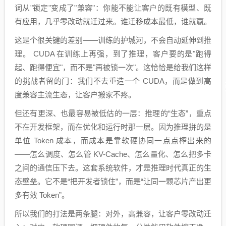
词从"锁定"变成了"兼容"：你能不能让客户的既有模型、既
有应用，几乎零改动就迁过来。谁迁移成本最低，谁就赢。
这是个很关键的差别——训练的护城河，不会自动延伸到推
理。 CUDA 在训练上再强，到了推理，客户要的是"跑得
起、跑得便宜"，而不是"再被锁一次"。这恰恰是给我们这样
的挑战者留的门：我们不去重造一个 CUDA，而是做到高
度兼容主流生态，让客户搬家不疼。
但还有更深、也最容易被低估的一层：推理的“生态”，重点
不在开发框架，而在优化和运行时那一层。因为推理拼的是
单位 Token 成本，而成本是靠软硬协同一点点榨出来的
——怎么调度、怎么管 KV-Cache、怎么量化、怎么把多卡
之间的通信压下去。这套系统软件，才是推理时代真正的生
态壁垒。它不是“把开发者锁住”，而是“让同一颗芯片产出更
多有效 Token”。
所以我们的打法是两条腿：对外，高兼容，让客户零改动迁