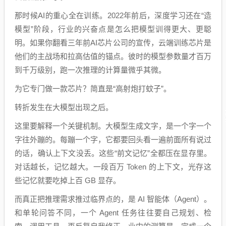
那时候AI的重心全在训练。2022年前后，深度学习还在“造
模型”阶段，行业的兴奋点是怎么把模型训得更大、更聪
明。如果你翻看三年前AI芯片公司的宣传，云端训练芯片是
他们的主战场和拉高估值的锚点。彼时的模型参数量才百万
到千万级别，跑一次推理的计算量微乎其微。
为它专门做一款芯片？简直是“高射炮打蚊子”。
转折发生在大模型出现之后。
这里要解释一个关键机制。大模型生成文字，是一个字一个
字往外蹦的。每蹦一个字，它都要回头看一遍前面所有说过
的话，确认上下文没丢。这些“前文记忆”全都压在显存里。
对话越长，记忆越大。一段百万 Token 的上下文，光存这
些记忆就要吃掉上百 GB 显存。
而真正把推理需求推过临界点的，是 AI 智能体（Agent）。
和单轮问答不同，一个 Agent 任务往往要自己规划、检