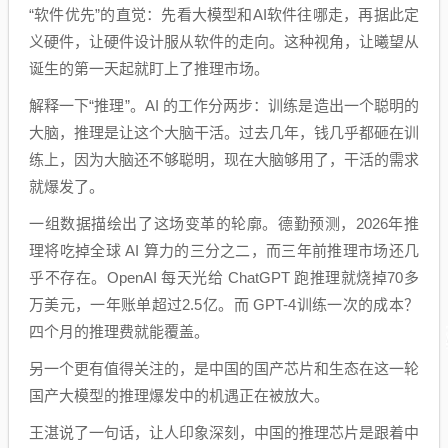
“软件优先”的直觉：先看大模型和AI软件往哪走，再据此定
义硬件，让硬件设计服从软件的走向。这种视角，让曦望从
诞生的第一天起就盯上了推理市场。
解释一下“推理”。AI 的工作分两步：训练是造出一个聪明的
大脑，推理是让这个大脑干活。过去几年，钱几乎都砸在训
练上，因为大脑还不够聪明，现在大脑够用了，干活的需求
就爆发了。
一组数据描绘出了这场变革的轮廓。德勤预测，2026年推
理将吃掉全球 AI 算力的三分之二，而三年前推理市场还几
乎不存在。OpenAI 每天光给 ChatGPT 跑推理就烧掉70多
万美元，一年账单超过2.5亿。而 GPT-4训练一次的成本？
四个月的推理费就能覆盖。
另一个更有值得关注的，是中国的国产芯片和生态在这一轮
国产大模型的推理爆发中的机遇正在被放大。
王湛说了一句话，让人印象深刻，中国的推理芯片是跟着中