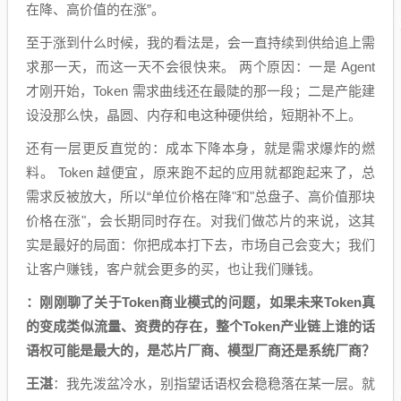
在降、高价值的在涨”。
至于涨到什么时候，我的看法是，会一直持续到供给追上需
求那一天，而这一天不会很快来。 两个原因：一是 Agent
才刚开始，Token 需求曲线还在最陡的那一段；二是产能建
设没那么快，晶圆、内存和电这种硬供给，短期补不上。
还有一层更反直觉的：成本下降本身，就是需求爆炸的燃
料。 Token 越便宜，原来跑不起的应用就都跑起来了，总
需求反被放大，所以“单位价格在降"和"总盘子、高价值那块
价格在涨"，会长期同时存在。对我们做芯片的来说，这其
实是最好的局面：你把成本打下去，市场自己会变大；我们
让客户赚钱，客户就会更多的买，也让我们赚钱。
：刚刚聊了关于Token商业模式的问题，如果未来Token真
的变成类似流量、资费的存在，整个Token产业链上谁的话
语权可能是最大的，是芯片厂商、模型厂商还是系统厂商？
王湛
：我先泼盆冷水，别指望话语权会稳稳落在某一层。就