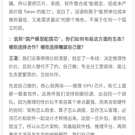
碾。所以要把芯片、系统、软件整合成“能稳定、低成本产
高价值 Token 的能力”。说白了，话语权属于“能把单位成本
做到最低、又离需求最近”的那个角色，不属于任何一个孤
立的层。
：说到“国产模型配国芯”，你们如何布局这方面的生态？
哪些选择合作？哪些选择曦望自己做？
王湛：
我们这事想得比较清楚，就定了一条线：决定推理性
价比、且别人替代不了的，自己做；专业分工更高效、能让
生态更繁荣的，交给伙伴。
先说自己做的，核心就两块——推理 GPU 芯片，和它上面
那一整套软件。这两件我们坚持软硬同源、出自同一个团
队。因为推理的性价比不来自某个单点最强，而来自软硬件
的协同：架构怎么取舍、算子怎么调度、显存怎么管理，必
须芯片和软件一起设计才榨得出来。这层一旦外包，差异化
就没了。所以从芯片架构，到基础软件栈、推理平台、再到
兼容主流开发生态的编程模型，我们自己做。