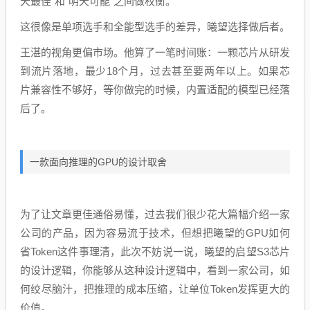
天最佳”和“明天可能”之间做权衡。
这很像是单项选手和全能型选手的差异，曦望选择做后者。
王湛的视角更偏市场。他算了一笔时间账：一颗芯片从研发
到流片落地，最少18个月，过去甚至要两年以上。如果芯
片兼容性不够好，等你做完的时候，内置适配的模型已经落
后了。
一款面向推理的GPU的设计取舍
为了让文章更佳通俗易懂，过去我们很少花大篇幅介绍一家
公司的产品，因为容易流于技术，但想把曦望的GPU如何
省Token这件事理清，此次不妨说一说，曦望的启望S3芯片
的设计逻辑，你能够从这种设计逻辑中，看到一家公司，如
何绞尽脑汁，把推理的成本压缩，让单位Token发挥更大的
价值。