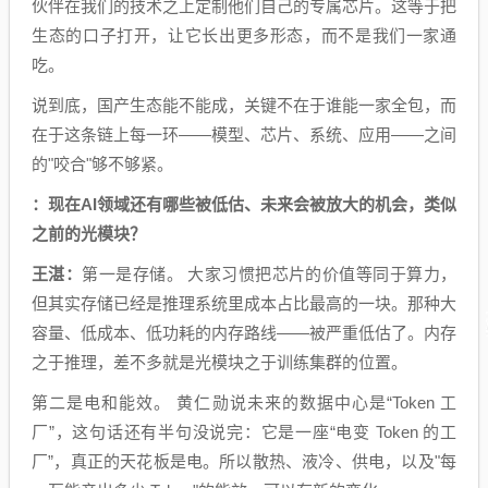
伙伴在我们的技术之上定制他们自己的专属芯片。这等于把
生态的口子打开，让它长出更多形态，而不是我们一家通
吃。
说到底，国产生态能不能成，关键不在于谁能一家全包，而
在于这条链上每一环——模型、芯片、系统、应用——之间
的"咬合"够不够紧。
：现在AI领域还有哪些被低估、未来会被放大的机会，类似
之前的光模块？
王湛：
第一是存储。 大家习惯把芯片的价值等同于算力，
但其实存储已经是推理系统里成本占比最高的一块。那种大
容量、低成本、低功耗的内存路线——被严重低估了。内存
之于推理，差不多就是光模块之于训练集群的位置。
第二是电和能效。 黄仁勋说未来的数据中心是“Token 工
厂”，这句话还有半句没说完：它是一座“电变 Token 的工
厂”，真正的天花板是电。所以散热、液冷、供电，以及"每