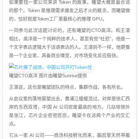
如果要找一家公司来讲 Token 的故事，曦望大概是最合适
的那个。Token 是推理需求爆发之后才火的概念，而曦望做
的，恰好就是Token工厂里最核心的推理 GPU。
一同参与此次话题讨论的，还有曦望的CTO高洋。和王湛
相比，高洋是一个纯粹的技术人，甚至有些“社恐”，他是一
个文字表达逻辑大于话语表达的人。王湛则不一样，他更像
是一个企业家，具备商业嗅觉，对市场变化反应极快。
曦望CTO高洋 图片由曦望Sunrise提供
王湛说，这也是曦望团队的特点，集群作战，各有所长。
从会议室的落地窗望出去，黄浦江缓缓流过。对岸是徐汇西
岸的东西双塔，中国 AI 公司密度最高的地方。几站地铁外
是张江，芯片企业密密匝匝。曦望卡在这两个产业的交汇
点。
它从一家 AI 公司——商汤科技孵化而来，基因里天然带着