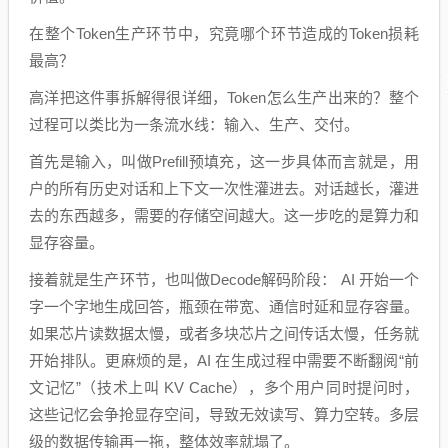
在整个Token生产环节中，究竟哪个环节造成的Token损耗
最高？
高洋把这件事拆解得很详细，Token怎么生产出来的？整个
过程可以类比为一条流水线：输入、生产、交付。
首先是输入，叫做Prefill预填充，这一步具体而言就是，用
户的所有历史对话和上下文一次性灌进去。对话越长，灌进
去的东西越多，需要的存储空间越大。这一步吃的是算力和
显存容量。
接着就是生产环节，也叫做Decode解码阶段： AI 开始一个
字一个字地生成回答，瓶颈在带宽、通信时延和显存容量。
如果芯片读数据太慢，或者多块芯片之间传话太慢，任务就
开始排队。更麻烦的是，AI 在生成过程中需要不断翻阅“前
文记忆”（技术上叫 KV Cache），多个用户同时提问时，
这些记忆会争抢显存空间，导致无效读写、算力空转。多层
级的数据传输再一拖，整体效率就塌了。