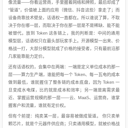
像流量——你看运营商，手里握着网络和牌照，最后却成了
“管道”，价值被上面的应用（微信、抖音这些）拿走了；而
设备商靠技术壁垒，话语权一直都在。所以谁说了算，不取
决于你在哪一层，而取决于你在那一层是不是稀缺、能不能
被替代。放到 Token 这条链上，我的判断是：中间的通用
模型层，话语权只在最头部玩家手上。开源模型一出来、价
格战一打，大部分模型就成了价格的接受者，只有最前沿那
几家能靠能力定价。
还有话语权的，会集中在两端：一端是定义单位成本的那一
层——算力生产端，谁能把每一个 Token、每一瓦电的成本
做到最低，谁就握住了整条链的成本底盘，因为 Token 一
旦变成水电煤，比的就是成本和效率；另一端是离需求最
近、掌握运营规模的那一层——云、MaaS、运营商，谁掌
握客户和流量，谁就有定价权。
但有个前提：纯卖某一层，最容易被做成管道。 你只卖单
颗芯片，就是个元器件供应商；只卖通用模型，就被价格战