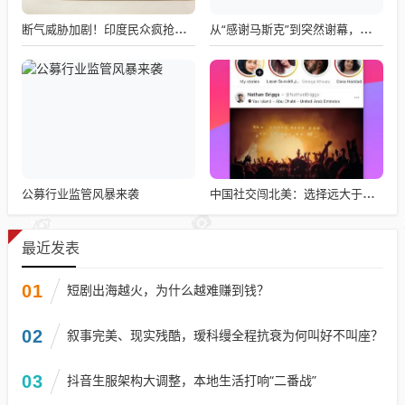
断气威胁加剧！印度民众疯抢电磁炉 制造商将从中国空运部件
从“感谢马斯克”到突然谢幕，千问核心负责人林俊旸自宣卸任
公募行业监管风暴来袭
中国社交闯北美：选择远大于努力
最近发表
01
短剧出海越火，为什么越难赚到钱？
02
叙事完美、现实残酷，瑷科缦全程抗衰为何叫好不叫座？
03
抖音生服架构大调整，本地生活打响“二番战”