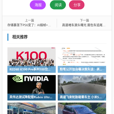
海报
阅读
分享
上一篇
下一篇
存储暴涨下PS6变了：AI插帧+超分压成本！4K 120帧成核心卖点
高速堵车源头曝光 面包车追尾追出两个小白人 看到现场车主们气笑了
相关推荐
REDMI K100 Pro系列100位工程师代表亮相：设计、工程K90原班人马操刀
粉笔公开信自曝决策失误：承认鸡贼 蹭热度 舍不得成本想多收钱
英伟达测试降配版Rubin Ultra GPU：HBM短缺下芯片厂商如何破局
高速飞来轮胎砸晕车主 小米SU7自动断电呼叫120 全程半小时救回一命