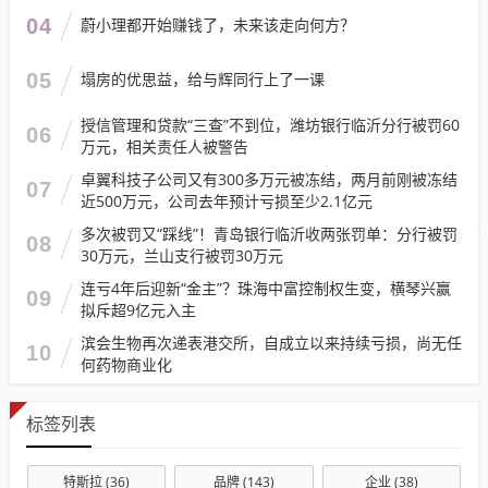
04
蔚小理都开始赚钱了，未来该走向何方？
05
塌房的优思益，给与辉同行上了一课
授信管理和贷款“三查”不到位，潍坊银行临沂分行被罚60
06
万元，相关责任人被警告
卓翼科技子公司又有300多万元被冻结，两月前刚被冻结
07
近500万元，公司去年预计亏损至少2.1亿元
多次被罚又“踩线”！青岛银行临沂收两张罚单：分行被罚
08
30万元，兰山支行被罚30万元
连亏4年后迎新“金主”？珠海中富控制权生变，横琴兴赢
09
拟斥超9亿元入主
滨会生物再次递表港交所，自成立以来持续亏损，尚无任
10
何药物商业化
标签列表
特斯拉
(36)
品牌
(143)
企业
(38)