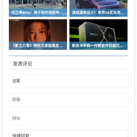
成功率80%！男子用外挂软件抢12306火车票：牟利2万多被判刑
流线溜背设计！享界V8实车亮相：增程版最大续航339km
《影之刃零》预告文案留悬念 玩家：要反向跳票
新显卡不到一月就被伴侣砸烂：小哥哀叹如此脆弱
发表评论
快捷回复：