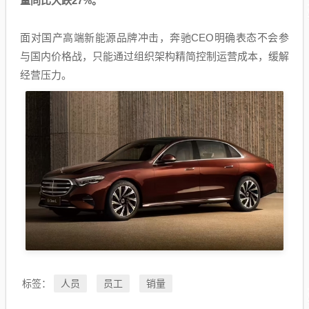
量同比大跌27%。
面对国产高端新能源品牌冲击，奔驰CEO明确表态不会参
与国内价格战，只能通过组织架构精简控制运营成本，缓解
经营压力。
人员
员工
销量
标签：