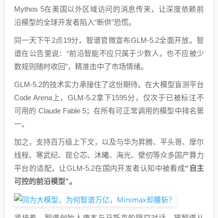
Mythos 5在美国以外区域访问的消息传来，让深度依赖前
沿模型的全球开发者陷入“断供”恐慌。
同一天下午2点19分，智谱官微宣布GLM-5.2全面开放。智
谱在公告里说：“前沿智能不应只属于少数人，也不应被少
数规则随时收回”，精准击中了市场情绪。
GLM-5.2的技术实力承接住了这份期待。在大模型盲测平台
Code Arena上，GLM-5.2拿下1595分，仅次于已被标注不
可用的 Claude Fable 5；在所有可正常调用的模型中排名第
一。
加之，支持百万级上下文，以及与华为昇腾、平头哥、摩尔
线程、寒武纪、昆仑芯、沐曦、海光、壁仞等众多国产算力
平台的适配，让GLM-5.2在国内开发者认知中被看成
“自主
可控的前沿模型”。
紧接着，智谱创始人唐杰与马斯克的隔空对话，把智谱从