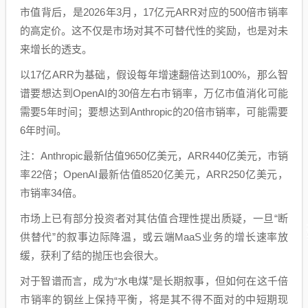
市值背后，是2026年3月，17亿元ARR对应的500倍市销率
的高定价。这不仅是市场对其不可替代性的奖励，也是对未
来增长的透支。
以17亿ARR为基础，假设每年增速翻倍达到100%，那么智
谱要想达到OpenAI的30倍左右市销率，万亿市值消化可能
需要5年时间；要想达到Anthropic的20倍市销率，可能需要
6年时间。
注：Anthropic最新估值9650亿美元，ARR440亿美元，市销
率22倍；OpenAI最新估值8520亿美元，ARR250亿美元，
市销率34倍。
市场上已有部分投资者对其估值合理性提出质疑，一旦“断
供替代”的叙事边际降温，或云端MaaS业务的增长速率放
缓，获利了结的抛压也会很大。
对于智谱而言，成为“水电煤”是长期叙事，但如何在这千倍
市销率的钢丝上保持平衡，将是其不得不面对的中短期现