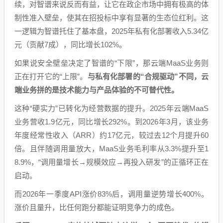
续，对智谱来说反而有益，让它在政企市场中拥有极高的体
制性准入壁垒，使其在招投标中享有显著的生态位红利。这
一逻辑为智谱托住了基本盘，2025年私有化部署收入5.34亿
元（贡献7成），同比增长102%。
如果说安全壁垒决定了智谱的“下限”，那云端MaaS业务则
正在打开它的“上限”。
与私有化部署的“合规驱动”不同，云
端业务拼的是技术能力与产品体验的不可替代性。
这种“硬实力”已转化为经营数据的提升。2025年云端MaaS
业务营收1.9亿元，同比增长292%。到2026年3月，该业务
年度经常性收入（ARR）约17亿元，较过去12个月提升60
倍。且伴随调用量放大，MaaS业务毛利率从3.3%提升至1
8.9%，“调用量增长→规模效应→再投入研发”的正循环正在
启动。
而2026年一季度API涨价83%后，调用量逆势增长400%。
涨价且量升，比任何跑分都能证明竞争力的成色。