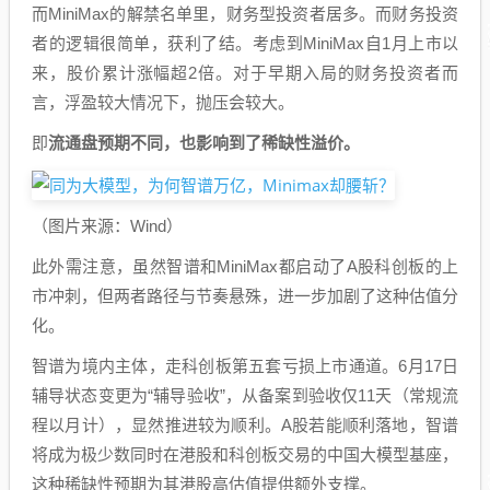
而MiniMax的解禁名单里，财务型投资者居多。而财务投资
者的逻辑很简单，获利了结。考虑到MiniMax自1月上市以
来，股价累计涨幅超2倍。对于早期入局的财务投资者而
言，浮盈较大情况下，抛压会较大。
即
流通盘预期不同，也影响到了稀缺性溢价。
（图片来源：Wind）
此外需注意，虽然智谱和MiniMax都启动了A股科创板的上
市冲刺，但两者路径与节奏悬殊，进一步加剧了这种估值分
化。
智谱为境内主体，走科创板第五套亏损上市通道。6月17日
辅导状态变更为“辅导验收”，从备案到验收仅11天（常规流
程以月计），显然推进较为顺利。A股若能顺利落地，智谱
将成为极少数同时在港股和科创板交易的中国大模型基座，
这种稀缺性预期为其港股高估值提供额外支撑。