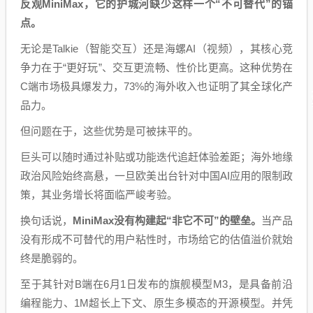
反观MiniMax，它的护城河缺少这样一个“不可替代”的锚
点。
无论是Talkie（智能交互）还是海螺AI（视频），其核心竞
争力在于“更好玩”、交互更流畅、性价比更高。这种优势在
C端市场极具爆发力，73%的海外收入也证明了其全球化产
品力。
但问题在于，这些优势是可被抹平的。
巨头可以随时通过补贴或功能迭代追赶体验差距；海外地缘
政治风险始终高悬，一旦欧美出台针对中国AI应用的限制政
策，其业务增长将面临严峻考验。
换句话说，
MiniMax没有构建起“非它不可”的壁垒。
当产品
没有形成不可替代的用户粘性时，市场给它的估值溢价就始
终是脆弱的。
至于其针对B端在6月1日发布的旗舰模型M3，是具备前沿
编程能力、1M超长上下文、原生多模态的开源模型。并凭