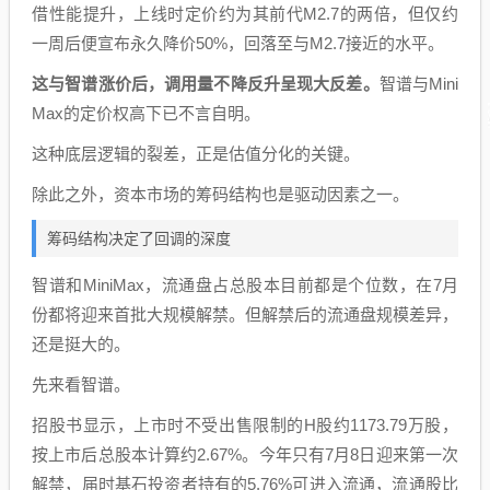
借性能提升，上线时定价约为其前代M2.7的两倍，但仅约
一周后便宣布永久降价50%，回落至与M2.7接近的水平。
这与智谱涨价后，调用量不降反升呈现大反差。
智谱与Mini
Max的定价权高下已不言自明。
这种底层逻辑的裂差，正是估值分化的关键。
除此之外，资本市场的筹码结构也是驱动因素之一。
筹码结构决定了回调的深度
智谱和MiniMax，流通盘占总股本目前都是个位数，在7月
份都将迎来首批大规模解禁。但解禁后的流通盘规模差异，
还是挺大的。
先来看智谱。
招股书显示，上市时不受出售限制的H股约1173.79万股，
按上市后总股本计算约2.67%。今年只有7月8日迎来第一次
解禁，届时基石投资者持有的5.76%可进入流通，流通股比