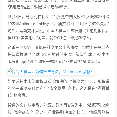
“追赶者”推上了“同台竞争者”的牌桌。
6月18日，马斯克在社交平台预测中国大模型“大概2027年Q
1”达到Anthropic Fable水平。唐杰秒回：“用不了这么久。”
随后，马斯克补充说，中国大模型在基准测试上追得很快，
但以"真实实用性"衡量，就算Q1追上也足够惊人。
这番隔空交锋，看似是社交平台上的嘴仗，实质上是马斯克
把智谱拉进了全球顶尖AI的讨论框架。智谱完成了从“中国
版Anthropic”到“全球第一梯队同台竞技者”的身份跃迁。
如果说技术卡位和叙事跃迁解决的是“想象力”问题，那智谱
的另一重壁垒则建立在
“安全刚需”之上，这才是它“不可替
代”的底盘。
智谱的客户以金融、能源、政务等B端为主，“数据不出域”
和“供应链安全”是这些行业采购决策的核心。地缘风险持