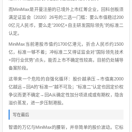
而MiniMax是开曼注册的已境外上市红筹企业，回科创板须
满足证监会〔2020〕26号的二选一门槛：要么市值稳过200
0亿元人民币，要么走"200亿+自主研发国际领先"的标准二
认定。
MiniMax当前港股市值约1700亿港元，折合人民币约1500
亿，标准一够不着；冲标准二又得证监会对"国际领先技术
+同行业优势"点头，能否上市不确定性较高，目前仍处辅导
备案阶段。
这带来一个危险的自强化循环：股价越承压→市值离2000
亿越远→回A的"标准一"越不可及；"标准二"认定也因定价权
争议而更不确定→回A从确定性加分项退成或有期权，隐含
溢价蒸发，进一步压制港股。
写在最后
智谱的万亿与MiniMax的腰斩，并非简单的股价波动。它标