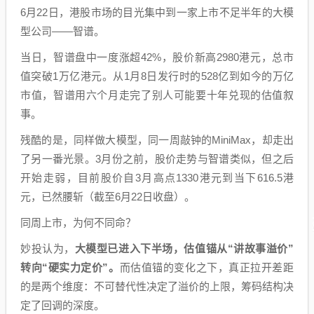
6月22日，港股市场的目光集中到一家上市不足半年的大模
型公司——智谱。
当日，智谱盘中一度涨超42%，股价新高2980港元，总市
值突破1万亿港元。从1月8日发行时的528亿到如今的万亿
市值，智谱用六个月走完了别人可能要十年兑现的估值叙
事。
残酷的是，同样做大模型，同一周敲钟的MiniMax，却走出
了另一番光景。3月份之前，股价走势与智谱类似，但之后
开始走弱，目前股价自3月高点1330港元到当下616.5港
元，已然腰斩（截至6月22日收盘）。
同周上市，为何不同命？
妙投认为，
大模型已进入下半场，估值锚从“讲故事溢价”
转向“硬实力定价”。
而估值锚的变化之下，真正拉开差距
的是两个维度：不可替代性决定了溢价的上限，筹码结构决
定了回调的深度。