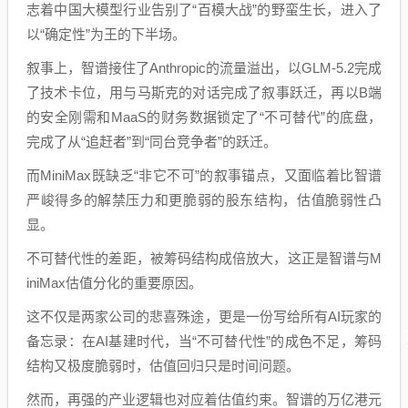
志着中国大模型行业告别了“百模大战”的野蛮生长，进入了
以“确定性”为王的下半场。
叙事上，智谱接住了Anthropic的流量溢出，以GLM-5.2完成
了技术卡位，用与马斯克的对话完成了叙事跃迁，再以B端
的安全刚需和MaaS的财务数据锁定了“不可替代”的底盘，
完成了从“追赶者”到“同台竞争者”的跃迁。
而MiniMax既缺乏“非它不可”的叙事锚点，又面临着比智谱
严峻得多的解禁压力和更脆弱的股东结构，估值脆弱性凸
显。
不可替代性的差距，被筹码结构成倍放大，这正是智谱与M
iniMax估值分化的重要原因。
这不仅是两家公司的悲喜殊途，更是一份写给所有AI玩家的
备忘录：在AI基建时代，当“不可替代性”的成色不足，筹码
结构又极度脆弱时，估值回归只是时间问题。
然而，再强的产业逻辑也对应着估值约束。智谱的万亿港元