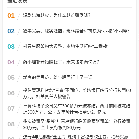
最近发表
01
短剧出海越火，为什么越难赚到钱？
02
叙事完美、现实残酷，瑷科缦全程抗衰为何叫好不叫座？
03
抖音生服架构大调整，本地生活打响“二番战”
04
蔚小理都开始赚钱了，未来该走向何方？
05
塌房的优思益，给与辉同行上了一课
授信管理和贷款“三查”不到位，潍坊银行临沂分行被罚60
06
万元，相关责任人被警告
卓翼科技子公司又有300多万元被冻结，两月前刚被冻结
07
近500万元，公司去年预计亏损至少2.1亿元
多次被罚又“踩线”！青岛银行临沂收两张罚单：分行被罚
08
30万元，兰山支行被罚30万元
连亏4年后迎新“金主”？珠海中富控制权生变，横琴兴赢