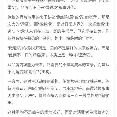
当消费者处于一种既不彻底躺平、也不宏大跃进的“中间地
带”时，品牌们正迎来“微越境”叙事时代。
传统的品牌叙事热衷于讲述“跨越阶层”或“改变命运”，那是
宏大的“远征”。而“微越境”，是对日常边界的一次轻量级“出
逃”。它承认人们在三点一线的生活里，但它坚持认为，你
依然有权在熟悉的半径内，划出一块临时的“飞地”。
“微越境”的核心逻辑是，卖的不是更好的未来或远方，而是
“此刻不一样的呼吸感”，本质上是一种“心理造境”。
从品牌内容能力来看，它需要的不是高成本的置景，而是从
不同角度对“附近”的重构。
一方面，是对生活动线的重构。传统营销习惯守株待兔，等
待消费者走进既定的商业空间、展览场地等。而微越境叙事
则主张“走出去”，将触点植入消费者三点一线之外的“缝隙”
里。
这种重构不是简单的场地搬迁，而是对消费者生活轨迹的