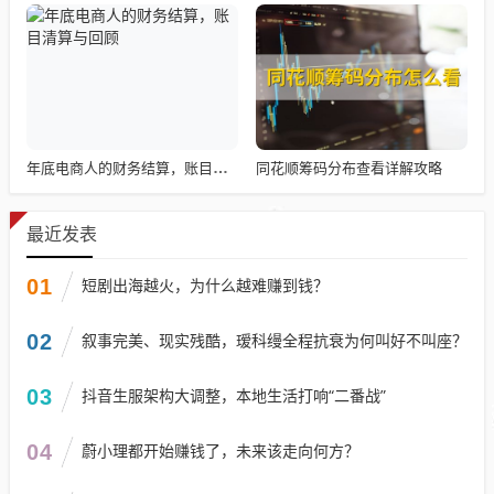
同花顺筹码分布查看详解攻略
年底电商人的财务结算，账目清算与回顾
最近发表
01
短剧出海越火，为什么越难赚到钱？
02
叙事完美、现实残酷，瑷科缦全程抗衰为何叫好不叫座？
03
抖音生服架构大调整，本地生活打响“二番战”
04
蔚小理都开始赚钱了，未来该走向何方？