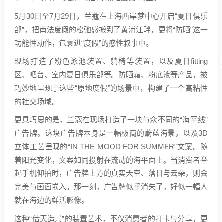
5月30日至7月29日，兰蔻在上海西岸梦中心开启“夏日俱乐
部”，把南法度假的松弛感搬到了黄浦江畔，更将“防晒”这一
功能性动作，包裹进“度假”的感性叙事中。
现场打造了粉色泳池装置、躺椅等装置，以及夏日fitting
区、吧台、室内夏日俱乐部等。防晒霜、粉底液等产品，被
巧妙地呈现于这些“原地度假”的场景中，构建了一个高粘性
的社交场域。
更具巧思的是，兰蔻在现场打造了一块与众不同的“海平线”
广告牌。这块广告牌本身是一幅极简的蔚蓝海景，以及3D
立体工艺呈现的“IN THE MOOD FOR SUMMER”文案。随
着阳光变化，文案如同投射在流动的海平面上。当消费者举
起手机仰拍时，广告牌上方的真实天空、落日与云朵，则会
完美与画面嵌入。那一刻，广告牌似乎消失了，好似一幅人
就在海边的鲜活影像。
这种“借天造景”的装置艺术，不仅消费者的打卡与分享，更