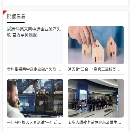
随便看看
骨科集采两中选企业破产失联 官方罕见通报
泸天化“三合一”高管王斌辞职：高管变动叠加财务、业绩双重压力，公司进入阶段性调整期
千问APP接入大麦测试“一句话买电影票”
太多人想教老铺黄金怎么做生意了