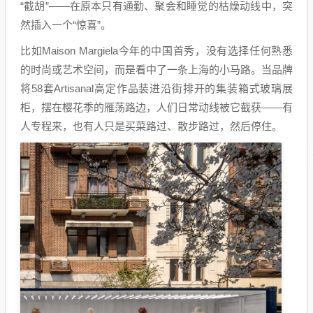
“截胡”——在原本只有通勤、聚会和睡觉的枯燥动线中，突
然插入一个“惊喜”。
比如Maison Margiela今年的中国首秀，没有选择任何熟悉
的时尚或艺术空间，而是看中了一条上海的小马路。当品牌
将58套Artisanal高定作品装进沿街排开的集装箱式玻璃展
柜，摆在樱花季的雁荡路边，人们日常动线被它截获——有
人专程来，也有人只是买菜路过、散步路过，然后停住。