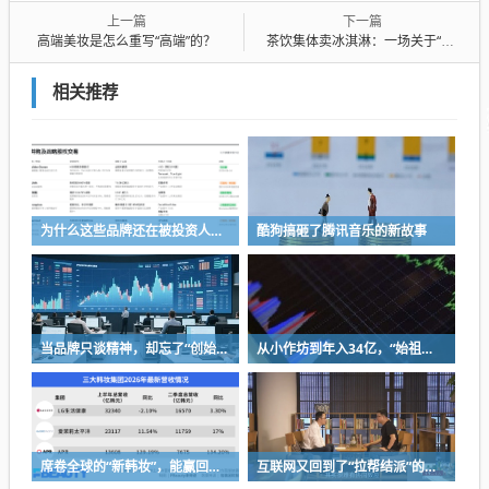
上一篇
下一篇
高端美妆是怎么重写“高端”的？
茶饮集体卖冰淇淋：一场关于“时间”的暗战
相关推荐
为什么这些品牌还在被投资人追捧
酷狗搞砸了腾讯音乐的新故事
当品牌只谈精神，却忘了“创始人思维”
从小作坊到年入34亿，“始祖鸟对手”被中国资本买了，能成“中产新宠”吗？
席卷全球的“新韩妆”，能赢回中国消费者吗？
互联网又回到了“拉帮结派”的时代