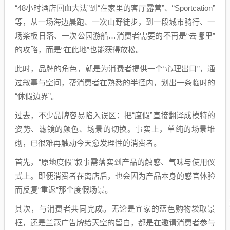
“48小时酒店回血大法”到“在家里的客厅露营”、“Sportcation”
等，从一场海边晨跑、一次山野徒步，到一段城市骑行、一
场桨板日落、一次公园游船…消费者需要的不再是“去哪里”
的攻略，而是“在此地”也能获得放松。
此时，品牌的角色，就是为消费者提供一个“心理出口”，通
过叙事与空间，帮消费者在熟悉的半径内，划出一条临时的
“休假边界”。
过去，不少品牌容易陷入误区：把“度假”直接翻译成模特的
姿势、滤镜的颜色、场景的切换。事实上，单纯的场景堆
砌，已很难再触动今天愈发理性的消费者。
首先，“原地度假”叙事需落实到产品的触感、气味与使用仪
式上。即便消费者在离店后，也会因为产品本身的感官体验
而反复“重返”那个度假场景。
其次，与消费者共同完成。无论是宜家的蓝色购物袋取景
框，还是兰蔻广告牌给天空的留白，都是在邀请消费者参与