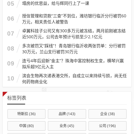
05
塌房的优思益，给与辉同行上了一课
授信管理和贷款“三查”不到位，潍坊银行临沂分行被罚60
06
万元，相关责任人被警告
卓翼科技子公司又有300多万元被冻结，两月前刚被冻结
07
近500万元，公司去年预计亏损至少2.1亿元
多次被罚又“踩线”！青岛银行临沂收两张罚单：分行被罚
08
30万元，兰山支行被罚30万元
连亏4年后迎新“金主”？珠海中富控制权生变，横琴兴赢
09
拟斥超9亿元入主
滨会生物再次递表港交所，自成立以来持续亏损，尚无任
10
何药物商业化
标签列表
特斯拉
(36)
品牌
(143)
企业
(38)
中国
(80)
业务
(45)
公司
(196)