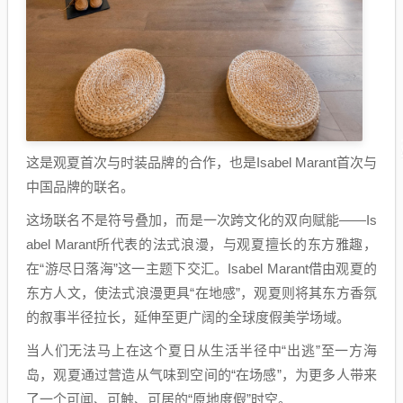
这是观夏首次与时装品牌的合作，也是Isabel Marant首次与
中国品牌的联名。
这场联名不是符号叠加，而是一次跨文化的双向赋能——Is
abel Marant所代表的法式浪漫，与观夏擅长的东方雅趣，
在“游尽日落海”这一主题下交汇。Isabel Marant借由观夏的
东方人文，使法式浪漫更具“在地感”，观夏则将其东方香氛
的叙事半径拉长，延伸至更广阔的全球度假美学场域。
当人们无法马上在这个夏日从生活半径中“出逃”至一方海
岛，观夏通过营造从气味到空间的“在场感”，为更多人带来
了一个可闻、可触、可居的“原地度假”时空。