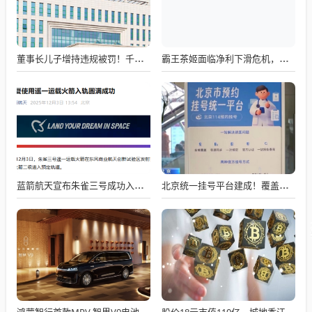
董事长儿子增持违规被罚！千红制药市值128亿，半年净赚2.58亿却踩雷信托5年
霸王茶姬面临净利下滑危机，急需策略调整与谋变
蓝箭航天宣布朱雀三号成功入轨，技术突破五大项，深入排查回收失败原因
北京统一挂号平台建成！覆盖近300家二三甲医院号源
鸿蒙智行首款MPV 智界V9电池信息曝光：WLTC最远续航223km
股价18元市值110亿，城地香江却被查出连续7季财报失真