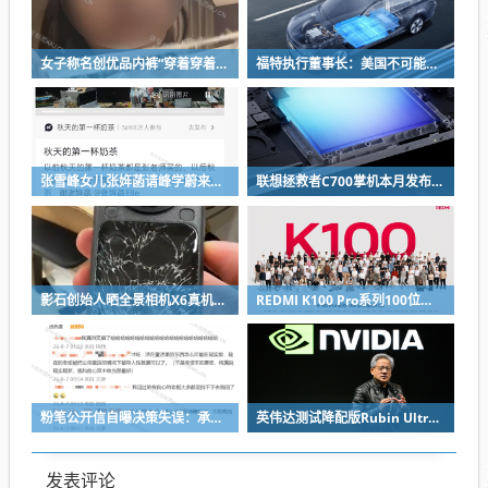
女子称名创优品内裤“穿着穿着掉了”让其颜面尽失 品牌方客服回应：已启动紧急调查
福特执行董事长：美国不可能永远把中国车企挡在门外 进来也有信心击败
张雪峰女儿张姩菡请峰学蔚来员工喝立秋奶茶 往年都是张雪峰买单
联想拯救者C700掌机本月发布：掌中玩3A 畅玩9小时不插电
影石创始人晒全景相机X6真机：硬扛一颗子弹没穿透
REDMI K100 Pro系列100位工程师代表亮相：设计、工程K90原班人马操刀
粉笔公开信自曝决策失误：承认鸡贼 蹭热度 舍不得成本想多收钱
英伟达测试降配版Rubin Ultra GPU：HBM短缺下芯片厂商如何破局
发表评论