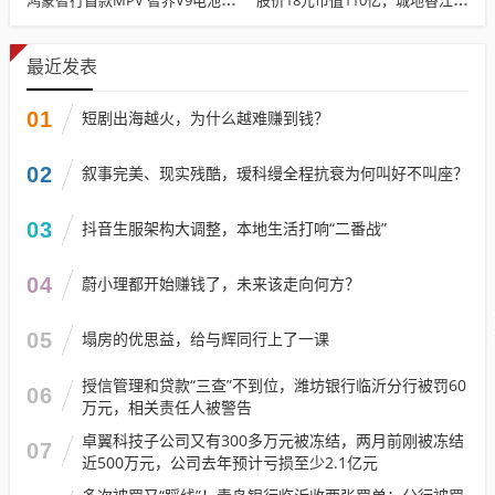
最近发表
01
短剧出海越火，为什么越难赚到钱？
02
叙事完美、现实残酷，瑷科缦全程抗衰为何叫好不叫座？
03
抖音生服架构大调整，本地生活打响“二番战”
04
蔚小理都开始赚钱了，未来该走向何方？
05
塌房的优思益，给与辉同行上了一课
授信管理和贷款“三查”不到位，潍坊银行临沂分行被罚60
06
万元，相关责任人被警告
卓翼科技子公司又有300多万元被冻结，两月前刚被冻结
07
近500万元，公司去年预计亏损至少2.1亿元