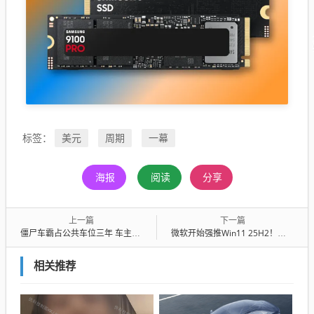
美元
周期
一幕
标签：
海报
阅读
分享
上一篇
下一篇
僵尸车霸占公共车位三年 车主不同意拖走 交警回怼：不需要你同意
微软开始强推Win11 25H2！符合条件设备将自动更新
相关推荐