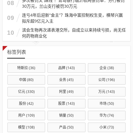
多次被罚又“踩线”！青岛银行临沂收两张罚单：分行被罚
08
30万元，兰山支行被罚30万元
连亏4年后迎新“金主”？珠海中富控制权生变，横琴兴赢
09
拟斥超9亿元入主
滨会生物再次递表港交所，自成立以来持续亏损，尚无任
10
何药物商业化
标签列表
特斯拉
(36)
品牌
(143)
企业
(38)
中国
(80)
业务
(45)
公司
(196)
亿元
(330)
阿里
(49)
万元
(143)
股份
(42)
股票
(143)
市场
(50)
用户
(109)
销量
(50)
华为
(74)
模型
(108)
产品
(50)
小米
(73)